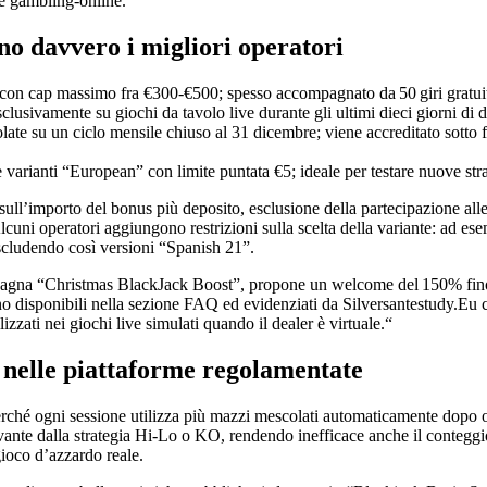
te gambling‑online.
ono davvero i migliori operatori
 con cap massimo fra €300‑€500; spesso accompagnato da 50 giri gratuit
clusivamente su giochi da tavolo live durante gli ultimi dieci giorni di 
olate su un ciclo mensile chiuso al 31 dicembre; viene accreditato sotto 
lle varianti “European” con limite puntata €5; ideale per testare nuove st
ll’importo del bonus più deposito, esclusione della partecipazione alle
lcuni operatori aggiungono restrizioni sulla scelta della variante: ad e
escludendo così versioni “Spanish 21”.
na “Christmas BlackJack Boost”, propone un welcome del 150% fino a 
o disponibili nella sezione FAQ ed evidenziati da Silversantestudy.Eu 
zzati nei giochi live simulati quando il dealer è virtuale.“
 nelle piattaforme regolamentate
ati perché ogni sessione utilizza più mazzi mescolati automaticamente d
ante dalla strategia Hi‑Lo o KO, rendendo inefficace anche il conteggio
ioco d’azzardo reale.