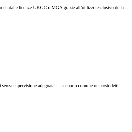
mposti dalle licenze UKGC o MGA grazie all’utilizzo esclusivo della
ti senza supervisione adeguata — scenario comune nei cosiddetti