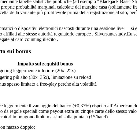
 mediante tabelle statistiche pubbliche (ad esempio “Blackjack Basic Str
 proprie probabilità marginali calcolate dal margine casa (solitamente f
lta della variante più profittevole prima della registrazione al sito; però
tomatici o dispositivi elettronici nascosti durante una sessione live — 
 affiliati alle stesse autorità regulatorie europee . Silversantestudy.Eu
gate al card counting illecito .
tto sui bonus
Impatto sui requisiti bonus
ering leggermente inferiore (20x–25x)
ering più alto (30x–35x), limitazione su reload
us spesso limitato a free‑play perché alta volatilità
e leggermente il vantaggio del banco (+0,37%) rispetto all’American do
hito da regole speciali come payout extra su cinque carte dello stesso valo
operatori impongono limiti massimi sulla puntata (€5/hand).
con mazzo doppio: