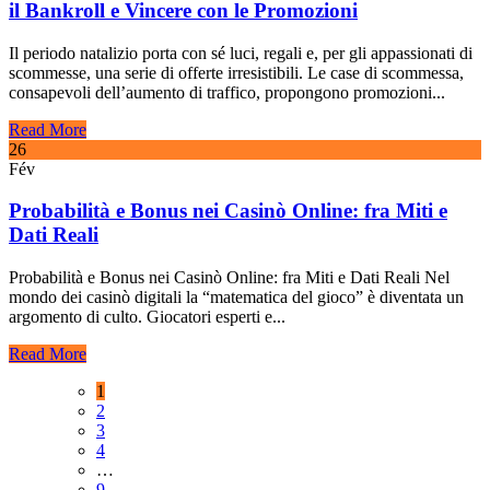
il Bankroll e Vincere con le Promozioni
Il periodo natalizio porta con sé luci, regali e, per gli appassionati di
scommesse, una serie di offerte irresistibili. Le case di scommessa,
consapevoli dell’aumento di traffico, propongono promozioni...
Read More
26
Fév
Probabilità e Bonus nei Casinò Online: fra Miti e
Dati Reali
Probabilità e Bonus nei Casinò Online: fra Miti e Dati Reali Nel
mondo dei casinò digitali la “matematica del gioco” è diventata un
argomento di culto. Giocatori esperti e...
Read More
1
2
3
4
…
9