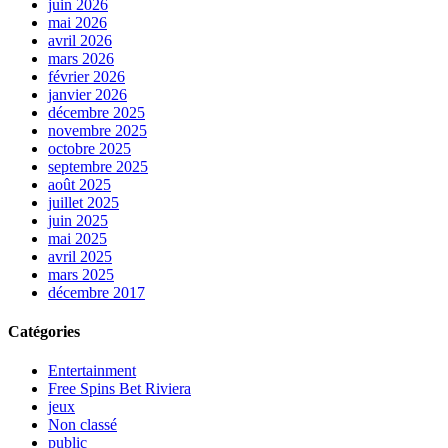
juin 2026
mai 2026
avril 2026
mars 2026
février 2026
janvier 2026
décembre 2025
novembre 2025
octobre 2025
septembre 2025
août 2025
juillet 2025
juin 2025
mai 2025
avril 2025
mars 2025
décembre 2017
Catégories
Entertainment
Free Spins Bet Riviera
jeux
Non classé
public