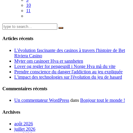
10
11
Articles récents
L'évolution fascinante des casinos à travers l'histoire de Bet
Riviera Casino
Myter om casinoer Hva er sannheten
Lover og regler for pengespill i Norge Hva må du vite
Prendre conscience du danger l'addiction au jeu expliquée
L'impact des technologies sur l'évolution du jeu de hasard
Commentaires récents
Un commentateur WordPress
dans
Bonjour tout le monde !
Archives
août 2026
juillet 2026