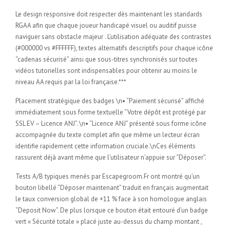
Le design responsive doit respecter dès maintenant les standards
RGAA afin que chaque joueur handicapé visuel ou auditif puisse
naviguer sans obstacle majeur . L’utilisation adéquate des contrastes
(#000000 vs #FFFFFF), textes alternatifs descriptifs pour chaque icône
“cadenas sécurisé” ainsi que sous-titres synchronisés sur toutes
vidéos tutorielles sont indispensables pour obtenir au moins le
niveau AA requis par la loi française.***
Placement stratégique des badges \n• “Paiement sécurisé” affiché
immédiatement sous forme textuelle “Votre dépôt est protégé par
SSL EV – Licence ANJ”. \n• “Licence ANJ” présenté sous forme icône
accompagnée du texte complet afin que même un lecteur écran
identifie rapidement cette information cruciale.\nCes éléments
rassurent déjà avant même que l’utilisateur n’appuie sur “Déposer”.
Tests A/B typiques menés par Escapegroom.Fr ont montré qu’un
bouton libellé “Déposer maintenant” traduit en français augmentait
le taux conversion global de +11 % face à son homologue anglais
“Deposit Now”. De plus lorsque ce bouton était entouré d’un badge
vert « Sécurité totale » placé juste au-dessus du champ montant ,