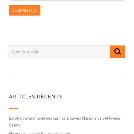
ARTICLES RÉCENTS
L'évolution fascinante des casinos à travers l'histoire de Bet Riviera
Casino
Myter om casinoer Hva er sannheten