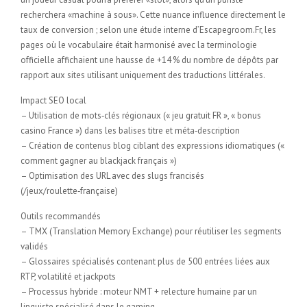
recherchera «machine à sous». Cette nuance influence directement le
taux de conversion ; selon une étude interne d’Escapegroom.Fr, les
pages où le vocabulaire était harmonisé avec la terminologie
officielle affichaient une hausse de +14 % du nombre de dépôts par
rapport aux sites utilisant uniquement des traductions littérales.
Impact SEO local
– Utilisation de mots‑clés régionaux (« jeu gratuit FR », « bonus
casino France ») dans les balises titre et méta‑description
– Création de contenus blog ciblant des expressions idiomatiques («
comment gagner au blackjack français »)
– Optimisation des URL avec des slugs francisés
(/jeux/roulette‑française)
Outils recommandés
– TMX (Translation Memory Exchange) pour réutiliser les segments
validés
– Glossaires spécialisés contenant plus de 500 entrées liées aux
RTP, volatilité et jackpots
– Processus hybride : moteur NMT + relecture humaine par un
linguiste spécialisé dans le gaming