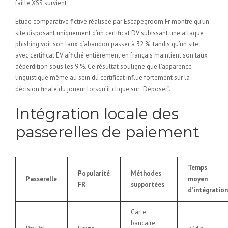
faille XSS survient
Étude comparative fictive réalisée par Escapegroom.Fr montre qu’un
site disposant uniquement d’un certificat DV subissant une attaque
phishing voit son taux d’abandon passer à 32 %, tandis qu’un site
avec certificat EV affiché entièrement en français maintient son taux
déperdition sous les 9 %. Ce résultat souligne que l’apparence
linguistique même au sein du certificat influe fortement sur la
décision finale du joueur lorsqu’il clique sur “Déposer”.
Intégration locale des
passerelles de paiement
Temps
Popularité
Méthodes
Passerelle
moyen
FR
supportées
d’intégration
Carte
bancaire,