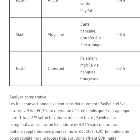
PayPal
Haute
<24 h
solde
PayPal
Carte
bancaire,
Skrill
Moyenne
<48 h
portefeuille
électronique
Paiement
mobile via
Paylib
Croissante
<72 h
banques
françaises
Analyse comparative
Les frais transactionnels varient considérablement : PayPal prélève
environ 2,9 % + €0,30 par opération débitée tandis que Skrill applique
entre 1 % et 2 % selon le volume mensuel traité ; Paylib reste
compétitif avec un forfait fixe autour de €0,15 sans majoration
tarifaire supplémentaire pour les micro-dépôts (<€20). En matière de
compatibilité mobile toutes trois solutions offrent SDK natifs