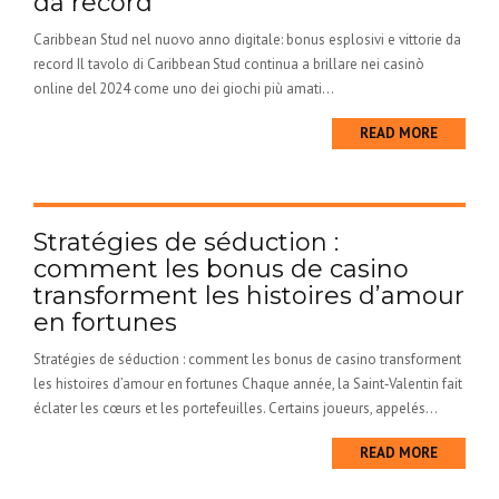
da record
Caribbean Stud nel nuovo anno digitale: bonus esplosivi e vittorie da
record Il tavolo di Caribbean Stud continua a brillare nei casinò
online del 2024 come uno dei giochi più amati...
READ MORE
Stratégies de séduction :
comment les bonus de casino
transforment les histoires d’amour
en fortunes
Stratégies de séduction : comment les bonus de casino transforment
les histoires d’amour en fortunes Chaque année, la Saint‑Valentin fait
éclater les cœurs et les portefeuilles. Certains joueurs, appelés...
READ MORE