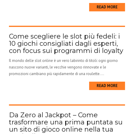
READ MORE
Come scegliere le slot più fedeli: i
10 giochi consigliati dagli esperti,
con focus sui programmi di loyalty
Il mondo delle slot online è un vero labirinto di titoli: ogni giorno
nascono nuove varianti, le vecchie vengono rinnovate e le
promozioni cambiano più rapidamente di una roulette....
READ MORE
Da Zero al Jackpot – Come
trasformare una prima puntata su
un sito di gioco online nella tua