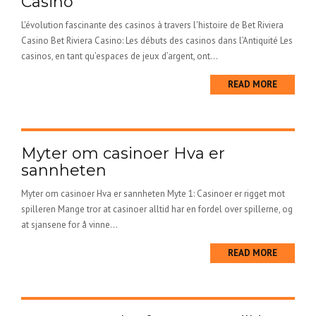
Casino
L'évolution fascinante des casinos à travers l'histoire de Bet Riviera
Casino Bet Riviera Casino: Les débuts des casinos dans l’Antiquité Les
casinos, en tant qu’espaces de jeux d’argent, ont...
READ MORE
Myter om casinoer Hva er
sannheten
Myter om casinoer Hva er sannheten Myte 1: Casinoer er rigget mot
spilleren Mange tror at casinoer alltid har en fordel over spillerne, og
at sjansene for å vinne...
READ MORE