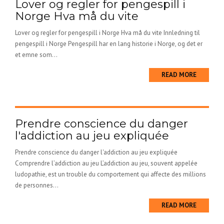
Lover og regler for pengespill i
Norge Hva må du vite
Lover og regler for pengespill i Norge Hva må du vite Innledning til
pengespill i Norge Pengespill har en lang historie i Norge, og det er
et emne som...
READ MORE
Prendre conscience du danger
l'addiction au jeu expliquée
Prendre conscience du danger l'addiction au jeu expliquée
Comprendre l’addiction au jeu L’addiction au jeu, souvent appelée
ludopathie, est un trouble du comportement qui affecte des millions
de personnes...
READ MORE