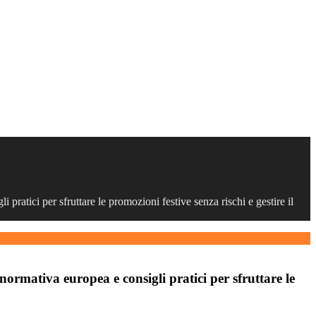
 pratici per sfruttare le promozioni festive senza rischi e gestire il
normativa europea e consigli pratici per sfruttare le