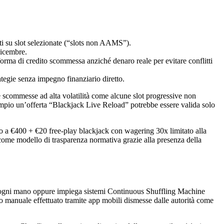
i su slot selezionate (“slots non AAMS”).
dicembre.
forma di credito scommessa anziché denaro reale per evitare conflitti
rategie senza impegno finanziario diretto.
 scommesse ad alta volatilità come alcune slot progressive non
sempio un’offerta “Blackjack Live Reload” potrebbe essere valida solo
€400 + €20 free‑play blackjack con wagering 30x limitato alla
come modello di trasparenza normativa grazie alla presenza della
opo ogni mano oppure impiega sistemi Continuous Shuffling Machine
 manuale effettuato tramite app mobili dismesse dalle autorità come