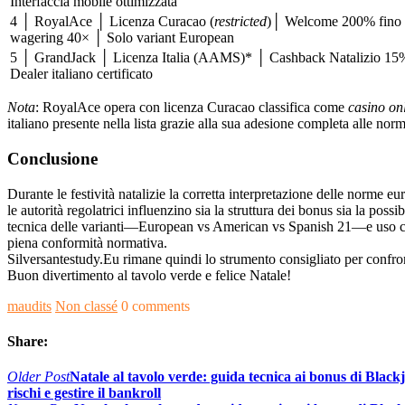
Interfaccia mobile ottimizzata
4 │ RoyalAce │ Licenza Curacao (
restricted
)│ Welcome 200% fino
wagering 40× │ Solo variant European
5 │ GrandJack │ Licenza Italia (AAMS)* │ Cashback Natalizio 15% s
Dealer italiano certificato
Nota
: RoyalAce opera con licenza Curacao classifica come
casino onl
italiano presente nella lista grazie alla sua adesione completa alle n
Conclusione
Durante le festività natalizie la corretta interpretazione delle norme
le autorità regolatrici influenzino sia la struttura dei bonus sia la pos
tecnica delle varianti—European vs American vs Spanish 21—e uso cons
piena conformità normativa.
Silversantestudy.Eu rimane quindi lo strumento consigliato per confr
Buon divertimento al tavolo verde e felice Natale!
maudits
Non classé
0 comments
Share:
Navigation
Older Post
Natale al tavolo verde: guida tecnica ai bonus di Blackj
rischi e gestire il bankroll
de