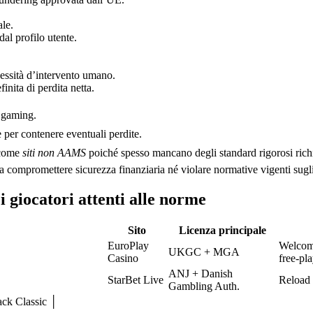
le.
dal profilo utente.
cessità d’intervento umano.
inita di perdita netta.
e gaming.
e per contenere eventuali perdite.
i come
siti non AAMS
poiché spesso mancano degli standard rigorosi richie
promettere sicurezza finanziaria né violare normative vigenti sugli operator​​​​
 i giocatori attenti alle norme
Sito
Licenza principale
EuroPlay
Welcom
UKGC + MGA
Casino
free‑pl
ANJ + Danish
StarBet Live
Reload
Gambling Auth.
ck Classic │