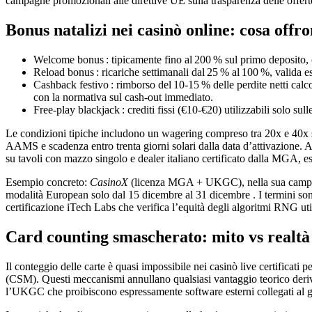
campagne promozionali alle direttive UE sulla trasparenza delle offer
Bonus natalizi nei casinò online: cosa offr
Welcome bonus : tipicamente fino al 200 % sul primo deposito,
Reload bonus : ricariche settimanali dal 25 % al 100 %, valida es
Cashback festivo : rimborso del 10‑15 % delle perdite netti calc
con la normativa sul cash‑out immediato.
Free‑play blackjack : crediti fissi (€10‑€20) utilizzabili solo su
Le condizioni tipiche includono un wagering compreso tra 20x e 40x su
AAMS e scadenza entro trenta giorni solari dalla data d’attivazione. A
su tavoli con mazzo singolo e dealer italiano certificato dalla MGA, 
Esempio concreto:
CasinoX
(licenza MGA + UKGC), nella sua campag
modalità European solo dal 15 dicembre al 31 dicembre . I termini son
certificazione iTech Labs che verifica l’equità degli algoritmi RNG utili
Card counting smascherato: mito vs realtà
Il conteggio delle carte è quasi impossibile nei casinò live certific
(CSM). Questi meccanismi annullano qualsiasi vantaggio teorico deriv
l’UKGC che proibiscono espressamente software esterni collegati al g