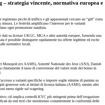
ng – strategia vincente, normativa europea e
e registrano picchi di traffico e gli appassionati cercano un “gift” extra
u misura. Le festività amplificano l’interesse per le varianti
olano ogni promozione natalizia.
glie dati su licenze UKGC, MGA e altre autorità europee, fornendo una
ta è possibile distinguere rapidamente tra offerte legittime ed esche
lle normative locali.
i Monopoli (ex AAMS), Autorité Nationale des Jeux (ANJ), Danish
chiaramente il tasso di conversione del valore reale del bonus in
.
l’accesso a varianti specifiche o imporre soglie minime di puntata su
iù generose solo ai titolari di licenza italiana (AAMS), mentre altri
ioni meno rigide sul wagering.
tivo; ciò implica controlli KYC più stringenti prima dell’erogazione
ificati da enti terzi che monitorano costantemente la conformità delle