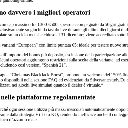
te gambling‑online.
ono davvero i migliori operatori
 con cap massimo fra €300‑€500; spesso accompagnato da 50 giri gratuit
clusivamente su giochi da tavolo live durante gli ultimi dieci giorni di 
olate su un ciclo mensile chiuso al 31 dicembre; viene accreditato sotto 
lle varianti “European” con limite puntata €5; ideale per testare nuove st
ll’importo del bonus più deposito, esclusione della partecipazione alle
lcuni operatori aggiungono restrizioni sulla scelta della variante: ad e
escludendo così versioni “Spanish 21”.
na “Christmas BlackJack Boost”, propone un welcome del 150% fino a 
o disponibili nella sezione FAQ ed evidenziati da Silversantestudy.Eu 
zzati nei giochi live simulati quando il dealer è virtuale.“
 nelle piattaforme regolamentate
ati perché ogni sessione utilizza più mazzi mescolati automaticamente d
ante dalla strategia Hi‑Lo o KO, rendendo inefficace anche il conteggio
ioco d’azzardo reale.