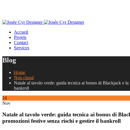
Accueil
Projets
Contact
Services
Blog
Home
Non classé
Natale al tavolo verde: guida tecnica ai bonus di Blackjack e la r
bankroll
16
Nov
Natale al tavolo verde: guida tecnica ai bonus di Black
promozioni festive senza rischi e gestire il bankroll