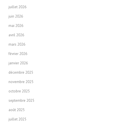
juillet 2026
juin 2026
mai 2026
avril 2026
mars 2026
février 2026
janvier 2026
décembre 2025
novembre 2025
octobre 2025
septembre 2025
août 2025
juillet 2025