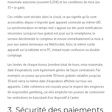
maximale autorisée (souvent 0,20 €) et les conditions de mise (ex.
35 × le gain).
Ces crédits sont stockés dans le cloud, ce qui signifie qu’ils sont
accessibles depuis n’importe quel appareil connecté au même UID.
La synchronisation en temps réel s’appuie sur des push notifications
sécurisées. Lorsqu’un tour gratuit est joué sur le smartphone, le
serveur décrémente le compteur et envoie immédiatement la mise à
jour aux autres terminaux via WebSocket. Ainsi, le même solde
apparaît sur la tablette et le PC, évitant toute confusion ou double
comptage.
Les limites de chaque bonus (nombre total de tours, mise maximale,
date d’expiration) sont également gérées de façon centralisée. Par
exemple, un joueur qui possède 30 tours gratuits valables jusqu’au
30 avril verra la même date d’expiration affichée sur tous ses
appareils. Cette cohérence est cruciale pour le respect des exigences
de responsible gambling, car elle empêche les joueurs de contourner
les restrictions en basculant d’un dispositif à l’autre.
3. Sécurité des paiements