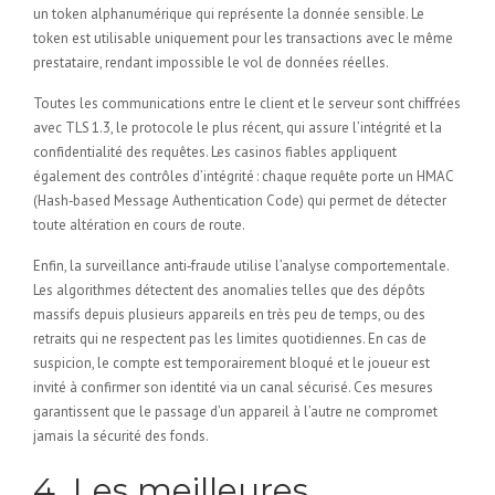
un token alphanumérique qui représente la donnée sensible. Le
token est utilisable uniquement pour les transactions avec le même
prestataire, rendant impossible le vol de données réelles.
Toutes les communications entre le client et le serveur sont chiffrées
avec TLS 1.3, le protocole le plus récent, qui assure l’intégrité et la
confidentialité des requêtes. Les casinos fiables appliquent
également des contrôles d’intégrité : chaque requête porte un HMAC
(Hash‑based Message Authentication Code) qui permet de détecter
toute altération en cours de route.
Enfin, la surveillance anti‑fraude utilise l’analyse comportementale.
Les algorithmes détectent des anomalies telles que des dépôts
massifs depuis plusieurs appareils en très peu de temps, ou des
retraits qui ne respectent pas les limites quotidiennes. En cas de
suspicion, le compte est temporairement bloqué et le joueur est
invité à confirmer son identité via un canal sécurisé. Ces mesures
garantissent que le passage d’un appareil à l’autre ne compromet
jamais la sécurité des fonds.
4. Les meilleures