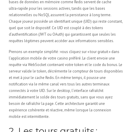
bases de données en mémoire comme Redis servent de cache
ultra‑rapide pour les sessions actives, tandis que les bases
relationnelles ou NoSQL assurent la persistance à long terme.
Chaque joueur possède un identifiant unique (UID) qui reste constant,
quel que soit le dispositif. Ce UID est couplé à des tokens
d’authentification (JWT ou OAuth) qui garantissent que seules les
requêtes légitimes peuvent accéder aux informations sensibles.
Prenons un exemple simplifié : vous cliquez sur « tour gratuit » dans
l’application mobile de votre casino préféré. Le client envoie une
requête via WebSocket contenant votre token et le code du bonus. Le
serveur valide le token, décrémente le compteur de tours disponibles
et met à jour le cache Redis. En même temps, il pousse une
notification via le même canal vers tous les autres terminaux
connectés à votre UID. Sur le desktop, l’interface rafraîchit
immédiatement le solde des tours gratuits, sans que vous ayez
besoin de rafraîchir la page. Cette architecture garantit une
expérience cohérente et réactive, même lorsque la connexion
mobile est intermittente.
2. Les tours gratuits :