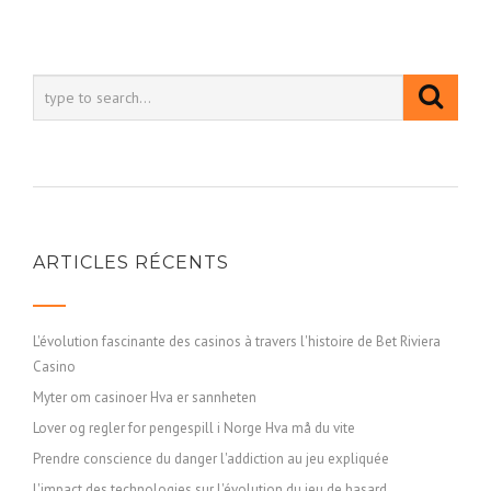
ARTICLES RÉCENTS
L'évolution fascinante des casinos à travers l'histoire de Bet Riviera
Casino
Myter om casinoer Hva er sannheten
Lover og regler for pengespill i Norge Hva må du vite
Prendre conscience du danger l'addiction au jeu expliquée
L'impact des technologies sur l'évolution du jeu de hasard