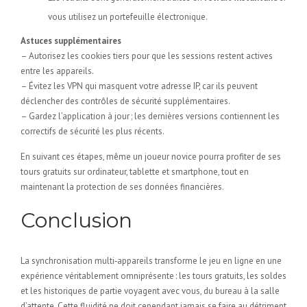
vous utilisez un portefeuille électronique.
Astuces supplémentaires
– Autorisez les cookies tiers pour que les sessions restent actives
entre les appareils.
– Évitez les VPN qui masquent votre adresse IP, car ils peuvent
déclencher des contrôles de sécurité supplémentaires.
– Gardez l’application à jour ; les dernières versions contiennent les
correctifs de sécurité les plus récents.
En suivant ces étapes, même un joueur novice pourra profiter de ses
tours gratuits sur ordinateur, tablette et smartphone, tout en
maintenant la protection de ses données financières.
Conclusion
La synchronisation multi‑appareils transforme le jeu en ligne en une
expérience véritablement omniprésente : les tours gratuits, les soldes
et les historiques de partie voyagent avec vous, du bureau à la salle
d’attente. Cette fluidité ne doit cependant jamais se faire au détriment