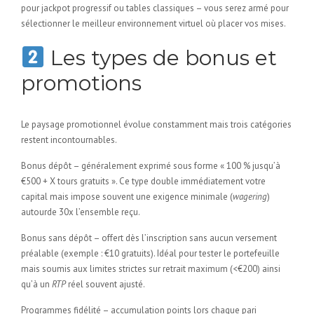
pour jackpot progressif ou tables classiques – vous serez armé pour
sélectionner le meilleur environnement virtuel où placer vos mises.
Les types de bonus et
promotions
Le paysage promotionnel évolue constamment mais trois catégories
restent incontournables.
Bonus dépôt – généralement exprimé sous forme « 100 % jusqu’à
€500 + X tours gratuits ». Ce type double immédiatement votre
capital mais impose souvent une exigence minimale (
wagering
)
autourde 30x l’ensemble reçu.
Bonus sans dépôt – offert dès l’inscription sans aucun versement
préalable (exemple : €10 gratuits). Idéal pour tester le portefeuille
mais soumis aux limites strictes sur retrait maximum (<€200) ainsi
qu’à un
RTP
réel souvent ajusté.
Programmes fidélité – accumulation points lors chaque pari