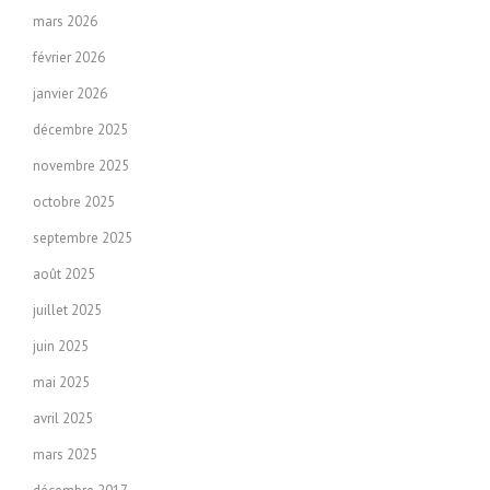
mars 2026
février 2026
janvier 2026
décembre 2025
novembre 2025
octobre 2025
septembre 2025
août 2025
juillet 2025
juin 2025
mai 2025
avril 2025
mars 2025