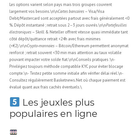
Les options varient selon pays mais trois groupes couvrent
largement vos besoins.\n\n
Cartes bancaires
– Visa/Visa
Debit/Mastercard sont acceptées partout avec frais généralement <0
%. Dépôt instantané ; retrait sous 2–3 jours ouvrés.\n\n
Portefeuilles
électroniques
– Skrill & Neteller offrent vitesse quasi immédiate tant
côté dépôt/quittance retrait <24h avec frais minimes
(<€2).\n\n
Crypto‑monnaies
– Bitcoin/Ethereum permettent anonymat
renforcé ; retrait souvent <30 min mais attention au taux volatile
pouvant impacter votre solde fiat.\n\nConseils pratiques :\n-
Privilégiez toujours méthode compatible KYC pour éviter blocage
compte.\n- Testez petite somme initiale afin vérifier délai réel.\n-
Consultez régulièrement Basketnews.Net où chaque paiement est
évalué quant aux frais cachés éventuels.\
Les jeuxles plus
populaires en ligne
Machines à sous vidéo