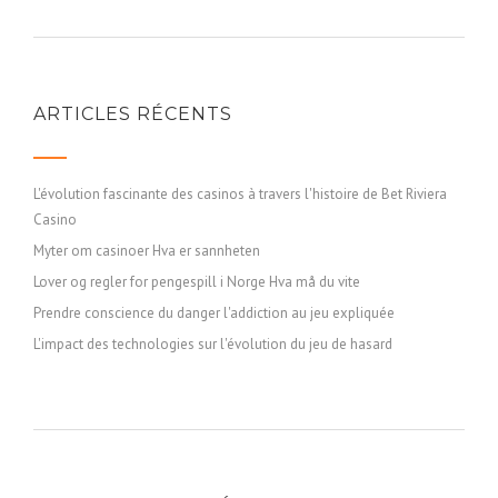
ARTICLES RÉCENTS
L'évolution fascinante des casinos à travers l'histoire de Bet Riviera
Casino
Myter om casinoer Hva er sannheten
Lover og regler for pengespill i Norge Hva må du vite
Prendre conscience du danger l'addiction au jeu expliquée
L'impact des technologies sur l'évolution du jeu de hasard