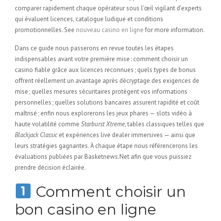
comparer rapidement chaque opérateur sous l’œil vigilant d’experts
qui évaluent licences, catalogue ludique et conditions
promotionnelles. See
nouveau casino en ligne
for more information.
Dans ce guide nous passerons en revue toutes les étapes
indispensables avant votre première mise : comment choisir un
casino fiable grâce aux licences reconnues ; quels types de bonus
offrent réellement un avantage après décryptage des exigences de
mise ; quelles mesures sécuritaires protègent vos informations
personnelles ; quelles solutions bancaires assurent rapidité et coût
maîtrisé ; enfin nous explorerons les jeux phares — slots vidéo à
haute volatilité comme
Starburst Xtreme
, tables classiques telles que
Blackjack Classic
et expériences live dealer immersives — ainsi que
leurs stratégies gagnantes. À chaque étape nous référencerons les
évaluations publiées par Basketnews.Net afin que vous puissiez
prendre décision éclairée.
Comment choisir un
bon casino en ligne