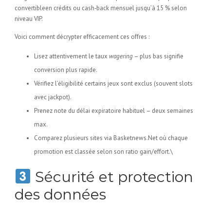
convertibleen crédits ou cash‑back mensuel jusqu’à 15 % selon
niveau VIP.
Voici comment décrypter efficacement ces offres :
Lisez attentivement le taux
wagering
– plus bas signifie
conversion plus rapide.
Vérifiez l’éligibilité certains jeux sont exclus (souvent slots
avec jackpot).
Prenez note du délai expiratoire habituel – deux semaines
max.
Comparez plusieurs sites via Basketnews.Net où chaque
promotion est classée selon son ratio gain/effort.\
Sécurité et protection
des données