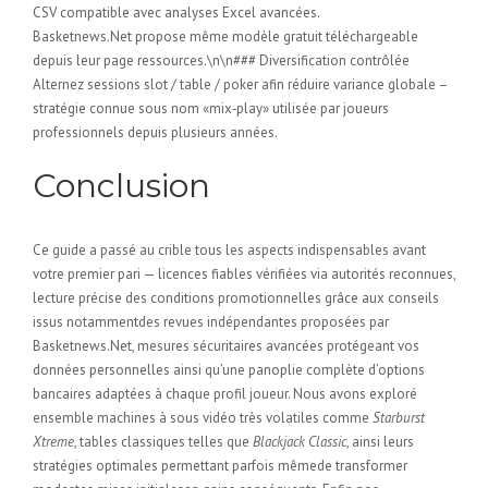
CSV compatible avec analyses Excel avancées.
Basketnews.Net propose même modèle gratuit téléchargeable
depuis leur page ressources.\n\n### Diversification contrôlée
Alternez sessions slot / table / poker afin réduire variance globale –
stratégie connue sous nom «mix‑play» utilisée par joueurs
professionnels depuis plusieurs années.
Conclusion
Ce guide a passé au crible tous les aspects indispensables avant
votre premier pari — licences fiables vérifiées via autorités reconnues,
lecture précise des conditions promotionnelles grâce aux conseils
issus notammentdes revues indépendantes proposées par
Basketnews.Net, mesures sécuritaires avancées protégeant vos
données personnelles ainsi qu’une panoplie complète d’options
bancaires adaptées à chaque profil joueur.​ Nous avons exploré
ensemble machines à sous vidéo très volatiles comme
Starburst
Xtreme
, tables classiques telles que
Blackjack Classic
, ainsi leurs
stratégies optimales permettant parfois mêmede transformer