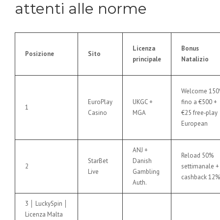
attenti alle norme
Licenza
Bonus
Posizione
Sito
principale
Natalizio
Welcome 15
EuroPlay
UKGC +
fino a €500 +
1
Casino
MGA
€25 free‑play
European
ANJ +
Reload 50%
StarBet
Danish
2
settimanale +
Live
Gambling
cashback 12%
Auth.
3 │ LuckySpin │
Licenza Malta