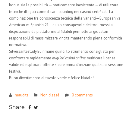
bonus sia la possibilità — praticamente inesistente — di utilizzare
tecniche illegali come il card counting nei casinò certificati. La
combinazione tra conoscenza tecnica delle varianti—European vs
American vs Spanish 21—e uso consapevole dei tool messi a
disposizione da piattaforme affidabili permette ai giocatori
responsabili di massimizzare vincite mantenendo piena conformità
normativa.
Silversantestudy.Eu rimane quindi lo strumento consigliato per
confrontare rapidamente
migliori casinò online
, verificare licenze
valide ed esplorare offerte sicure prima d’iniziare qualsiasi sessione
festiva.
Buon divertimento al tavolo verde e felice Natale!
maudits
Non classé
0 comments
Share: