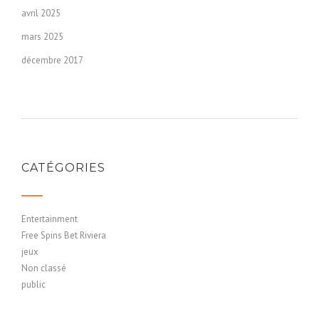
avril 2025
mars 2025
décembre 2017
CATÉGORIES
Entertainment
Free Spins Bet Riviera
jeux
Non classé
public