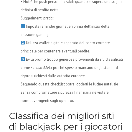
• Notifiche push personalizzabili quando si supera una soglia
definita di perdita netta.
Suggerimenti pratici:
Imposta reminder giornalieri prima dell’inizio della
sessione gaming.
Utilizza wallet digitale separato dal conto corrente
principale per contenere eventuali perdite.
Evita promo troppo generose provenienti da siti classificati
come
siti non AAMS
poiché spesso mancano degli standard
rigorosi richiesti dalle autorità europee .
Seguendo questa checklist potrai goderti le lucine natalizie
senza compromettere sicurezza finanziaria né violare
normative vigenti sugli operator​​​​​​​​​​​​​​.
Classifica dei migliori siti
di blackjack per i giocatori