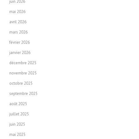
juin 2026
mai 2026
avril 2026
mars 2026
février 2026
janvier 2026
décembre 2025
novembre 2025
octobre 2025
septembre 2025
août 2025
juillet 2025
juin 2025
mai 2025