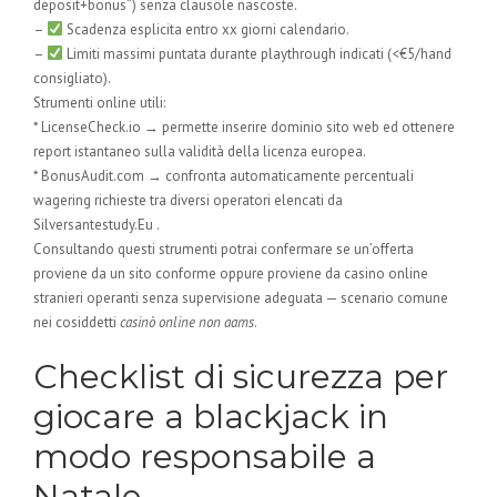
deposit+bonus”) senza clausole nascoste.
–
Scadenza esplicita entro xx giorni calendario.
–
Limiti massimi puntata durante playthrough indicati (<€5/hand
consigliato).
Strumenti online utili:
* LicenseCheck.io → permette inserire dominio sito web ed ottenere
report istantaneo sulla validità della licenza europea.
* BonusAudit.com → confronta automaticamente percentuali
wagering richieste tra diversi operatori elencati da
Silversantestudy.Eu .
Consultando questi strumenti potrai confermare se un’offerta
proviene da un sito conforme oppure proviene da casino online
stranieri operanti senza supervisione adeguata — scenario comune
nei cosiddetti
casinò online non aams
.
Checklist di sicurezza per
giocare a blackjack in
modo responsabile a
Natale