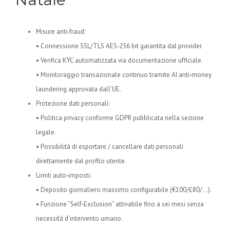
Misure anti‑fraud:
• Connessione SSL/TLS AES‑256 bit garantita dal provider.
• Verifica KYC automatizzata via documentazione ufficiale.
• Monitoraggio transazionale continuo tramite AI anti‐money
laundering approvata dall’UE.
Protezione dati personali:
• Politica privacy conforme GDPR pubblicata nella sezione
legale.
• Possibilità di esportare / cancellare dati personali
direttamente dal profilo utente.
Limiti auto‑imposti:
• Deposito giornaliero massimo configurabile (€100/£80/…).
• Funzione “Self‑Exclusion” attivabile fino a sei mesi senza
necessità d’intervento umano.