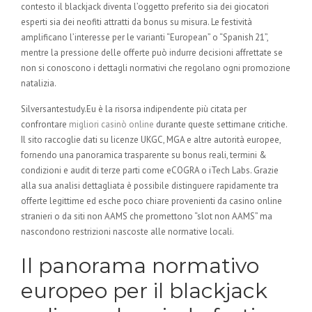
contesto il blackjack diventa l’oggetto preferito sia dei giocatori
esperti sia dei neofiti attratti da bonus su misura. Le festività
amplificano l’interesse per le varianti “European” o “Spanish 21”,
mentre la pressione delle offerte può indurre decisioni affrettate se
non si conoscono i dettagli normativi che regolano ogni promozione
natalizia.
Silversantestudy.Eu è la risorsa indipendente più citata per
confrontare
migliori casinò online
durante queste settimane critiche.
Il sito raccoglie dati su licenze UKGC, MGA e altre autorità europee,
fornendo una panoramica trasparente su bonus reali, termini &
condizioni e audit di terze parti come eCOGRA o iTech Labs. Grazie
alla sua analisi dettagliata è possibile distinguere rapidamente tra
offerte legittime ed esche poco chiare provenienti da casino online
stranieri o da siti non AAMS che promettono “slot non AAMS” ma
nascondono restrizioni nascoste alle normative locali.
Il panorama normativo
europeo per il blackjack