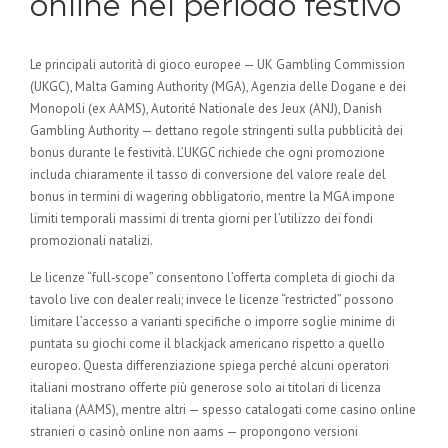
online nel periodo festivo
Le principali autorità di gioco europee — UK Gambling Commission
(UKGC), Malta Gaming Authority (MGA), Agenzia delle Dogane e dei
Monopoli (ex AAMS), Autorité Nationale des Jeux (ANJ), Danish
Gambling Authority — dettano regole stringenti sulla pubblicità dei
bonus durante le festività. L’UKGC richiede che ogni promozione
includa chiaramente il tasso di conversione del valore reale del
bonus in termini di wagering obbligatorio, mentre la MGA impone
limiti temporali massimi di trenta giorni per l’utilizzo dei fondi
promozionali natalizi.
Le licenze “full‑scope” consentono l’offerta completa di giochi da
tavolo live con dealer reali; invece le licenze “restricted” possono
limitare l’accesso a varianti specifiche o imporre soglie minime di
puntata su giochi come il blackjack americano rispetto a quello
europeo. Questa differenziazione spiega perché alcuni operatori
italiani mostrano offerte più generose solo ai titolari di licenza
italiana (AAMS), mentre altri — spesso catalogati come casino online
stranieri o casinò online non aams — propongono versioni