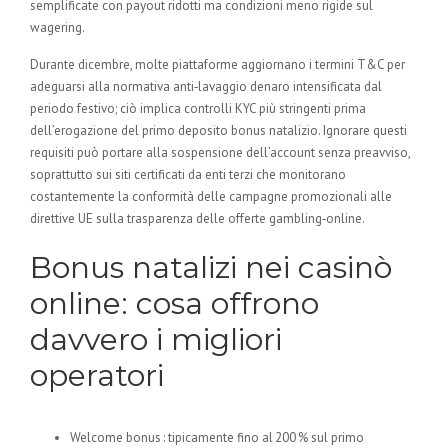
semplificate con payout ridotti ma condizioni meno rigide sul
wagering.
Durante dicembre, molte piattaforme aggiornano i termini T&C per
adeguarsi alla normativa anti‑lavaggio denaro intensificata dal
periodo festivo; ciò implica controlli KYC più stringenti prima
dell’erogazione del primo deposito bonus natalizio. Ignorare questi
requisiti può portare alla sospensione dell’account senza preavviso,
soprattutto sui siti certificati da enti terzi che monitorano
costantemente la conformità delle campagne promozionali alle
direttive UE sulla trasparenza delle offerte gambling‑online.
Bonus natalizi nei casinò
online: cosa offrono
davvero i migliori
operatori
Welcome bonus : tipicamente fino al 200 % sul primo