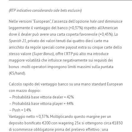
(RTP indicativo considerando side bets esclusivi)
Nelle versioni “European”, l’assenza dell’opzione
hole card
diminuisce
leggermente il vantaggio del banco (+0,37%) rispetto all’American
dove il dealer può avere una carta coperta favorevole (+0,45%). Lo
Spanish 21
, privato dei valori tenuti dai quattro dieci carte ma
arricchito da regole speciali come payout extra su cinque carte dello
stesso valore (
Super Bonus
), offre l’RTP più alto ma introduce
maggiore volatilità che influisce negativamente sui requisiti dei
bonus : molti operatori impongono limiti massimi sulla puntata
(€5/hand).
Calcolo rapido del vantaggio banco su una mano standard European
con mazzo doppio:
– Probabilità base vittoria dealer = 42%
– Probabilità base vittoria player = 44%
– Push = 14%
Vantaggio netto ≈ 0,37%. Moltiplicando questo margine per un
deposito bonificato €200 con wagering 25x si ottengono circa €1850
di scommesse obbligatorie prima del prelievo effettivo ; una