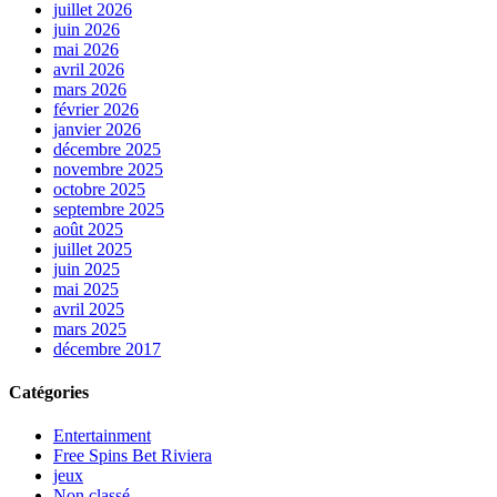
juillet 2026
juin 2026
mai 2026
avril 2026
mars 2026
février 2026
janvier 2026
décembre 2025
novembre 2025
octobre 2025
septembre 2025
août 2025
juillet 2025
juin 2025
mai 2025
avril 2025
mars 2025
décembre 2017
Catégories
Entertainment
Free Spins Bet Riviera
jeux
Non classé