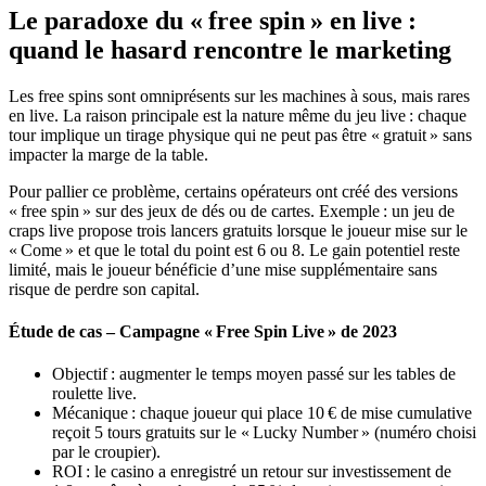
Le paradoxe du « free spin » en live :
quand le hasard rencontre le marketing
Les free spins sont omniprésents sur les machines à sous, mais rares
en live. La raison principale est la nature même du jeu live : chaque
tour implique un tirage physique qui ne peut pas être « gratuit » sans
impacter la marge de la table.
Pour pallier ce problème, certains opérateurs ont créé des versions
« free spin » sur des jeux de dés ou de cartes. Exemple : un jeu de
craps live propose trois lancers gratuits lorsque le joueur mise sur le
« Come » et que le total du point est 6 ou 8. Le gain potentiel reste
limité, mais le joueur bénéficie d’une mise supplémentaire sans
risque de perdre son capital.
Étude de cas – Campagne « Free Spin Live » de 2023
Objectif : augmenter le temps moyen passé sur les tables de
roulette live.
Mécanique : chaque joueur qui place 10 € de mise cumulative
reçoit 5 tours gratuits sur le « Lucky Number » (numéro choisi
par le croupier).
ROI : le casino a enregistré un retour sur investissement de