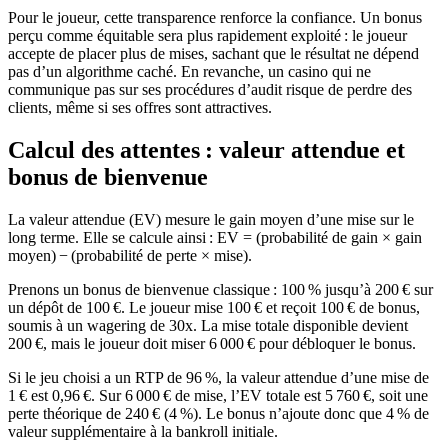
Pour le joueur, cette transparence renforce la confiance. Un bonus
perçu comme équitable sera plus rapidement exploité : le joueur
accepte de placer plus de mises, sachant que le résultat ne dépend
pas d’un algorithme caché. En revanche, un casino qui ne
communique pas sur ses procédures d’audit risque de perdre des
clients, même si ses offres sont attractives.
Calcul des attentes : valeur attendue et
bonus de bienvenue
La valeur attendue (EV) mesure le gain moyen d’une mise sur le
long terme. Elle se calcule ainsi : EV = (probabilité de gain × gain
moyen) − (probabilité de perte × mise).
Prenons un bonus de bienvenue classique : 100 % jusqu’à 200 € sur
un dépôt de 100 €. Le joueur mise 100 € et reçoit 100 € de bonus,
soumis à un wagering de 30x. La mise totale disponible devient
200 €, mais le joueur doit miser 6 000 € pour débloquer le bonus.
Si le jeu choisi a un RTP de 96 %, la valeur attendue d’une mise de
1 € est 0,96 €. Sur 6 000 € de mise, l’EV totale est 5 760 €, soit une
perte théorique de 240 € (4 %). Le bonus n’ajoute donc que 4 % de
valeur supplémentaire à la bankroll initiale.