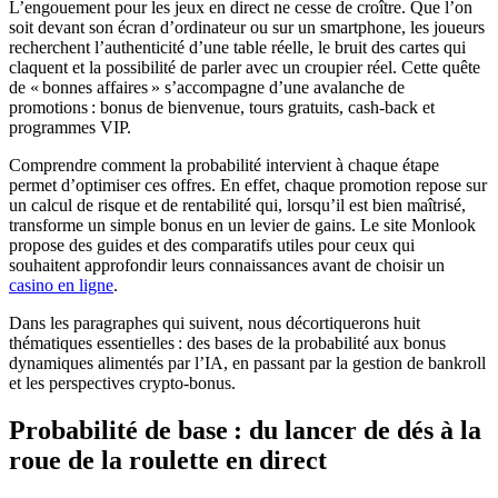
L’engouement pour les jeux en direct ne cesse de croître. Que l’on
soit devant son écran d’ordinateur ou sur un smartphone, les joueurs
recherchent l’authenticité d’une table réelle, le bruit des cartes qui
claquent et la possibilité de parler avec un croupier réel. Cette quête
de « bonnes affaires » s’accompagne d’une avalanche de
promotions : bonus de bienvenue, tours gratuits, cash‑back et
programmes VIP.
Comprendre comment la probabilité intervient à chaque étape
permet d’optimiser ces offres. En effet, chaque promotion repose sur
un calcul de risque et de rentabilité qui, lorsqu’il est bien maîtrisé,
transforme un simple bonus en un levier de gains. Le site Monlook
propose des guides et des comparatifs utiles pour ceux qui
souhaitent approfondir leurs connaissances avant de choisir un
casino en ligne
.
Dans les paragraphes qui suivent, nous décortiquerons huit
thématiques essentielles : des bases de la probabilité aux bonus
dynamiques alimentés par l’IA, en passant par la gestion de bankroll
et les perspectives crypto‑bonus.
Probabilité de base : du lancer de dés à la
roue de la roulette en direct