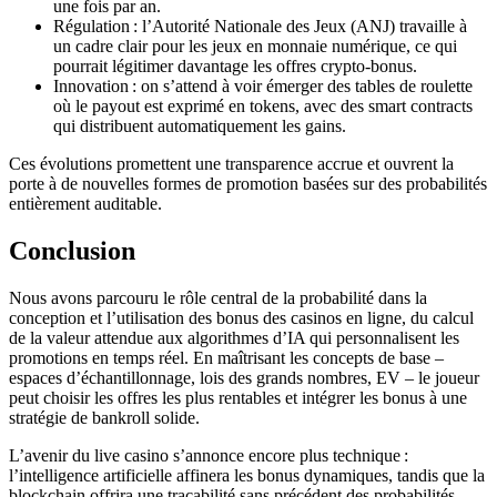
une fois par an.
Régulation : l’Autorité Nationale des Jeux (ANJ) travaille à
un cadre clair pour les jeux en monnaie numérique, ce qui
pourrait légitimer davantage les offres crypto‑bonus.
Innovation : on s’attend à voir émerger des tables de roulette
où le payout est exprimé en tokens, avec des smart contracts
qui distribuent automatiquement les gains.
Ces évolutions promettent une transparence accrue et ouvrent la
porte à de nouvelles formes de promotion basées sur des probabilités
entièrement auditable.
Conclusion
Nous avons parcouru le rôle central de la probabilité dans la
conception et l’utilisation des bonus des casinos en ligne, du calcul
de la valeur attendue aux algorithmes d’IA qui personnalisent les
promotions en temps réel. En maîtrisant les concepts de base –
espaces d’échantillonnage, lois des grands nombres, EV – le joueur
peut choisir les offres les plus rentables et intégrer les bonus à une
stratégie de bankroll solide.
L’avenir du live casino s’annonce encore plus technique :
l’intelligence artificielle affinera les bonus dynamiques, tandis que la
blockchain offrira une traçabilité sans précédent des probabilités.