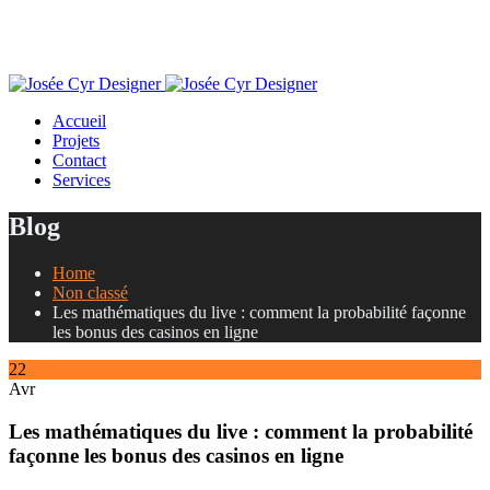
Accueil
Projets
Contact
Services
Blog
Home
Non classé
Les mathématiques du live : comment la probabilité façonne
les bonus des casinos en ligne
22
Avr
Les mathématiques du live : comment la probabilité
façonne les bonus des casinos en ligne