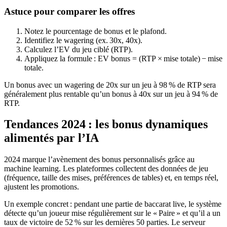
Astuce pour comparer les offres
Notez le pourcentage de bonus et le plafond.
Identifiez le wagering (ex. 30x, 40x).
Calculez l’EV du jeu ciblé (RTP).
Appliquez la formule : EV bonus = (RTP × mise totale) − mise
totale.
Un bonus avec un wagering de 20x sur un jeu à 98 % de RTP sera
généralement plus rentable qu’un bonus à 40x sur un jeu à 94 % de
RTP.
Tendances 2024 : les bonus dynamiques
alimentés par l’IA
2024 marque l’avènement des bonus personnalisés grâce au
machine learning. Les plateformes collectent des données de jeu
(fréquence, taille des mises, préférences de tables) et, en temps réel,
ajustent les promotions.
Un exemple concret : pendant une partie de baccarat live, le système
détecte qu’un joueur mise régulièrement sur le « Paire » et qu’il a un
taux de victoire de 52 % sur les dernières 50 parties. Le serveur