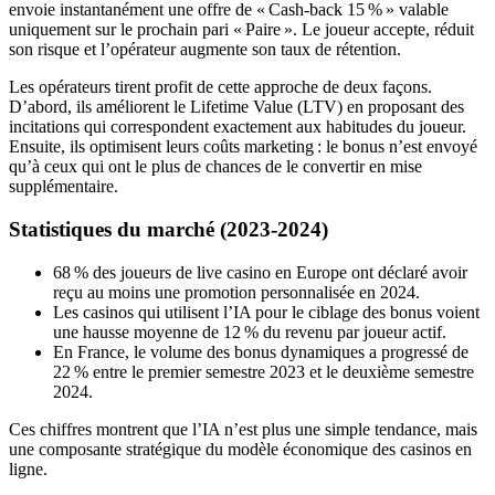
envoie instantanément une offre de « Cash‑back 15 % » valable
uniquement sur le prochain pari « Paire ». Le joueur accepte, réduit
son risque et l’opérateur augmente son taux de rétention.
Les opérateurs tirent profit de cette approche de deux façons.
D’abord, ils améliorent le Lifetime Value (LTV) en proposant des
incitations qui correspondent exactement aux habitudes du joueur.
Ensuite, ils optimisent leurs coûts marketing : le bonus n’est envoyé
qu’à ceux qui ont le plus de chances de le convertir en mise
supplémentaire.
Statistiques du marché (2023‑2024)
68 % des joueurs de live casino en Europe ont déclaré avoir
reçu au moins une promotion personnalisée en 2024.
Les casinos qui utilisent l’IA pour le ciblage des bonus voient
une hausse moyenne de 12 % du revenu par joueur actif.
En France, le volume des bonus dynamiques a progressé de
22 % entre le premier semestre 2023 et le deuxième semestre
2024.
Ces chiffres montrent que l’IA n’est plus une simple tendance, mais
une composante stratégique du modèle économique des casinos en
ligne.