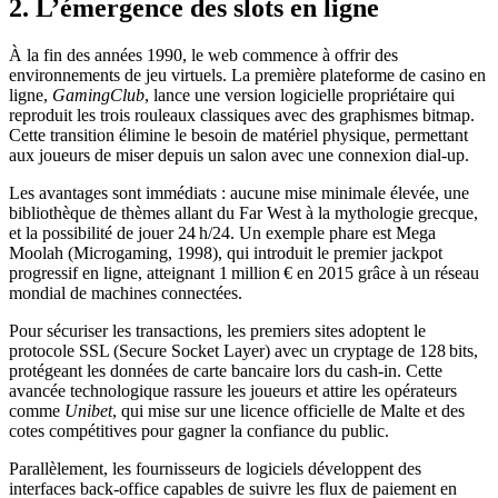
2. L’émergence des slots en ligne
À la fin des années 1990, le web commence à offrir des
environnements de jeu virtuels. La première plateforme de casino en
ligne,
GamingClub
, lance une version logicielle propriétaire qui
reproduit les trois rouleaux classiques avec des graphismes bitmap.
Cette transition élimine le besoin de matériel physique, permettant
aux joueurs de miser depuis un salon avec une connexion dial‑up.
Les avantages sont immédiats : aucune mise minimale élevée, une
bibliothèque de thèmes allant du Far West à la mythologie grecque,
et la possibilité de jouer 24 h/24. Un exemple phare est Mega
Moolah (Microgaming, 1998), qui introduit le premier jackpot
progressif en ligne, atteignant 1 million € en 2015 grâce à un réseau
mondial de machines connectées.
Pour sécuriser les transactions, les premiers sites adoptent le
protocole SSL (Secure Socket Layer) avec un cryptage de 128 bits,
protégeant les données de carte bancaire lors du cash‑in. Cette
avancée technologique rassure les joueurs et attire les opérateurs
comme
Unibet
, qui mise sur une licence officielle de Malte et des
cotes compétitives pour gagner la confiance du public.
Parallèlement, les fournisseurs de logiciels développent des
interfaces back‑office capables de suivre les flux de paiement en