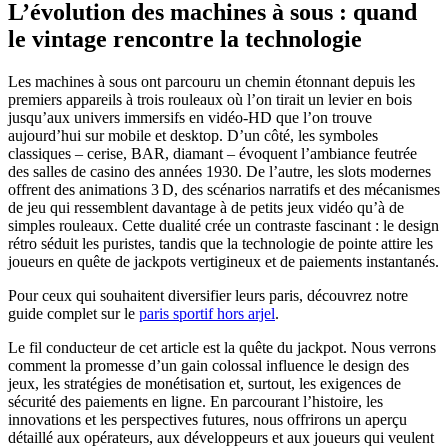
L’évolution des machines à sous : quand
le vintage rencontre la technologie
Les machines à sous ont parcouru un chemin étonnant depuis les
premiers appareils à trois rouleaux où l’on tirait un levier en bois
jusqu’aux univers immersifs en vidéo‑HD que l’on trouve
aujourd’hui sur mobile et desktop. D’un côté, les symboles
classiques – cerise, BAR, diamant – évoquent l’ambiance feutrée
des salles de casino des années 1930. De l’autre, les slots modernes
offrent des animations 3 D, des scénarios narratifs et des mécanismes
de jeu qui ressemblent davantage à de petits jeux vidéo qu’à de
simples rouleaux. Cette dualité crée un contraste fascinant : le design
rétro séduit les puristes, tandis que la technologie de pointe attire les
joueurs en quête de jackpots vertigineux et de paiements instantanés.
Pour ceux qui souhaitent diversifier leurs paris, découvrez notre
guide complet sur le
paris sportif hors arjel
.
Le fil conducteur de cet article est la quête du jackpot. Nous verrons
comment la promesse d’un gain colossal influence le design des
jeux, les stratégies de monétisation et, surtout, les exigences de
sécurité des paiements en ligne. En parcourant l’histoire, les
innovations et les perspectives futures, nous offrirons un aperçu
détaillé aux opérateurs, aux développeurs et aux joueurs qui veulent