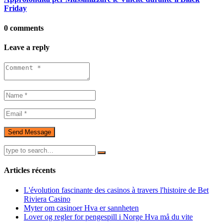
l’article
Friday
0 comments
Leave a reply
Articles récents
L'évolution fascinante des casinos à travers l'histoire de Bet
Riviera Casino
Myter om casinoer Hva er sannheten
Lover og regler for pengespill i Norge Hva må du vite