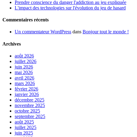
Prendre conscience du danger l'addiction au jeu expliquée
L'impact des technologies sur l'évolution du jeu de hasard
Commentaires récents
Un commentateur WordPress
dans
Bonjour tout le monde !
Archives
août 2026
juillet 2026
juin 2026
mai 2026
avril 2026
mars 2026
février 2026
janvier 2026
décembre 2025
novembre 2025
octobre 2025
septembre 2025
août 2025
juillet 2025
juin 2025