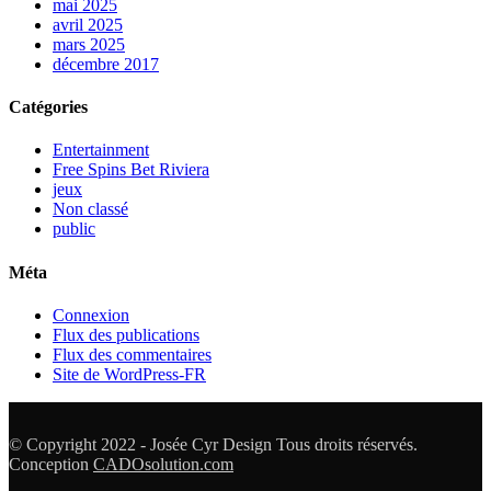
mai 2025
avril 2025
mars 2025
décembre 2017
Catégories
Entertainment
Free Spins Bet Riviera
jeux
Non classé
public
Méta
Connexion
Flux des publications
Flux des commentaires
Site de WordPress-FR
© Copyright 2022 - Josée Cyr Design Tous droits réservés.
Conception
CADOsolution.com