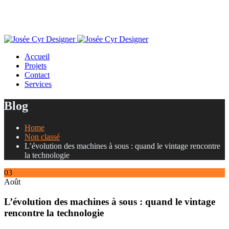
Accueil
Projets
Contact
Services
Blog
Home
Non classé
L’évolution des machines à sous : quand le vintage rencontre
la technologie
03
Août
L’évolution des machines à sous : quand le vintage
rencontre la technologie