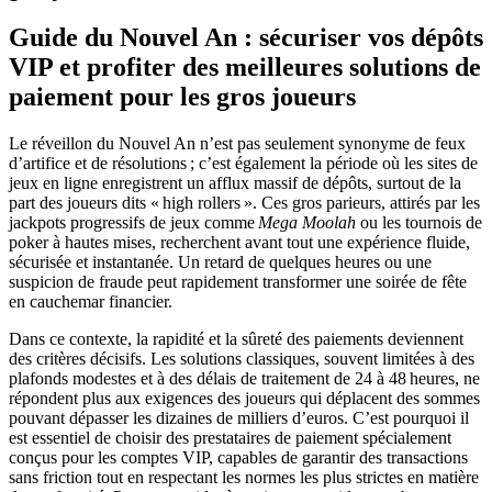
Guide du Nouvel An : sécuriser vos dépôts
VIP et profiter des meilleures solutions de
paiement pour les gros joueurs
Le réveillon du Nouvel An n’est pas seulement synonyme de feux
d’artifice et de résolutions ; c’est également la période où les sites de
jeux en ligne enregistrent un afflux massif de dépôts, surtout de la
part des joueurs dits « high rollers ». Ces gros parieurs, attirés par les
jackpots progressifs de jeux comme
Mega Moolah
ou les tournois de
poker à hautes mises, recherchent avant tout une expérience fluide,
sécurisée et instantanée. Un retard de quelques heures ou une
suspicion de fraude peut rapidement transformer une soirée de fête
en cauchemar financier.
Dans ce contexte, la rapidité et la sûreté des paiements deviennent
des critères décisifs. Les solutions classiques, souvent limitées à des
plafonds modestes et à des délais de traitement de 24 à 48 heures, ne
répondent plus aux exigences des joueurs qui déplacent des sommes
pouvant dépasser les dizaines de milliers d’euros. C’est pourquoi il
est essentiel de choisir des prestataires de paiement spécialement
conçus pour les comptes VIP, capables de garantir des transactions
sans friction tout en respectant les normes les plus strictes en matière