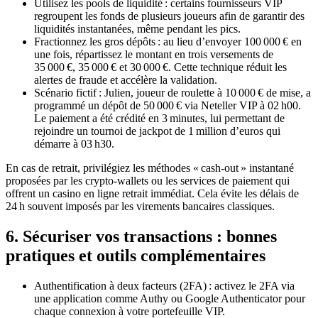
Utilisez les pools de liquidité : certains fournisseurs VIP
regroupent les fonds de plusieurs joueurs afin de garantir des
liquidités instantanées, même pendant les pics.
Fractionnez les gros dépôts : au lieu d’envoyer 100 000 € en
une fois, répartissez le montant en trois versements de
35 000 €, 35 000 € et 30 000 €. Cette technique réduit les
alertes de fraude et accélère la validation.
Scénario fictif : Julien, joueur de roulette à 10 000 € de mise, a
programmé un dépôt de 50 000 € via Neteller VIP à 02 h00.
Le paiement a été crédité en 3 minutes, lui permettant de
rejoindre un tournoi de jackpot de 1 million d’euros qui
démarre à 03 h30.
En cas de retrait, privilégiez les méthodes « cash‑out » instantané
proposées par les crypto‑wallets ou les services de paiement qui
offrent un casino en ligne retrait immédiat. Cela évite les délais de
24 h souvent imposés par les virements bancaires classiques.
6. Sécuriser vos transactions : bonnes
pratiques et outils complémentaires
Authentification à deux facteurs (2FA) : activez le 2FA via
une application comme Authy ou Google Authenticator pour
chaque connexion à votre portefeuille VIP.