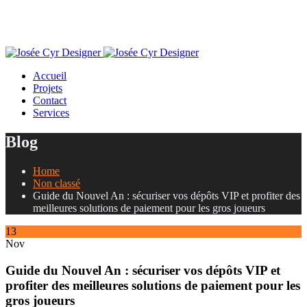
Accueil
Projets
Contact
Services
Blog
Home
Non classé
Guide du Nouvel An : sécuriser vos dépôts VIP et profiter des
meilleures solutions de paiement pour les gros joueurs
13
Nov
Guide du Nouvel An : sécuriser vos dépôts VIP et
profiter des meilleures solutions de paiement pour les
gros joueurs