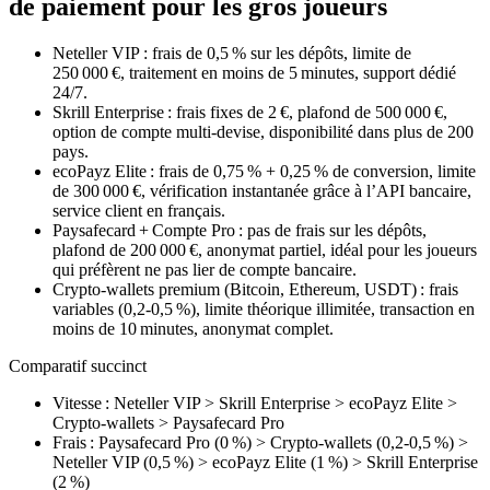
de paiement pour les gros joueurs
Neteller VIP : frais de 0,5 % sur les dépôts, limite de
250 000 €, traitement en moins de 5 minutes, support dédié
24/7.
Skrill Enterprise : frais fixes de 2 €, plafond de 500 000 €,
option de compte multi‑devise, disponibilité dans plus de 200
pays.
ecoPayz Elite : frais de 0,75 % + 0,25 % de conversion, limite
de 300 000 €, vérification instantanée grâce à l’API bancaire,
service client en français.
Paysafecard + Compte Pro : pas de frais sur les dépôts,
plafond de 200 000 €, anonymat partiel, idéal pour les joueurs
qui préfèrent ne pas lier de compte bancaire.
Crypto‑wallets premium (Bitcoin, Ethereum, USDT) : frais
variables (0,2‑0,5 %), limite théorique illimitée, transaction en
moins de 10 minutes, anonymat complet.
Comparatif succinct
Vitesse : Neteller VIP > Skrill Enterprise > ecoPayz Elite >
Crypto‑wallets > Paysafecard Pro
Frais : Paysafecard Pro (0 %) > Crypto‑wallets (0,2‑0,5 %) >
Neteller VIP (0,5 %) > ecoPayz Elite (1 %) > Skrill Enterprise
(2 %)