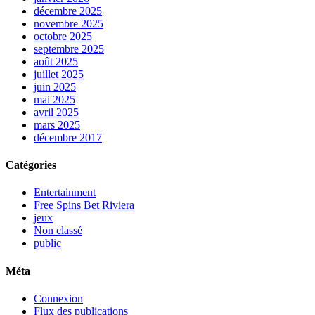
décembre 2025
novembre 2025
octobre 2025
septembre 2025
août 2025
juillet 2025
juin 2025
mai 2025
avril 2025
mars 2025
décembre 2017
Catégories
Entertainment
Free Spins Bet Riviera
jeux
Non classé
public
Méta
Connexion
Flux des publications