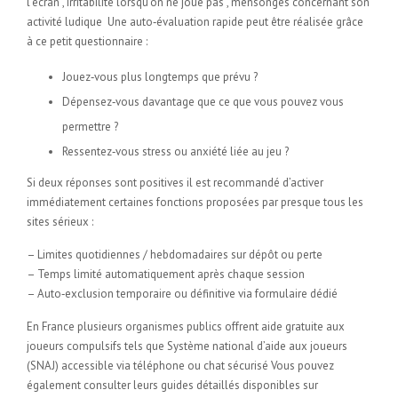
l’écran , irritabilité lorsqu’on ne joue pas , mensonges concernant son
activité ludique ​ Une auto‑évaluation rapide peut être réalisée grâce
à ce petit questionnaire :
Jouez‑vous plus longtemps que prévu ?
Dépensez‑vous davantage que ce que vous pouvez vous
permettre ?
Ressentez‑vous stress ou anxiété liée au jeu ?
Si deux réponses sont positives il est recommandé d’activer
immédiatement certaines fonctions proposées par presque tous les
sites sérieux :
– Limites quotidiennes / hebdomadaires sur dépôt ou perte
– Temps limité automatiquement après chaque session
– Auto‑exclusion temporaire ou définitive via formulaire dédié
En France plusieurs organismes publics offrent aide gratuite aux
joueurs compulsifs tels que Système national d’aide aux joueurs
(SNAJ) accessible via téléphone ou chat sécurisé​​ Vous pouvez
également consulter leurs guides détaillés disponibles sur