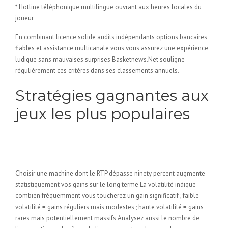
* Hotline téléphonique multilingue ouvrant aux heures locales du
joueur
En combinant licence solide audits indépendants options bancaires
fiables et assistance multicanale vous vous assurez une expérience
ludique sans mauvaises surprises Basketnews.Net souligne
régulièrement ces critères dans ses classements annuels.
Stratégies gagnantes aux
jeux les plus populaires
Machines à sous : optimiser ses
chances
Choisir une machine dont le RTP dépasse ninety percent augmente
statistiquement vos gains sur le long terme La volatilité indique
combien fréquemment vous toucherez un gain significatif ; faible
volatilité = gains réguliers mais modestes ; haute volatilité = gains
rares mais potentiellement massifs Analysez aussi le nombre de