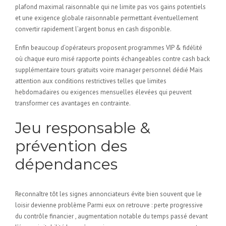
plafond maximal raisonnable qui ne limite pas vos gains potentiels ​
et une exigence globale raisonnable permettant éventuellement
convertir rapidement l’argent bonus en cash disponible.​
Enfin beaucoup d’opérateurs proposent programmes VIP & fidélité
où chaque euro misé rapporte points échangeables contre cash back
supplémentaire tours gratuits voire manager personnel dédié​ Mais
attention aux conditions restrictives telles que limites
hebdomadaires ou exigences mensuelles élevées qui peuvent
transformer ces avantages en contrainte.​
Jeu responsable &
prévention des
dépendances
Reconnaître tôt les signes annonciateurs évite bien souvent que le
loisir devienne problème​ Parmi eux on retrouve : perte progressive
du contrôle financier , augmentation notable du temps passé devant