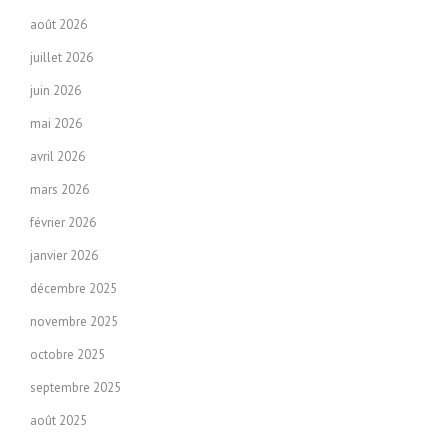
août 2026
juillet 2026
juin 2026
mai 2026
avril 2026
mars 2026
février 2026
janvier 2026
décembre 2025
novembre 2025
octobre 2025
septembre 2025
août 2025