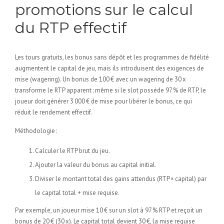
promotions sur le calcul
du RTP effectif
Les tours gratuits, les bonus sans dépôt et les programmes de fidélité
augmentent le capital de jeu, mais ils introduisent des exigences de
mise (wagering). Un bonus de 100 € avec un wagering de 30 x
transforme le RTP apparent : même si le slot possède 97 % de RTP, le
joueur doit générer 3 000 € de mise pour libérer le bonus, ce qui
réduit le rendement effectif.
Méthodologie :
Calculer le RTP brut du jeu.
Ajouter la valeur du bonus au capital initial.
Diviser le montant total des gains attendus (RTP × capital) par
le capital total + mise requise.
Par exemple, un joueur mise 10 € sur un slot à 97 % RTP et reçoit un
bonus de 20 € (30 x). Le capital total devient 30 €, la mise requise