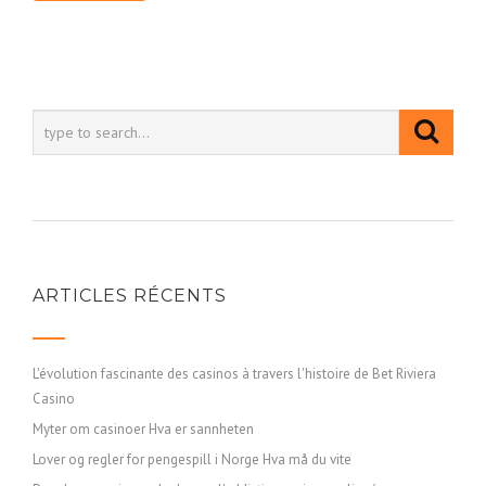
ARTICLES RÉCENTS
L'évolution fascinante des casinos à travers l'histoire de Bet Riviera
Casino
Myter om casinoer Hva er sannheten
Lover og regler for pengespill i Norge Hva må du vite