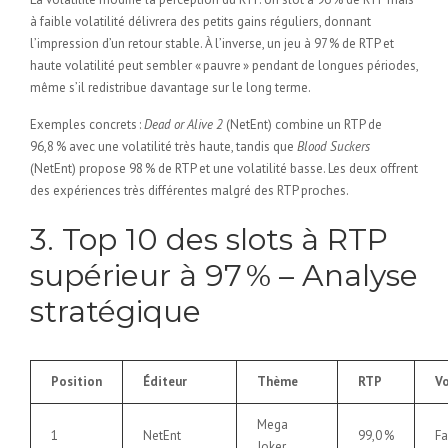
à faible volatilité délivrera des petits gains réguliers, donnant
l’impression d’un retour stable. À l’inverse, un jeu à 97 % de RTP et
haute volatilité peut sembler « pauvre » pendant de longues périodes,
même s’il redistribue davantage sur le long terme.
Exemples concrets :
Dead or Alive 2
(NetEnt) combine un RTP de
96,8 % avec une volatilité très haute, tandis que
Blood Suckers
(NetEnt) propose 98 % de RTP et une volatilité basse. Les deux offrent
des expériences très différentes malgré des RTP proches.
3. Top 10 des slots à RTP
supérieur à 97 % – Analyse
stratégique
Position
Éditeur
Thème
RTP
Vo
Mega
1
NetEnt
99,0 %
Fa
Joker