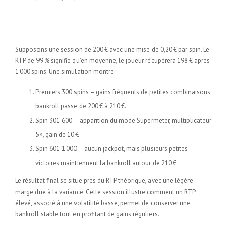
Étude de cas – Mega Joker
(NetEnt)
Supposons une session de 200 € avec une mise de 0,20 € par spin. Le
RTP de 99 % signifie qu’en moyenne, le joueur récupérera 198 € après
1 000 spins. Une simulation montre :
Premiers 300 spins – gains fréquents de petites combinaisons,
bankroll passe de 200 € à 210 €.
Spin 301‑600 – apparition du mode Supermeter, multiplicateur
5×, gain de 10 €.
Spin 601‑1 000 – aucun jackpot, mais plusieurs petites
victoires maintiennent la bankroll autour de 210 €.
Le résultat final se situe près du RTP théorique, avec une légère
marge due à la variance. Cette session illustre comment un RTP
élevé, associé à une volatilité basse, permet de conserver une
bankroll stable tout en profitant de gains réguliers.