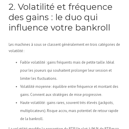
2. Volatilité et fréquence
des gains : le duo qui
influence votre bankroll
Les machines à sous se classent généralement en trois catégories de
volatilité :
Faible volatilité : gains fréquents mais de petite taille. Idéal
pour les joueurs qui souhaitent prolonger leur session et
limiter les fluctuations.
Volatilité moyenne : équilibre entre fréquence et montant des
gains. Convient aux stratégies de mise progressive.
Haute volatilité : gains rares, souvent très élevés (jackpots,
multiplicateurs). Risque accru, mais potentiel de retour rapide
de la bankroll.
La volatilité modifie la perception du RTP. Un slot à 96 % de RTP mais