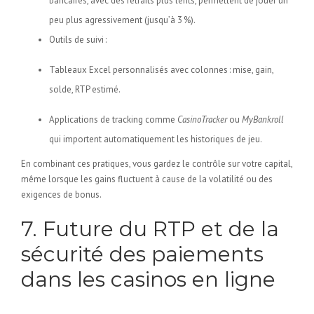
bancaires, avec des retraits plus lents, permettent de jouer un
peu plus agressivement (jusqu’à 3 %).
Outils de suivi :
Tableaux Excel personnalisés avec colonnes : mise, gain,
solde, RTP estimé.
Applications de tracking comme
CasinoTracker
ou
MyBankroll
qui importent automatiquement les historiques de jeu.
En combinant ces pratiques, vous gardez le contrôle sur votre capital,
même lorsque les gains fluctuent à cause de la volatilité ou des
exigences de bonus.
7. Future du RTP et de la
sécurité des paiements
dans les casinos en ligne