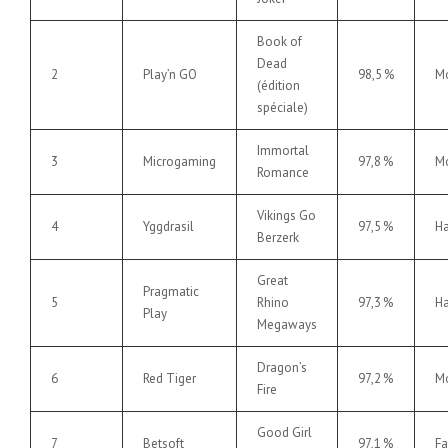
Book of
Dead
2
Play’n GO
98,5 %
M
(édition
spéciale)
Immortal
3
Microgaming
97,8 %
M
Romance
Vikings Go
4
Yggdrasil
97,5 %
H
Berzerk
Great
Pragmatic
5
Rhino
97,3 %
H
Play
Megaways
Dragon’s
6
Red Tiger
97,2 %
M
Fire
Good Girl
7
Betsoft
97,1 %
Fa