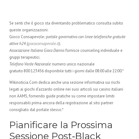
Risorse italiane per supporto al
gioco consapevole
Se senti che il gioco sta diventando problematico consulta subito
queste organizzazioni:
Gioco Consapevole
: portale governativo con linee telefoniche gratuite
attive h24 (
giococonsapevole.it
).
Associazione Italiana Gioco Danno
: fornisce counseling individuale e
gruppi terapeutici.
Telefono Verde Nazionale
: numero unico nazionale
gratuito 800 123456 disponibile tutti i giorni dalle 08:00 alle 22:00.*
Wikinoticia.Com dedica anche una sezione informativa sui rischi
legati ai giochi d’azzardo online nei suoi articoli sui casino italiani
non AAMS, fornendo guide pratiche su come impostare limiti
responsabili prima ancora della registrazione al sito partner
consigliato dal portale stesso.*
Pianificare la Prossima
Sessione Post‑Black