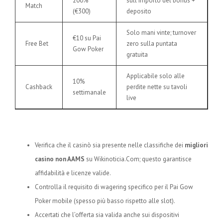
200%
sull’importo del bonus +
Match
(€300)
deposito
Solo mani vinte; turnover
€10 su Pai
Free Bet
zero sulla puntata
Gow Poker
gratuita
Applicabile solo alle
10%
Cashback
perdite nette su tavoli
settimanale
live
Checklist prima dell’attivazione
Verifica che il casinò sia presente nelle classifiche dei
migliori
casino non AAMS
su Wikinoticia.Com; questo garantisce
affidabilità e licenze valide.
Controlla il requisito di wagering specifico per il Pai Gow
Poker mobile (spesso più basso rispetto alle slot).
Accertati che l’offerta sia valida anche sui dispositivi