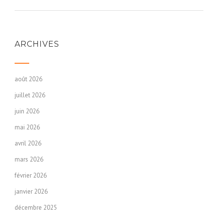
ARCHIVES
août 2026
juillet 2026
juin 2026
mai 2026
avril 2026
mars 2026
février 2026
janvier 2026
décembre 2025