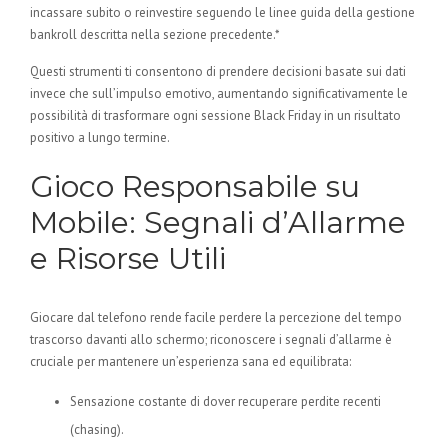
incassare subito o reinvestire seguendo le linee guida della gestione
bankroll descritta nella sezione precedente.*
Questi strumenti ti consentono di prendere decisioni basate sui dati
invece che sull’impulso emotivo, aumentando significativamente le
possibilità di trasformare ogni sessione Black Friday in un risultato
positivo a lungo termine.
Gioco Responsabile su
Mobile: Segnali d’Allarme
e Risorse Utili
Giocare dal telefono rende facile perdere la percezione del tempo
trascorso davanti allo schermo; riconoscere i segnali d’allarme è
cruciale per mantenere un’esperienza sana ed equilibrata:
Sensazione costante di dover recuperare perdite recenti
(chasing).