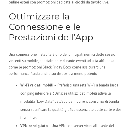
online esteri con promozioni dedicate ai giochi da tavolo live.
Ottimizzare la
Connessione e le
Prestazioni dell’App
Una connessione instabile è uno dei principali nemici delle sessioni
vincenti su mobile, specialmente durante eventi ad alta affluenza
come le promozioni Black Friday. Ecco come assicurarti una
performance fluida anche sui dispositivi meno potenti:
Wi‑Fi vs dati mobili
– Preferisci una rete Wi‑Fi a banda larga
con ping inferiore a 30 ms; se utilizzi dati mobili attiva la
modalità “Low Data” dell’app per ridurre il consumo di banda
senza sacrificare la qualità grafica essenziale delle carte e dei
tavoli live.
VPN consigliata
– Una VPN con server vicini alla sede del