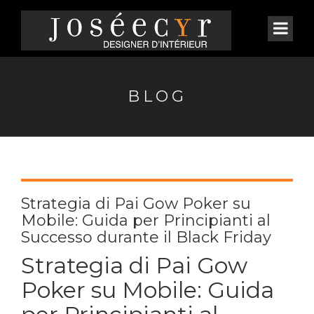
BLOG
Strategia di Pai Gow Poker su
Mobile: Guida per Principianti al
Successo durante il Black Friday
Strategia di Pai Gow
Poker su Mobile: Guida