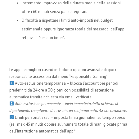
Incremento improvviso della durata media delle sessioni
oltre i 60 minuti senza pause regolari.
Difficoltà a rispettare i limiti auto‑imposti nel budget
settimanale oppure ignoranza totale dei messaggi dell’app
relativi al “session timer”.
Funzionalità integrate per
l’autosospensione
Le app dei migliori casinò includono opzioni avanzate di gioco
responsabile accessibili dal menu “Responsible Gaming”:
Auto‑esclusione temporanea – blocca l’account per periodi
predefiniti da 24 ore a 30 giorni con possibilità di estensione
automatica tramite richiesta via email verificata.
Auto‑esclusione permanente – invio immediato della richiesta al
dipartimento compliance del casinò con conferma entro 48 ore lavorative.
Limiti personalizzati – imposta limiti giornalieri su tempo speso
(es.: max 45 minuti) oppure sul numero totale di mani giocate prima
dell’interruzione automatica dell’app.*