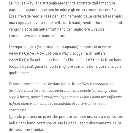
La “House Way” è la strategia predefinita adottata dalla maggior
parte dei casinò online perché riduce gli errori comuni dei neofiti.
Essa prevede regole fisse per l’abbinamento delle carte: ad esempio,
una coppia alta va sempre nella back hand, mentre i kicker più deboli
vengono spostati nella front hand per migliorare il valore
complessivo della mano inferiore.
Esempio pratico (schermata immaginaria): supponi di ricevere
A♠ A♥ K♦ Q♣ 9♠ 7♥ 5♦. La House Way ti suggerirà di mettere
A♠ A♥ K♦ Q♣ 9♠ nella back hand (full house) e 7♥ 5♦ nella front hand
(coppia bassa), garantendo la migliore combinazione possibile con
quelle carte.
Ci sono momenti in cui deviare dalla House Way è vantaggioso:
Se il dealer mostra una mano particolarmente debole (ad esempio una
coppia bassa), potresti sacrificare leggermente la back hand per rafforzare
la front hand e aumentare le probabilità di vincere entrambe le
scommesse.
Quando possiedi un joker che può trasformare una scala o un colore
nella back hand, potrebbe valere la pena usarlo diversamente dalla
disposizione standard.