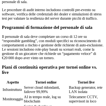
personale di sala.
Le procedure di audit interno includono controlli pre‑evento su
software, verifica delle credenziali dei dealer e simulazioni di stress
test per valutare la resilienza del server durante picchi di traffico.
Programmi di formazione del personale di sala
Il personale di sala deve completare un corso di 12 ore su
“responsible gambling”, con moduli specifici su riconoscimento di
comportamenti a rischio e gestione delle richieste di auto‑esclusione.
Le sessioni includono role‑play basati su scenari reali, come la
gestione di un giocatore che richiede un “pagamento veloce” di
€20 000 dopo aver vinto un torneo.
Piani di continuità operativa per tornei online vs.
live
Aspetto
Tornei online
Tornei live
Server cloud ridondanti,
Backup generator, rete
Infrastruttura
failover 99,99%
LAN isolata
AI in tempo reale, log su
Telecamere CCTV,
Monitoraggio
blockchain
supervisori in loco