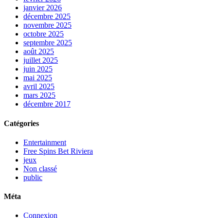
janvier 2026
décembre 2025
novembre 2025
octobre 2025
septembre 2025
août 2025
juillet 2025
juin 2025
mai 2025
avril 2025
mars 2025
décembre 2017
Catégories
Entertainment
Free Spins Bet Riviera
jeux
Non classé
public
Méta
Connexion