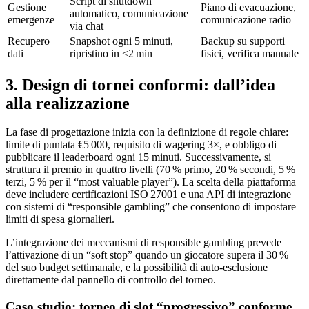
Script di shutdown
Gestione
Piano di evacuazione,
automatico, comunicazione
emergenze
comunicazione radio
via chat
Recupero
Snapshot ogni 5 minuti,
Backup su supporti
dati
ripristino in <2 min
fisici, verifica manuale
3. Design di tornei conformi: dall’idea
alla realizzazione
La fase di progettazione inizia con la definizione di regole chiare:
limite di puntata €5 000, requisito di wagering 3×, e obbligo di
pubblicare il leaderboard ogni 15 minuti. Successivamente, si
struttura il premio in quattro livelli (70 % primo, 20 % secondi, 5 %
terzi, 5 % per il “most valuable player”). La scelta della piattaforma
deve includere certificazioni ISO 27001 e una API di integrazione
con sistemi di “responsible gambling” che consentono di impostare
limiti di spesa giornalieri.
L’integrazione dei meccanismi di responsible gambling prevede
l’attivazione di un “soft stop” quando un giocatore supera il 30 %
del suo budget settimanale, e la possibilità di auto‑esclusione
direttamente dal pannello di controllo del torneo.
Caso studio: torneo di slot “progressivo” conforme