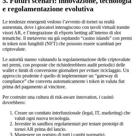
5. Futuri scenari: innovazione, tecnologia
e regolamentazione evolutiva
Le tendenze emergenti vedono l’avvento di tornei su realtà
aumentata, dove i giocatori interagiscono con tavoli virtuali tramite
visori AR, e l’integrazione di eSports betting all’interno di slot
tematiche. Il metaverso sta già ospitando “casino islands” con premi
in token non fungibili (NFT) che possono essere scambiati per
criptovalute.
Le autorità stanno valutando la regolamentazione delle criptovalute
nei premi, con proposte che richiederebbero audit periodici delle
wallet e limiti di conversione giornalieri per evitare riciclaggio. Un
approccio prudente è quello di implementare un “gateway di
compliance” che converta automaticamente i token in valuta fiat
prima del pagamento al vincitore.
Per costruire una cultura di risk‑aware innovation, i casinò
dovrebbero:
Creare un comitato interfunzionale (legal, IT, marketing) che
valuti ogni nuova tecnologia.
Investire in sandbox regolamentari per testare prototipi di
tornei AR prima del lancio.
Mantenere un registro di tutti i cambi normativi,