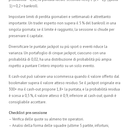
1) ≈ 0,2 × bankroll.
Impostare limiti di perdita giornalieri e settimanali è altrettanto
importante. Un trader esperto non supera il 5 % del bankroll in una
singola giornata; se il limite è raggiunto, la sessione si chiude per
preservare il capitale.
Diversificare le puntate jackpot su più sport o eventi riduce la
varianza. Un portafoglio di cinque jackpot, ciascuno con una
probabilità di 0,02, ha una distribuzione di probabilità più ampia
rispetto a puntare l’intero importo su un solo evento.
Il cash‑out può salvare una scommessa quando il valore offerto dal
bookmaker supera il valore atteso residuo. Se il jackpot originale era
300× ma il cash‑out propone 1,8× la puntata, e la probabilità residua
è scesa a 0,5 %, il valore atteso è 0,9, inferiore al cash‑out; quindi è
consigliabile accettare.
Checklist pre‑sessione
– Verifica delle quote su almeno tre operatori.
– Analisi della forma delle squadre (ultime 5 partite, infortuni,