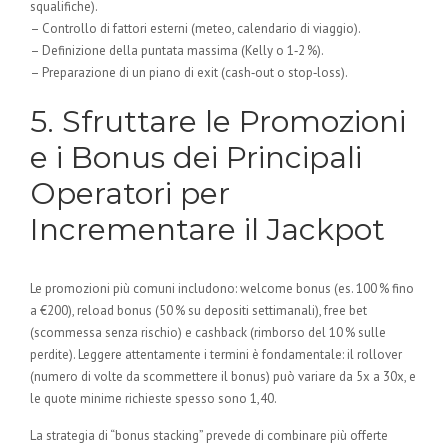
squalifiche).
– Controllo di fattori esterni (meteo, calendario di viaggio).
– Definizione della puntata massima (Kelly o 1‑2 %).
– Preparazione di un piano di exit (cash‑out o stop‑loss).
5. Sfruttare le Promozioni
e i Bonus dei Principali
Operatori per
Incrementare il Jackpot
Le promozioni più comuni includono: welcome bonus (es. 100 % fino
a €200), reload bonus (50 % su depositi settimanali), free bet
(scommessa senza rischio) e cashback (rimborso del 10 % sulle
perdite). Leggere attentamente i termini è fondamentale: il rollover
(numero di volte da scommettere il bonus) può variare da 5x a 30x, e
le quote minime richieste spesso sono 1,40.
La strategia di “bonus stacking” prevede di combinare più offerte