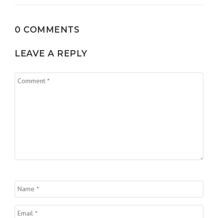
0 COMMENTS
LEAVE A REPLY