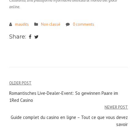
Csttaranto, una piattaforma informativa dedicata al mondo del gioco
online.
maudits
Non classé
0 comments
Share:
Navigation
OLDER POST
de
Romantisches Live‑Dealer‑Event: So gewinnen Paare im
1Red Casino
l’article
NEWER POST
Guide complet du casino en ligne – Tout ce que vous devez
savoir