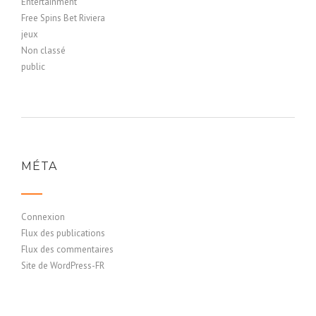
Entertainment
Free Spins Bet Riviera
jeux
Non classé
public
MÉTA
Connexion
Flux des publications
Flux des commentaires
Site de WordPress-FR