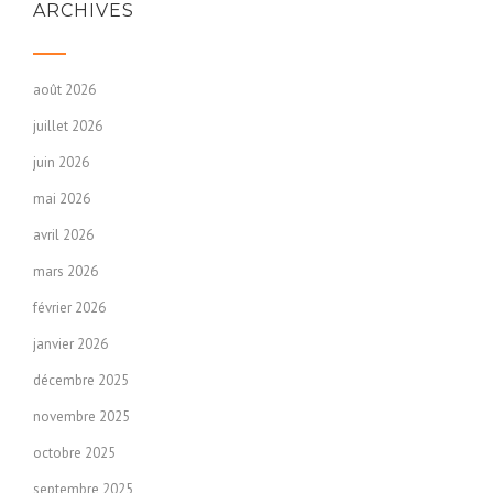
ARCHIVES
août 2026
juillet 2026
juin 2026
mai 2026
avril 2026
mars 2026
février 2026
janvier 2026
décembre 2025
novembre 2025
octobre 2025
septembre 2025