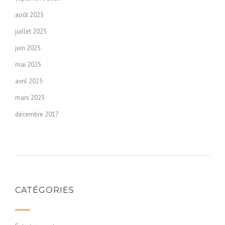
août 2025
juillet 2025
juin 2025
mai 2025
avril 2025
mars 2025
décembre 2017
CATÉGORIES