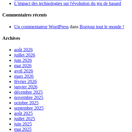
L'impact des technologies sur l'évolution du jeu de hasard
Commentaires récents
Un commentateur WordPress
dans
Bonjour tout le monde !
Archives
août 2026
juillet 2026
juin 2026
mai 2026
avril 2026
mars 2026
février 2026
janvier 2026
décembre 2025
novembre 2025
octobre 2025
septembre 2025
août 2025
juillet 2025
juin 2025
mai 2025