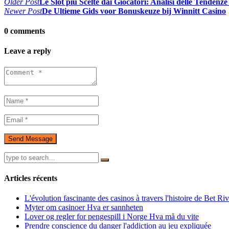
Navigation
Older Post
Le Slot più Scelte dai Giocatori: Analisi delle Tendenz
Newer Post
De Ultieme Gids voor Bonuskeuze bij Winnitt Casino
de
l’article
0 comments
Leave a reply
Articles récents
L'évolution fascinante des casinos à travers l'histoire de Bet Ri
Myter om casinoer Hva er sannheten
Lover og regler for pengespill i Norge Hva må du vite
Prendre conscience du danger l'addiction au jeu expliquée