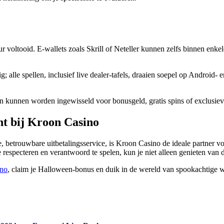
oltooid. E‑wallets zoals Skrill of Neteller kunnen zelfs binnen enkel
ig; alle spellen, inclusief live dealer‑tafels, draaien soepel op Android‑
en kunnen worden ingewisseld voor bonusgeld, gratis spins of exclusi
t bij Kroon Casino
, betrouwbare uitbetalingsservice, is Kroon Casino de ideale partner voo
e respecteren en verantwoord te spelen, kun je niet alleen genieten van 
ino
, claim je Halloween‑bonus en duik in de wereld van spookachtige w