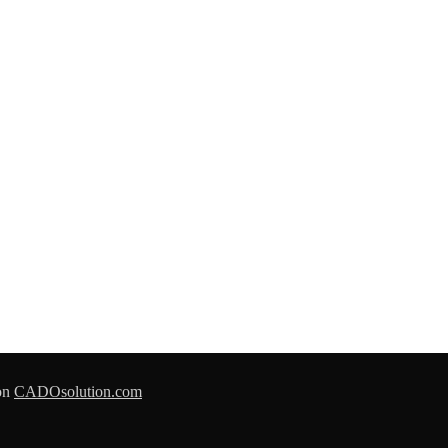
ion
CADOsolution.com