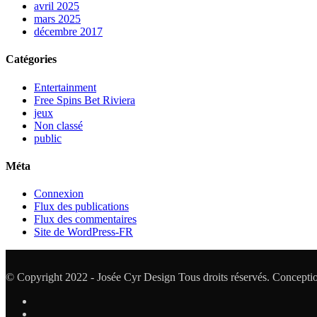
avril 2025
mars 2025
décembre 2017
Catégories
Entertainment
Free Spins Bet Riviera
jeux
Non classé
public
Méta
Connexion
Flux des publications
Flux des commentaires
Site de WordPress-FR
© Copyright 2022 - Josée Cyr Design Tous droits réservés. Concept