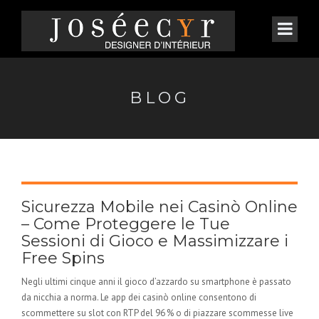
BLOG
Sicurezza Mobile nei Casinò Online
– Come Proteggere le Tue
Sessioni di Gioco e Massimizzare i
Free Spins
Negli ultimi cinque anni il gioco d’azzardo su smartphone è passato
da nicchia a norma. Le app dei casinò online consentono di
scommettere su slot con RTP del 96 % o di piazzare scommesse live