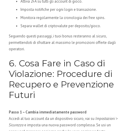
Attiva 2FA su tutti gli account di gioco.
Imposta notifiche per ogni login e transazione.
Monitora regolarmente la cronologia dei free spins.
Separa wallet di criptovalute per deposito/gioco.
Seguendo questi passaggi, i tuoi bonus resteranno al sicuro,
permettendoti di sfruttare al massimo le promozioni offerte dagli
operatori.
6. Cosa Fare in Caso di
Violazione: Procedure di
Recupero e Prevenzione
Futuri
Passo 1 – Cambia immediatamente password
Accedi al tuo account da un dispositivo sicuro, vai su
Impostazioni >
Sicurezza
e imposta una nuova password complessa. Se usi un