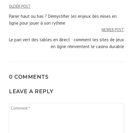
Navigation
OLDER POST
de
Parier haut ou bas ? Démystifier les enjeux des mises en
ligne pour jouer à son rythme
l’article
NEWER POST
Le pari vert des tables en direct : comment les sites de jeux
en ligne réinventent le casino durable
0 COMMENTS
LEAVE A REPLY