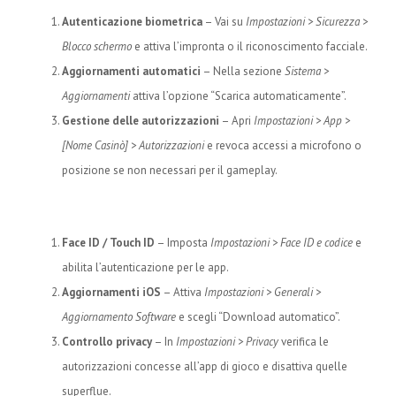
Autenticazione biometrica
– Vai su
Impostazioni > Sicurezza >
Blocco schermo
e attiva l’impronta o il riconoscimento facciale.
Aggiornamenti automatici
– Nella sezione
Sistema >
Aggiornamenti
attiva l’opzione “Scarica automaticamente”.
Gestione delle autorizzazioni
– Apri
Impostazioni > App >
[Nome Casinò] > Autorizzazioni
e revoca accessi a microfono o
posizione se non necessari per il gameplay.
iOS
Face ID / Touch ID
– Imposta
Impostazioni > Face ID e codice
e
abilita l’autenticazione per le app.
Aggiornamenti iOS
– Attiva
Impostazioni > Generali >
Aggiornamento Software
e scegli “Download automatico”.
Controllo privacy
– In
Impostazioni > Privacy
verifica le
autorizzazioni concesse all’app di gioco e disattiva quelle
superflue.