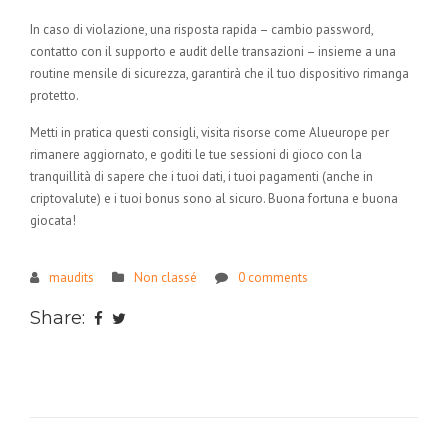
In caso di violazione, una risposta rapida – cambio password,
contatto con il supporto e audit delle transazioni – insieme a una
routine mensile di sicurezza, garantirà che il tuo dispositivo rimanga
protetto.
Metti in pratica questi consigli, visita risorse come Alueurope per
rimanere aggiornato, e goditi le tue sessioni di gioco con la
tranquillità di sapere che i tuoi dati, i tuoi pagamenti (anche in
criptovalute) e i tuoi bonus sono al sicuro. Buona fortuna e buona
giocata!
maudits
Non classé
0 comments
Share: