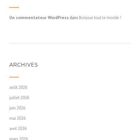
Un commentateur WordPress
dans
Bonjour tout le monde !
ARCHIVES
août 2026
juillet 2026
juin 2026
mai 2026
avril 2026
mars 2026