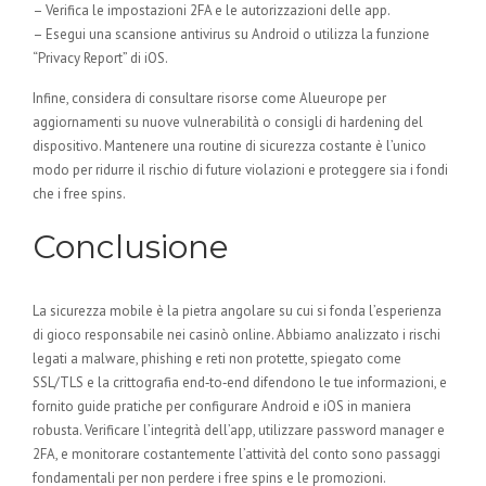
– Verifica le impostazioni 2FA e le autorizzazioni delle app.
– Esegui una scansione antivirus su Android o utilizza la funzione
“Privacy Report” di iOS.
Infine, considera di consultare risorse come Alueurope per
aggiornamenti su nuove vulnerabilità o consigli di hardening del
dispositivo. Mantenere una routine di sicurezza costante è l’unico
modo per ridurre il rischio di future violazioni e proteggere sia i fondi
che i free spins.
Conclusione
La sicurezza mobile è la pietra angolare su cui si fonda l’esperienza
di gioco responsabile nei casinò online. Abbiamo analizzato i rischi
legati a malware, phishing e reti non protette, spiegato come
SSL/TLS e la crittografia end‑to‑end difendono le tue informazioni, e
fornito guide pratiche per configurare Android e iOS in maniera
robusta. Verificare l’integrità dell’app, utilizzare password manager e
2FA, e monitorare costantemente l’attività del conto sono passaggi
fondamentali per non perdere i free spins e le promozioni.