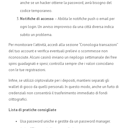
anche se un hacker ottiene la password, avrà bisogno del
codice temporaneo.
Notifiche di accesso
– Abilita le notifiche push o email per
ogni login. Un avviso improvviso da una città diversa indica
subito un problema.
Per monitorare l’attività, accedi alla sezione “Cronologia transazioni”
del tuo account e verifica eventuali prelievi o scommesse non
riconosciute. Alcuni casinò inviano un riepilogo settimanale dei free
spins guadagnati e spesi; controlla sempre che i valori coincidano
con le tue registrazioni.
Infine, se utilizzi criptovalute per i depositi, mantieni separati gli
wallet di gioco da quelli personali. In questo modo, anche un furto di
credenziali non consentirà il trasferimento immediato di fondi
crittografici.
Lista di pratiche consigliate
Usa password uniche e gestite da un password manager.