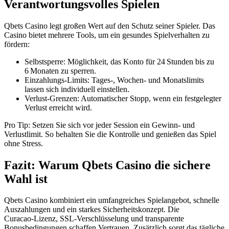
Verantwortungsvolles Spielen
Qbets Casino legt großen Wert auf den Schutz seiner Spieler. Das
Casino bietet mehrere Tools, um ein gesundes Spielverhalten zu
fördern:
Selbstsperre: Möglichkeit, das Konto für 24 Stunden bis zu
6 Monaten zu sperren.
Einzahlungs‑Limits: Tages-, Wochen‑ und Monatslimits
lassen sich individuell einstellen.
Verlust‑Grenzen: Automatischer Stopp, wenn ein festgelegter
Verlust erreicht wird.
Pro Tip: Setzen Sie sich vor jeder Session ein Gewinn‑ und
Verlustlimit. So behalten Sie die Kontrolle und genießen das Spiel
ohne Stress.
Fazit: Warum Qbets Casino die sichere
Wahl ist
Qbets Casino kombiniert ein umfangreiches Spielangebot, schnelle
Auszahlungen und ein starkes Sicherheitskonzept. Die
Curacao‑Lizenz, SSL‑Verschlüsselung und transparente
Bonusbedingungen schaffen Vertrauen. Zusätzlich sorgt das tägliche