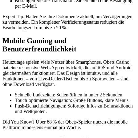
Bestätigen Sie die Transaktion: Sie erhalten eine Bestätigung
per E‑Mail.
Expert Tip: Halten Sie Ihre Dokumente aktuell, um Verzögerungen
zu vermeiden. Ein kompletter Verifizierungsstatus reduziert die
Bearbeitungszeit um bis zu 50 %.
Mobile Gaming und
Benutzerfreundlichkeit
Heutzutage spielen viele Nutzer über Smartphones. Qbets Casino
hat eine responsive Web‑App entwickelt, die auf iOS und Android
gleichermaßen funktioniert. Das Design ist intuitiv, und alle
Funktionen – von Live‑Dealer‑Tischen bis zu Sportwetten – sind
ohne Download verfügbar.
Schnelle Ladezeiten: Seiten öffnen in unter 2 Sekunden.
Touch‑optimierte Navigation: Große Buttons, klare Menüs.
Push‑Benachrichtigungen: Sofortige Infos zu Bonusaktionen
und Wettquoten.
Did You Know? Über 68 % der Qbets‑Spieler nutzen die mobile
Plattform mindestens einmal pro Woche.