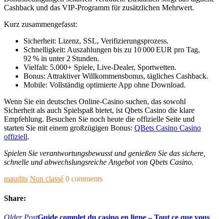
Cashback und das VIP‑Programm für zusätzlichen Mehrwert.
Kurz zusammengefasst:
Sicherheit: Lizenz, SSL, Verifizierungsprozess.
Schnelligkeit: Auszahlungen bis zu 10 000 EUR pro Tag,
92 % in unter 2 Stunden.
Vielfalt: 5.000+ Spiele, Live‑Dealer, Sportwetten.
Bonus: Attraktiver Willkommensbonus, tägliches Cashback.
Mobile: Vollständig optimierte App ohne Download.
Wenn Sie ein deutsches Online‑Casino suchen, das sowohl
Sicherheit als auch Spielspaß bietet, ist Qbets Casino die klare
Empfehlung. Besuchen Sie noch heute die offizielle Seite und
starten Sie mit einem großzügigen Bonus:
QBets Casino Casino
offiziell
.
Spielen Sie verantwortungsbewusst und genießen Sie das sichere,
schnelle und abwechslungsreiche Angebot von Qbets Casino.
maudits
Non classé
0 comments
Share:
Navigation
Older Post
Guide complet du casino en ligne – Tout ce que vous