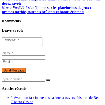
devez savoir
de
Newer Post
L’été s’enflamme sur les plateformes de jeux :
l’article
promos torride, tournois brûlants et bonus éclatants
0 comments
Leave a reply
Articles récents
L'évolution fascinante des casinos à travers l'histoire de Bet
Riviera Casino