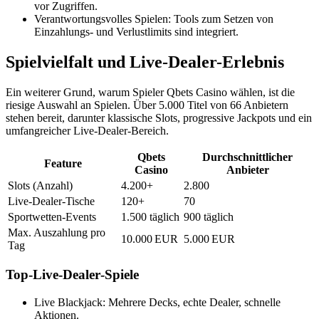
vor Zugriffen.
Verantwortungsvolles Spielen: Tools zum Setzen von
Einzahlungs‑ und Verlustlimits sind integriert.
Spielvielfalt und Live‑Dealer-Erlebnis
Ein weiterer Grund, warum Spieler Qbets Casino wählen, ist die
riesige Auswahl an Spielen. Über 5.000 Titel von 66 Anbietern
stehen bereit, darunter klassische Slots, progressive Jackpots und ein
umfangreicher Live‑Dealer‑Bereich.
Qbets
Durchschnittlicher
Feature
Casino
Anbieter
Slots (Anzahl)
4.200+
2.800
Live‑Dealer‑Tische
120+
70
Sportwetten‑Events
1.500 täglich
900 täglich
Max. Auszahlung pro
10.000 EUR
5.000 EUR
Tag
Top‑Live‑Dealer‑Spiele
Live Blackjack: Mehrere Decks, echte Dealer, schnelle
Aktionen.