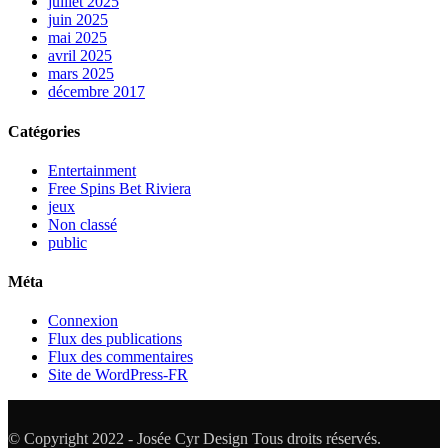
juillet 2025
juin 2025
mai 2025
avril 2025
mars 2025
décembre 2017
Catégories
Entertainment
Free Spins Bet Riviera
jeux
Non classé
public
Méta
Connexion
Flux des publications
Flux des commentaires
Site de WordPress-FR
© Copyright 2022 - Josée Cyr Design Tous droits réservés.