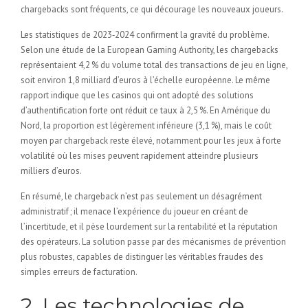
chargebacks sont fréquents, ce qui décourage les nouveaux joueurs.
Les statistiques de 2023‑2024 confirment la gravité du problème.
Selon une étude de la European Gaming Authority, les chargebacks
représentaient 4,2 % du volume total des transactions de jeu en ligne,
soit environ 1,8 milliard d’euros à l’échelle européenne. Le même
rapport indique que les casinos qui ont adopté des solutions
d’authentification forte ont réduit ce taux à 2,5 %. En Amérique du
Nord, la proportion est légèrement inférieure (3,1 %), mais le coût
moyen par chargeback reste élevé, notamment pour les jeux à forte
volatilité où les mises peuvent rapidement atteindre plusieurs
milliers d’euros.
En résumé, le chargeback n’est pas seulement un désagrément
administratif ; il menace l’expérience du joueur en créant de
l’incertitude, et il pèse lourdement sur la rentabilité et la réputation
des opérateurs. La solution passe par des mécanismes de prévention
plus robustes, capables de distinguer les véritables fraudes des
simples erreurs de facturation.
2. Les technologies de