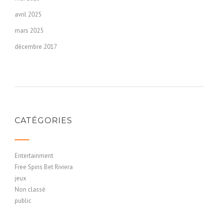
avril 2025
mars 2025
décembre 2017
CATÉGORIES
Entertainment
Free Spins Bet Riviera
jeux
Non classé
public