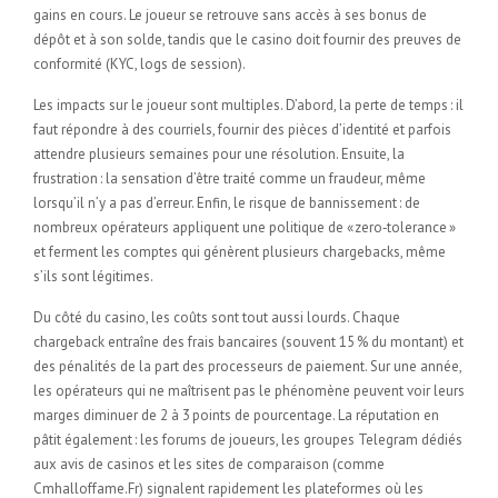
gains en cours. Le joueur se retrouve sans accès à ses bonus de
dépôt et à son solde, tandis que le casino doit fournir des preuves de
conformité (KYC, logs de session).
Les impacts sur le joueur sont multiples. D’abord, la perte de temps : il
faut répondre à des courriels, fournir des pièces d’identité et parfois
attendre plusieurs semaines pour une résolution. Ensuite, la
frustration : la sensation d’être traité comme un fraudeur, même
lorsqu’il n’y a pas d’erreur. Enfin, le risque de bannissement : de
nombreux opérateurs appliquent une politique de « zero‑tolerance »
et ferment les comptes qui génèrent plusieurs chargebacks, même
s’ils sont légitimes.
Du côté du casino, les coûts sont tout aussi lourds. Chaque
chargeback entraîne des frais bancaires (souvent 15 % du montant) et
des pénalités de la part des processeurs de paiement. Sur une année,
les opérateurs qui ne maîtrisent pas le phénomène peuvent voir leurs
marges diminuer de 2 à 3 points de pourcentage. La réputation en
pâtit également : les forums de joueurs, les groupes Telegram dédiés
aux avis de casinos et les sites de comparaison (comme
Cmhalloffame.Fr) signalent rapidement les plateformes où les