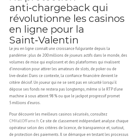
anti‑chargeback qui
révolutionne les casinos
en ligne pour la
Saint‑Valentin
Le jeu en ligne connaît une croissance fulgurante depuis la
pandémie : plus de 200 millions de joueurs actifs dans le monde, des
volumes de mise qui explosent et des plateformes qui rivalisent
d’innovation pour attirer les amateurs de slots, de poker ou de
live‑dealer. Dans ce contexte, la confiance financière devient le
critère décisif. Un joueur qui ne se sent pas en sécurité lorsqu’il
dépose ses fonds ne restera pas longtemps, même si le RTP d’une
machine à sous atteint 98 % ou que le jackpot progressif promet
5 millions d’euros.
Pour découvrir les meilleurs casinos sécurisés, consultez
CMHallOfFame.fr
. Ce site de classement indépendant analyse chaque
opérateur selon des critères de licence, de transparence et, surtout,
de protection des paiements. Il se démarque en testant les processus