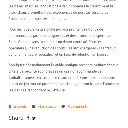
les bases, mais les innovations à venir, comme l’IA prédictive et la
blockchain, promettent des expériences de jeu plus sûres, plus
fluides et moins sujettes aux litiges.
Pour les joueurs, cela signifie pouvoir profiter des bonus de
bienvenue, des jackpots progressifs et des promotions spéciales
Saint‑Valentin sans la crainte d’un dépôt contesté. Pour les
opérateurs, une réduction des coûts liés aux chargebacks se traduit
par une meilleure réputation et un taux de rétention en hausse.
Appliquez dès maintenant le guide pratique présenté, vérifiez chaque
critère de sécurité et choisissez un casino recommandé par
Cmhalloffame.Fr. En faisant ce choix éclairé, vous maximisez votre
plaisir de jeu tout en protégeant vos fonds, surtout lorsque l’amour et
les paris se rencontrent le 14 février.
maudits
Non classé
0 comments
Share: