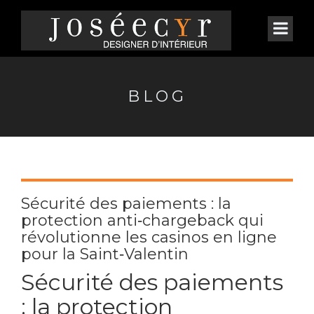
BLOG
Sécurité des paiements : la
protection anti‑chargeback qui
révolutionne les casinos en ligne
pour la Saint‑Valentin
Sécurité des paiements
: la protection