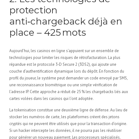
protection
anti‑chargeback déjà en
place – 425 mots
Aujourd’hui, les casinos en ligne s’appuient sur un ensemble de
technologies pour limiter les risques de rétrofacturation. La plus
répandue est le protocole 3‑D Secure 2 (3DS2), qui ajoute une
couche d’authentification dynamique lors du dépôt. En fonction du
profil du joueur, le système peut demander un code envoyé par SMS,
une reconnaissance biométrique ou une simple vérification de
l’adresse IP. Cette approche a réduit de 25 % les chargebacks liés aux
cartes volées dans les casinos qui l’ont adoptée.
La tokenisation constitue une deuxième ligne de défense. Au lieu de
stocker les numéros de carte, les plateformes créent des jetons
cryptés qui ne peuvent être utilisés que pour la transaction d’origine.
Si un hacker intercepte les données, il ne pourra pas les réutiliser
pour générer un nouveau paiement. Les processeurs spécialisés,