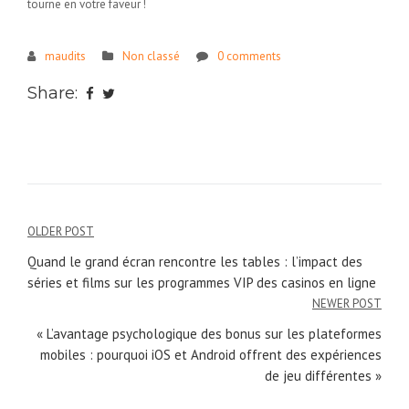
tourne en votre faveur !
maudits
Non classé
0 comments
Share:
Navigation
OLDER POST
de
Quand le grand écran rencontre les tables : l’impact des
séries et films sur les programmes VIP des casinos en ligne
l’article
NEWER POST
« L’avantage psychologique des bonus sur les plateformes
mobiles : pourquoi iOS et Android offrent des expériences
de jeu différentes »