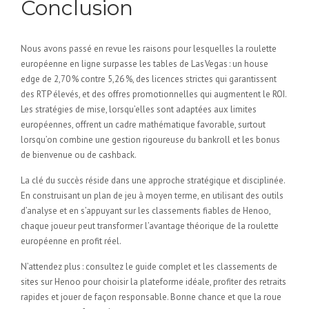
Conclusion
Nous avons passé en revue les raisons pour lesquelles la roulette
européenne en ligne surpasse les tables de Las Vegas : un house
edge de 2,70 % contre 5,26 %, des licences strictes qui garantissent
des RTP élevés, et des offres promotionnelles qui augmentent le ROI.
Les stratégies de mise, lorsqu’elles sont adaptées aux limites
européennes, offrent un cadre mathématique favorable, surtout
lorsqu’on combine une gestion rigoureuse du bankroll et les bonus
de bienvenue ou de cashback.
La clé du succès réside dans une approche stratégique et disciplinée.
En construisant un plan de jeu à moyen terme, en utilisant des outils
d’analyse et en s’appuyant sur les classements fiables de Henoo,
chaque joueur peut transformer l’avantage théorique de la roulette
européenne en profit réel.
N’attendez plus : consultez le guide complet et les classements de
sites sur Henoo pour choisir la plateforme idéale, profiter des retraits
rapides et jouer de façon responsable. Bonne chance et que la roue