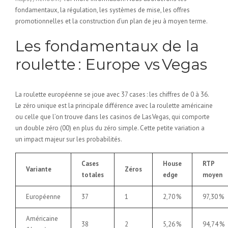
fondamentaux, la régulation, les systèmes de mise, les offres
promotionnelles et la construction d’un plan de jeu à moyen terme.
Les fondamentaux de la
roulette : Europe vs Vegas
La roulette européenne se joue avec 37 cases : les chiffres de 0 à 36.
Le zéro unique est la principale différence avec la roulette américaine
ou celle que l’on trouve dans les casinos de Las Vegas, qui comporte
un double zéro (00) en plus du zéro simple. Cette petite variation a
un impact majeur sur les probabilités.
Cases
House
RTP
Variante
Zéros
totales
edge
moyen
Européenne
37
1
2,70 %
97,30 %
Américaine
38
2
5,26 %
94,74 %