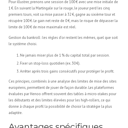
Pour illustrer, prenons une session de 100 € avec une mise initiale de
1 €. En suivant la Martingale sur le rouge, le joueur perd les cinq
premiers tours, voit sa mise passer à 32 €, gagne au sixième tour et
récupère 100 €. Le gain net reste de 0 €, mais le risque de dépasser la
limite de 100 € de mise maximale est réel.
Gestion du bankroll : les règles d’or restent les mêmes, quel que soit
le système choisi.
Ne jamais miser plus de 1 % du capital total par session.
Fixer un stop‑loss quotidien (ex. 30 €).
Arrêter après trois gains consécutifs pour protéger le profit.
Ces principes, combinés à une analyse des limites de mise des sites
européens, permettent de jouer de façon durable. Les plateformes
évaluées par Henoo offrent souvent des tables à micro‑stakes pour
les débutants et des limites élevées pour les high‑rollers, ce qui
donne à chaque profil la possibilité de choisir la stratégie la plus
adaptée.
Avantages spécifiques