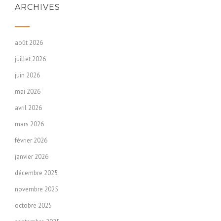
ARCHIVES
août 2026
juillet 2026
juin 2026
mai 2026
avril 2026
mars 2026
février 2026
janvier 2026
décembre 2025
novembre 2025
octobre 2025