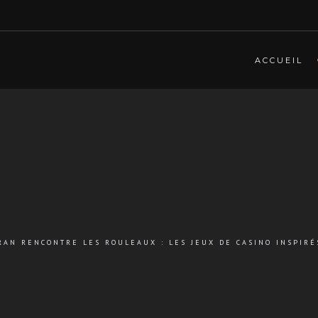
ACCUEIL
RAN RENCONTRE LES ROULEAUX : LES JEUX DE CASINO INSPIRÉ