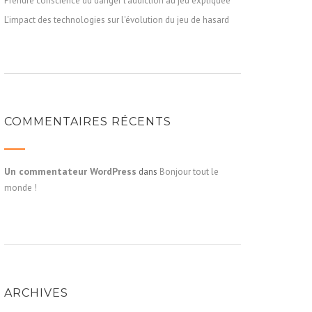
Prendre conscience du danger l'addiction au jeu expliquée
L'impact des technologies sur l'évolution du jeu de hasard
COMMENTAIRES RÉCENTS
Un commentateur WordPress
dans
Bonjour tout le
monde !
ARCHIVES