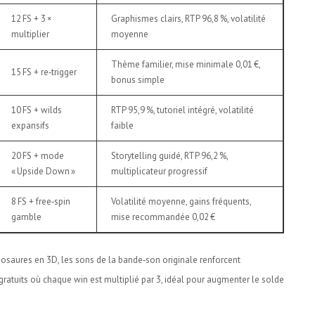
12 FS + 3 ×
Graphismes clairs, RTP 96,8 %, volatilité
multiplier
moyenne
Thème familier, mise minimale 0,01 €,
15 FS + re‑trigger
bonus simple
10 FS + wilds
RTP 95,9 %, tutoriel intégré, volatilité
expansifs
faible
20 FS + mode
Storytelling guidé, RTP 96,2 %,
« Upside Down »
multiplicateur progressif
8 FS + free‑spin
Volatilité moyenne, gains fréquents,
gamble
mise recommandée 0,02 €
nosaures en 3D, les sons de la bande‑son originale renforcent
ratuits où chaque win est multiplié par 3, idéal pour augmenter le solde