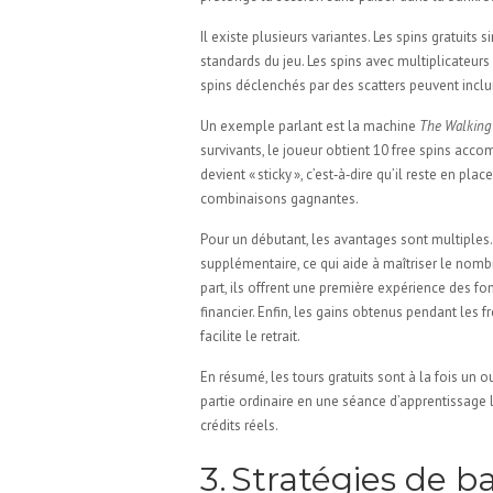
Il existe plusieurs variantes. Les spins gratuits 
standards du jeu. Les spins avec multiplicateurs a
spins déclenchés par des scatters peuvent inclur
Un exemple parlant est la machine
The Walking
survivants, le joueur obtient 10 free spins acco
devient « sticky », c’est‑à‑dire qu’il reste en 
combinaisons gagnantes.
Pour un débutant, les avantages sont multiples.
supplémentaire, ce qui aide à maîtriser le nomb
part, ils offrent une première expérience des fon
financier. Enfin, les gains obtenus pendant les
facilite le retrait.
En résumé, les tours gratuits sont à la fois un o
partie ordinaire en une séance d’apprentissage
crédits réels.
3. Stratégies de b