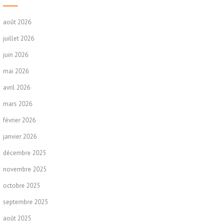
août 2026
juillet 2026
juin 2026
mai 2026
avril 2026
mars 2026
février 2026
janvier 2026
décembre 2025
novembre 2025
octobre 2025
septembre 2025
août 2025