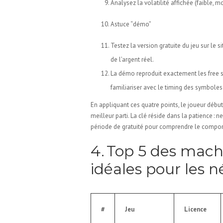
Analysez la volatilité affichée (faible, 
Astuce “démo”
Testez la version gratuite du jeu sur le
de l’argent réel.
La démo reproduit exactement les free spi
familiariser avec le timing des symboles
En appliquant ces quatre points, le joueur début
meilleur parti. La clé réside dans la patience : 
période de gratuité pour comprendre le comport
4. Top 5 des mach
idéales pour les 
#
Jeu
Licence