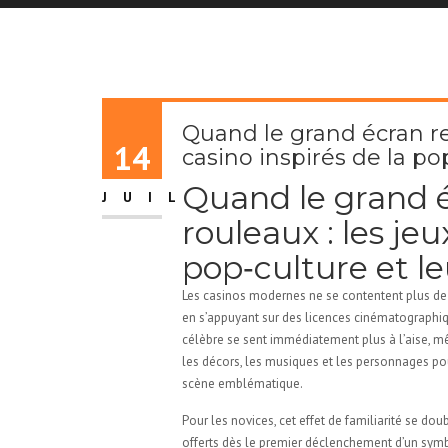
Quand le grand écran re
14
casino inspirés de la po
Quand le grand é
JUIL
rouleaux : les jeu
pop‑culture et le
Les casinos modernes ne se contentent plus de pr
en s’appuyant sur des licences cinématographiqu
célèbre se sent immédiatement plus à l’aise, m
les décors, les musiques et les personnages p
scène emblématique.
Pour les novices, cet effet de familiarité se dou
offerts dès le premier déclenchement d’un symb