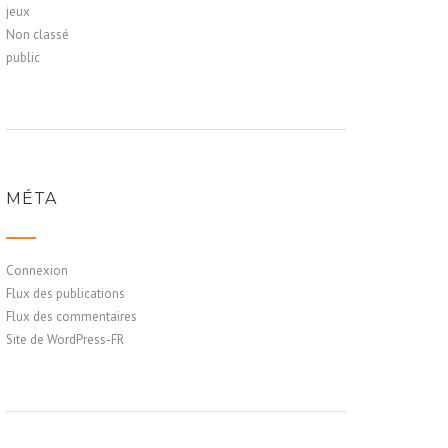
jeux
Non classé
public
MÉTA
Connexion
Flux des publications
Flux des commentaires
Site de WordPress-FR