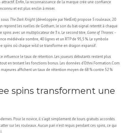
s attractif. Enfin, la reconnaissance de la marque crée une confiance
nconnu et est plus enclin à miser.
à sous
The Dark Knight
(développée par NetEnt) propose 5 rouleaux, 20
gn reprend les ruelles de Gotham, le son du bat‑signal retentit à chaque
e spins avec un multiplicateur de 3 x. Le second titre,
Game of Thrones –
ance médiévale sombre, 40 lignes et un RTP de 95,5 %. Le symbole
free spins où chaque wild se transforme en dragon expansif.
 influence le taux de rétention. Les joueurs débutants restent plus
r tout en testant les fonctions bonus. Les données d’Ethni Formation.Com
s majeures affichent un taux de rétention moyen de 68 % contre 52 %
ee spins transforment une
dernes. Pour le novice, il s’agit simplement de tours gratuits accordés
atter sur les rouleaux. Aucun pari n’est requis pendant ces spins, ce qui
l.