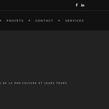
PROJETS
CONTACT
SERVICES
S DE LA POP‑CULTURE ET LEURS TOURS