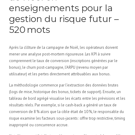
enseignements pour la
gestion du risque futur –
520 mots
Après la clôture de la campagne de Noël, les opérateurs doivent
mener une analyse post‑mortem rigoureuse. Les KPI à suivre
comprennent le taux de conversion (inscriptions générées par le
bonus), le churn post‑campagne, l’ARPU (revenu moyen par
utilisateur) et les pertes directement attribuables aux bonus.
La méthodologie commence par l’extraction des données brutes
(logs de mise, historique des bonus, tickets de support). Ensuite, un
tableau de bord agrégé visualise les écarts entre les prévisions et les
résultats réels. Par exemple, si le cash‑back a généré un taux de
conversion de 8 % alors que la cible était de 10 %, le responsable du
risque examine les facteurs sous‑jacents : offre trop restrictive, timing
inapproprié ou concurrence accrue.