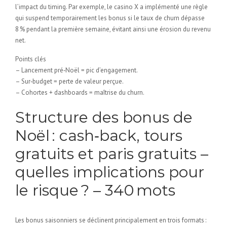
l’impact du timing. Par exemple, le casino X a implémenté une règle
qui suspend temporairement les bonus si le taux de churn dépasse
8 % pendant la première semaine, évitant ainsi une érosion du revenu
net.
Points clés
– Lancement pré‑Noël = pic d’engagement.
– Sur‑budget = perte de valeur perçue.
– Cohortes + dashboards = maîtrise du churn.
Structure des bonus de
Noël : cash‑back, tours
gratuits et paris gratuits –
quelles implications pour
le risque ? – 340 mots
Les bonus saisonniers se déclinent principalement en trois formats :