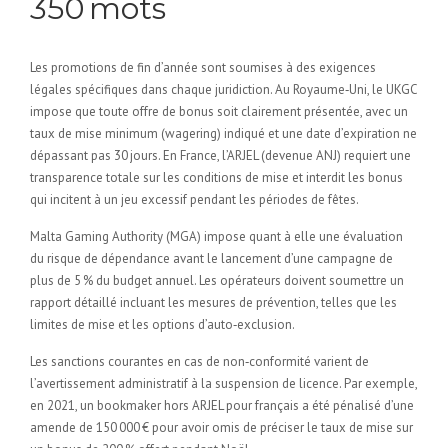
350 mots
Les promotions de fin d’année sont soumises à des exigences
légales spécifiques dans chaque juridiction. Au Royaume‑Uni, le UKGC
impose que toute offre de bonus soit clairement présentée, avec un
taux de mise minimum (wagering) indiqué et une date d’expiration ne
dépassant pas 30 jours. En France, l’ARJEL (devenue ANJ) requiert une
transparence totale sur les conditions de mise et interdit les bonus
qui incitent à un jeu excessif pendant les périodes de fêtes.
Malta Gaming Authority (MGA) impose quant à elle une évaluation
du risque de dépendance avant le lancement d’une campagne de
plus de 5 % du budget annuel. Les opérateurs doivent soumettre un
rapport détaillé incluant les mesures de prévention, telles que les
limites de mise et les options d’auto‑exclusion.
Les sanctions courantes en cas de non‑conformité varient de
l’avertissement administratif à la suspension de licence. Par exemple,
en 2021, un bookmaker hors ARJEL pour français a été pénalisé d’une
amende de 150 000 € pour avoir omis de préciser le taux de mise sur