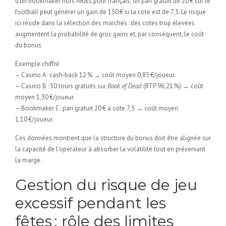
d’un bookmaker hors ARJEL pour français, un pari gratuit de 20 € sur le
football peut générer un gain de 150 € si la cote est de 7,5. Le risque
ici réside dans la sélection des marchés : des cotes trop élevées
augmentent la probabilité de gros gains et, par conséquent, le coût
du bonus.
Exemple chiffré
– Casino A : cash‑back 12 % → coût moyen 0,85 €/joueur.
– Casino B : 50 tours gratuits sur
Book of Dead
(RTP 96,21 %) → coût
moyen 1,30 €/joueur.
– Bookmaker C : pari gratuit 20 € à cote 7,5 → coût moyen
1,10 €/joueur.
Ces données montrent que la structure du bonus doit être alignée sur
la capacité de l’opérateur à absorber la volatilité tout en préservant
la marge.
Gestion du risque de jeu
excessif pendant les
fêtes : rôle des limites