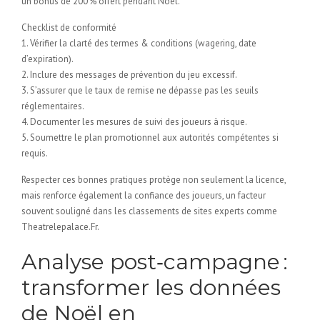
un bonus de 200 % offert pendant Noël.
Checklist de conformité
1. Vérifier la clarté des termes & conditions (wagering, date
d’expiration).
2. Inclure des messages de prévention du jeu excessif.
3. S’assurer que le taux de remise ne dépasse pas les seuils
réglementaires.
4. Documenter les mesures de suivi des joueurs à risque.
5. Soumettre le plan promotionnel aux autorités compétentes si
requis.
Respecter ces bonnes pratiques protège non seulement la licence,
mais renforce également la confiance des joueurs, un facteur
souvent souligné dans les classements de sites experts comme
Theatrelepalace.Fr.
Analyse post‑campagne :
transformer les données
de Noël en