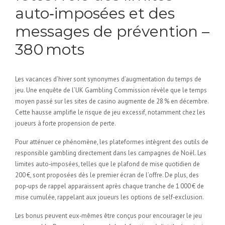
auto‑imposées et des
messages de prévention –
380 mots
Les vacances d’hiver sont synonymes d’augmentation du temps de
jeu. Une enquête de l’UK Gambling Commission révèle que le temps
moyen passé sur les sites de casino augmente de 28 % en décembre.
Cette hausse amplifie le risque de jeu excessif, notamment chez les
joueurs à forte propension de perte.
Pour atténuer ce phénomène, les plateformes intègrent des outils de
responsible gambling directement dans les campagnes de Noël. Les
limites auto‑imposées, telles que le plafond de mise quotidien de
200 €, sont proposées dès le premier écran de l’offre. De plus, des
pop‑ups de rappel apparaissent après chaque tranche de 1 000 € de
mise cumulée, rappelant aux joueurs les options de self‑exclusion.
Les bonus peuvent eux‑mêmes être conçus pour encourager le jeu