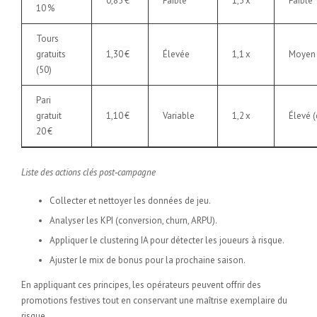
0,85 €
Faible
1,3 x
Faible
10 %
Tours
gratuits
1,30 €
Élevée
1,1 x
Moyen
(50)
Pari
gratuit
1,10 €
Variable
1,2 x
Élevé (
20 €
Liste des actions clés post‑campagne
Collecter et nettoyer les données de jeu.
Analyser les KPI (conversion, churn, ARPU).
Appliquer le clustering IA pour détecter les joueurs à risque.
Ajuster le mix de bonus pour la prochaine saison.
En appliquant ces principes, les opérateurs peuvent offrir des
promotions festives tout en conservant une maîtrise exemplaire du
risque.