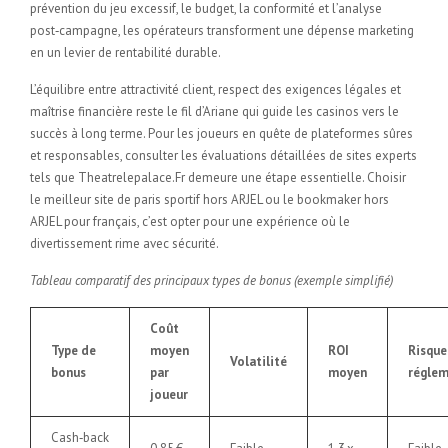
prévention du jeu excessif, le budget, la conformité et l’analyse
post‑campagne, les opérateurs transforment une dépense marketing
en un levier de rentabilité durable.
L’équilibre entre attractivité client, respect des exigences légales et
maîtrise financière reste le fil d’Ariane qui guide les casinos vers le
succès à long terme. Pour les joueurs en quête de plateformes sûres
et responsables, consulter les évaluations détaillées de sites experts
tels que Theatrelepalace.Fr demeure une étape essentielle. Choisir
le meilleur site de paris sportif hors ARJEL ou le bookmaker hors
ARJEL pour français, c’est opter pour une expérience où le
divertissement rime avec sécurité.
Tableau comparatif des principaux types de bonus (exemple simplifié)
Coût
Type de
moyen
ROI
Risque
Volatilité
bonus
par
moyen
réglem
joueur
Cash‑back