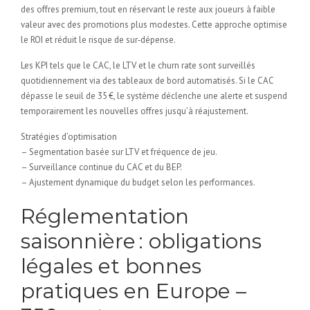
des offres premium, tout en réservant le reste aux joueurs à faible
valeur avec des promotions plus modestes. Cette approche optimise
le ROI et réduit le risque de sur‑dépense.
Les KPI tels que le CAC, le LTV et le churn rate sont surveillés
quotidiennement via des tableaux de bord automatisés. Si le CAC
dépasse le seuil de 35 €, le système déclenche une alerte et suspend
temporairement les nouvelles offres jusqu’à réajustement.
Stratégies d’optimisation
– Segmentation basée sur LTV et fréquence de jeu.
– Surveillance continue du CAC et du BEP.
– Ajustement dynamique du budget selon les performances.
Réglementation
saisonnière : obligations
légales et bonnes
pratiques en Europe –