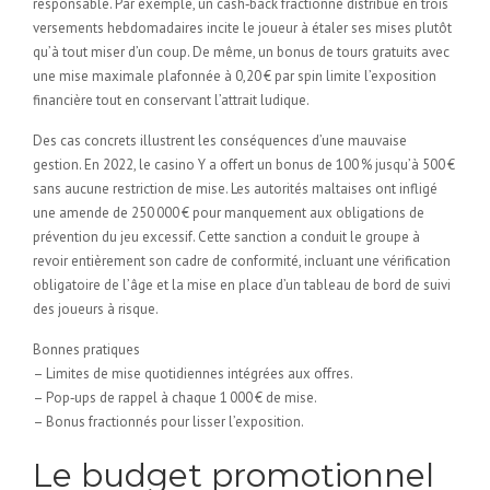
responsable. Par exemple, un cash‑back fractionné distribué en trois
versements hebdomadaires incite le joueur à étaler ses mises plutôt
qu’à tout miser d’un coup. De même, un bonus de tours gratuits avec
une mise maximale plafonnée à 0,20 € par spin limite l’exposition
financière tout en conservant l’attrait ludique.
Des cas concrets illustrent les conséquences d’une mauvaise
gestion. En 2022, le casino Y a offert un bonus de 100 % jusqu’à 500 €
sans aucune restriction de mise. Les autorités maltaises ont infligé
une amende de 250 000 € pour manquement aux obligations de
prévention du jeu excessif. Cette sanction a conduit le groupe à
revoir entièrement son cadre de conformité, incluant une vérification
obligatoire de l’âge et la mise en place d’un tableau de bord de suivi
des joueurs à risque.
Bonnes pratiques
– Limites de mise quotidiennes intégrées aux offres.
– Pop‑ups de rappel à chaque 1 000 € de mise.
– Bonus fractionnés pour lisser l’exposition.
Le budget promotionnel