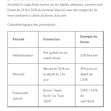
récurrent. Il s’agit d’une remise sur les dépôts ultérieurs, souvent sous
forme de 25 % à 50 % du montant déposé, avec des exigences de
mise similaires à celles du bonus d’accueil.
Calendrier typique des promotions :
Exemple de
Période
Promotion
bonus
Pari gratuit sur un
Hebdomadaire
10 € free‑bet
match phare
Reload de 30 % sur
45 € pour un
Mensuel
le dépôt du 15e
dépôt de
jour
150 €
Bonus “Super
100 € + 10 %
Événement
Bowl” ou “Euro
de
spécial
2024”
cash‑back