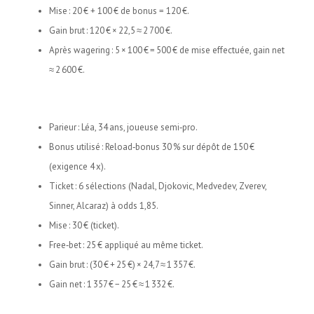
Mise : 20 € + 100 € de bonus = 120 €.
Gain brut : 120 € × 22,5 ≈ 2 700 €.
Après wagering : 5 × 100 € = 500 € de mise effectuée, gain net
≈ 2 600 €.
Success‑story 2 – Tennis ATP
Parieur : Léa, 34 ans, joueuse semi‑pro.
Bonus utilisé : Reload‑bonus 30 % sur dépôt de 150 €
(exigence 4 x).
Ticket : 6 sélections (Nadal, Djokovic, Medvedev, Zverev,
Sinner, Alcaraz) à odds 1,85.
Mise : 30 € (ticket).
Free‑bet : 25 € appliqué au même ticket.
Gain brut : (30 € + 25 €) × 24,7 ≈ 1 357 €.
Gain net : 1 357 € − 25 € ≈ 1 332 €.