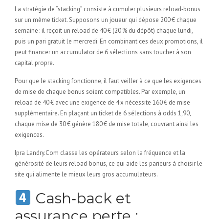
La stratégie de “stacking” consiste à cumuler plusieurs reload‑bonus
sur un même ticket. Supposons un joueur qui dépose 200 € chaque
semaine : il reçoit un reload de 40 € (20 % du dépôt) chaque lundi,
puis un pari gratuit le mercredi. En combinant ces deux promotions, il
peut financer un accumulator de 6 sélections sans toucher à son
capital propre.
Pour que le stacking fonctionne, il faut veiller à ce que les exigences
de mise de chaque bonus soient compatibles. Par exemple, un
reload de 40 € avec une exigence de 4 x nécessite 160 € de mise
supplémentaire. En plaçant un ticket de 6 sélections à odds 1,90,
chaque mise de 30 € génère 180 € de mise totale, couvrant ainsi les
exigences.
Ipra Landry.Com classe les opérateurs selon la fréquence et la
générosité de leurs reload‑bonus, ce qui aide les parieurs à choisir le
site qui alimente le mieux leurs gros accumulateurs.
Cash‑back et
assurance perte :