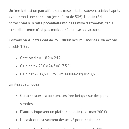
Un free‑bet est un pari offert sans mise initiale, souvent attribué après
avoir rempli une condition (ex. : dépôt de 50 €). Le gain réel
correspond à la mise potentielle moins la mise du free‑bet, car la
mise elle‑même n’est pas remboursée en cas de victoire.
Conversion d’un free‑bet de 25 € sur un accumulator de 6 sélections
à odds 1,85 :
Cote totale ≈ 1,85⁶ ≈ 24,7.
Gain brut = 25 € × 24,7 ≈ 617,5 €.
Gain net = 617,5 € − 25 € (mise free‑bet) ≈ 592,5 €.
Limites spécifiques :
Certains sites n’acceptent les free‑bet que sur des paris
simples.
D’autres imposent un plafond de gain (ex. : max 200 €).
Le cash‑out est souvent désactivé pour les free‑bet.