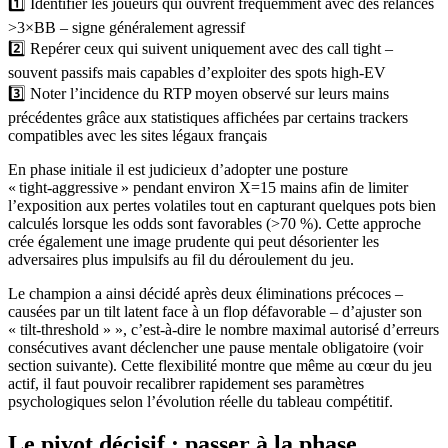
1️⃣ Identifier les joueurs qui ouvrent fréquemment avec des relances
>3×BB – signe généralement agressif
2️⃣ Repérer ceux qui suivent uniquement avec des call tight –
souvent passifs mais capables d’exploiter des spots high‑EV
3️⃣ Noter l’incidence du RTP moyen observé sur leurs mains
précédentes grâce aux statistiques affichées par certains trackers
compatibles avec les sites légaux français
En phase initiale il est judicieux d’adopter une posture
« tight‑aggressive » pendant environ X=15 mains afin de limiter
l’exposition aux pertes volatiles tout en capturant quelques pots bien
calculés lorsque les odds sont favorables (>70 %). Cette approche
crée également une image prudente qui peut désorienter les
adversaires plus impulsifs au fil du déroulement du jeu.
Le champion a ainsi décidé après deux éliminations précoces –
causées par un tilt latent face à un flop défavorable – d’ajuster son
« tilt‑threshold » », c’est-à-dire le nombre maximal autorisé d’erreurs
consécutives avant déclencher une pause mentale obligatoire (voir
section suivante). Cette flexibilité montre que même au cœur du jeu
actif, il faut pouvoir recalibrer rapidement ses paramètres
psychologiques selon l’évolution réelle du tableau compétitif.
Le pivot décisif : passer à la phase