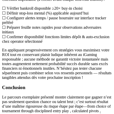
☐ Vérifier bankroll disponible ≥20× buy-in choisi
☐ Définir stop-loss mental (%) applicable aujourd’hui
☐ Configurer alertes temps / pause hourraire sur interface tracker
préféré
☐ Préparer feuille notes rapides pour observations adversaires
initiaux
☐ Confirmer disponibilité fonctions limites dépôt & auto-exclusion
chez operator sélectionné
En appliquant progressivement ces stratégies vous maximisez votre
ROI tout en conservant plaisir ludique inhérent au iGaming
responsable ; aucune méthode ne garantit victoire instantanée mais
toutes augmentent nettement probabilité succès durable sans excès
financiers ni émotionnels inutiles. N’hésitez pas tester chacune
séparément puis combiner selon vos ressentis personnels — résultats
tangibles attendus dès votre prochaine inscription !
Conclusion
Le parcours exemplaire présenté montre clairement que gagner n’est
pas seulement question chance ou talent brut ; c’est surtout résultat
d’une maîtrise rigoureuse du risque étape par étape—from choice of
tournament through disciplined entry play , calculated pivots ,