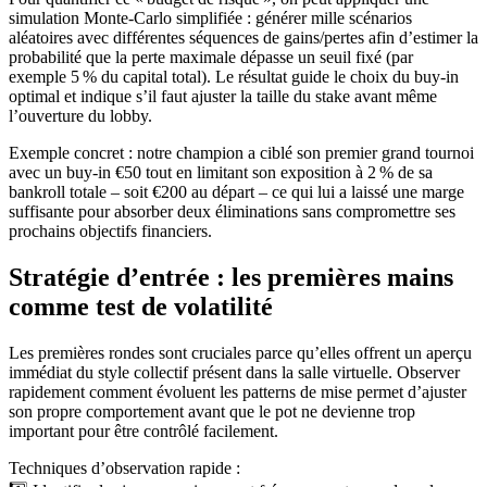
simulation Monte‑Carlo simplifiée : générer mille scénarios
aléatoires avec différentes séquences de gains/pertes afin d’estimer la
probabilité que la perte maximale dépasse un seuil fixé (par
exemple 5 % du capital total). Le résultat guide le choix du buy‑in
optimal et indique s’il faut ajuster la taille du stake avant même
l’ouverture du lobby.
Exemple concret : notre champion a ciblé son premier grand tournoi
avec un buy‑in €50 tout en limitant son exposition à 2 % de sa
bankroll totale – soit €200 au départ – ce qui lui a laissé une marge
suffisante pour absorber deux éliminations sans compromettre ses
prochains objectifs financiers.
Stratégie d’entrée : les premières mains
comme test de volatilité
Les premières rondes sont cruciales parce qu’elles offrent un aperçu
immédiat du style collectif présent dans la salle virtuelle. Observer
rapidement comment évoluent les patterns de mise permet d’ajuster
son propre comportement avant que le pot ne devienne trop
important pour être contrôlé facilement.
Techniques d’observation rapide :