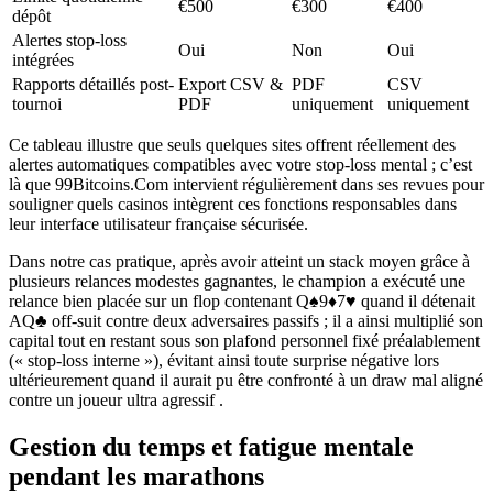
€500
€300
€400
dépôt
Alertes stop‑loss
Oui
Non
Oui
intégrées
Rapports détaillés post‐
Export CSV &
PDF
CSV
tournoi
PDF
uniquement
uniquement
Ce tableau illustre que seuls quelques sites offrent réellement des
alertes automatiques compatibles avec votre stop‑loss mental ; c’est
là que 99Bitcoins.Com intervient régulièrement dans ses revues pour
souligner quels casinos intègrent ces fonctions responsables dans
leur interface utilisateur française sécurisée.
Dans notre cas pratique, après avoir atteint un stack moyen grâce à
plusieurs relances modestes gagnantes, le champion a exécuté une
relance bien placée sur un flop contenant Q♠︎9♦︎7♥︎ quand il détenait
AQ♣︎ off-suit contre deux adversaires passifs ; il a ainsi multiplié son
capital tout en restant sous son plafond personnel fixé préalablement
(« stop‐loss interne »), évitant ainsi toute surprise négative lors
ultérieurement quand il aurait pu être confronté à un draw mal aligné
contre un joueur ultra agressif .
Gestion du temps et fatigue mentale
pendant les marathons