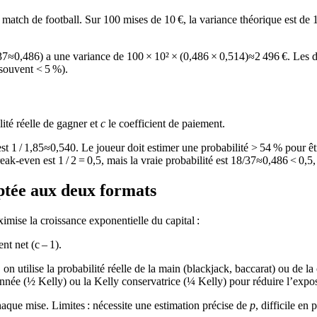
 match de football. Sur 100 mises de 10 €, la variance théorique est de 
8/37≈0,486) a une variance de 100 × 10² × (0,486 × 0,514)≈2 496 €. Les 
(souvent < 5 %).
lité réelle de gagner et
c
le coefficient de paiement.
est 1 / 1,85≈0,540. Le joueur doit estimer une probabilité > 54 % pour êt
reak‑even est 1 / 2 = 0,5, mais la vraie probabilité est 18/37≈0,486 < 0
ptée aux deux formats
mise la croissance exponentielle du capital :
ent net (c – 1).
n utilise la probabilité réelle de la main (blackjack, baccarat) ou de la
ionnée (½ Kelly) ou la Kelly conservatrice (¼ Kelly) pour réduire l’expos
aque mise. Limites : nécessite une estimation précise de
p
, difficile en