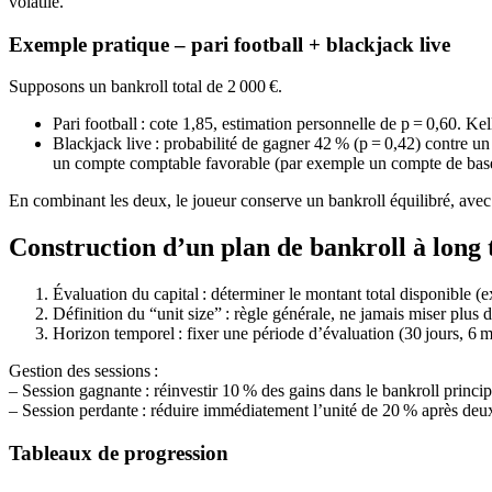
volatile.
Exemple pratique – pari football + blackjack live
Supposons un bankroll total de 2 000 €.
Pari football : cote 1,85, estimation personnelle de p = 0,60. 
Blackjack live : probabilité de gagner 42 % (p = 0,42) contre u
un compte comptable favorable (par exemple un compte de base
En combinant les deux, le joueur conserve un bankroll équilibré, avec 
Construction d’un plan de bankroll à long
Évaluation du capital : déterminer le montant total disponible (e
Définition du “unit size” : règle générale, ne jamais miser plus 
Horizon temporel : fixer une période d’évaluation (30 jours, 6 m
Gestion des sessions :
– Session gagnante : réinvestir 10 % des gains dans le bankroll princip
– Session perdante : réduire immédiatement l’unité de 20 % après deux
Tableaux de progression