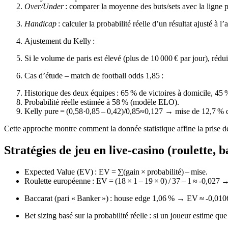
Over/Under
: comparer la moyenne des buts/sets avec la ligne 
Handicap
: calculer la probabilité réelle d’un résultat ajusté à 
Ajustement du Kelly :
Si le volume de paris est élevé (plus de 10 000 € par jour), rédui
Cas d’étude – match de football odds 1,85 :
Historique des deux équipes : 65 % de victoires à domicile, 45 %
Probabilité réelle estimée à 58 % (modèle ELO).
Kelly pure = (0,58·0,85 – 0,42)/0,85≈0,127 → mise de 12,7 % du
Cette approche montre comment la donnée statistique affine la prise d
Stratégies de jeu en live‑casino (roulette, 
Expected Value (EV) : EV = ∑(gain × probabilité) – mise.
Roulette européenne : EV = (18 × 1 – 19 × 0) / 37 – 1 ≈ ‑0,027
Baccarat (pari « Banker ») : house edge 1,06 % → EV ≈ ‑0,010
Bet sizing basé sur la probabilité réelle : si un joueur estime q