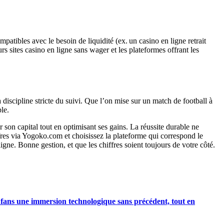
mpatibles avec le besoin de liquidité (ex. un casino en ligne retrait
s sites casino en ligne sans wager et les plateformes offrant les
a discipline stricte du suivi. Que l’on mise sur un match de football à
le.
r son capital tout en optimisant ses gains. La réussite durable ne
fres via Yogoko.com et choisissez la plateforme qui correspond le
igne. Bonne gestion, et que les chiffres soient toujours de votre côté.
ux fans une immersion technologique sans précédent, tout en