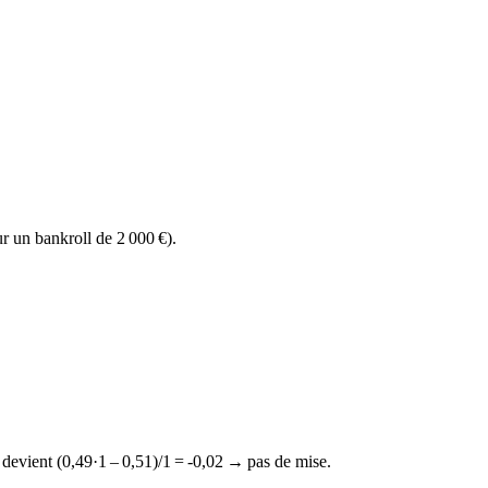
r un bankroll de 2 000 €).
y devient (0,49·1 – 0,51)/1 = ‑0,02 → pas de mise.