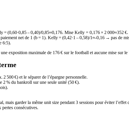
Kelly = (0,60·0,85 – 0,40)/0,85≈0,176. Mise Kelly = 0,176 × 2 000≈352 €.
n paiement net de 1 (b = 1). Kelly = (0,42·1 – 0,58)/1≈‑0,16 → pas de mi
 6:5).
une exposition maximale de 176 € sur le football et aucune mise sur le 
 terme
x. 2 500 €) et le séparer de l’épargne personnelle.
de 2 % du bankroll sur une seule unité (50 €).
ois).
al, mais garder la même unit size pendant 3 sessions pour éviter l’effet 
 pertes consécutives.