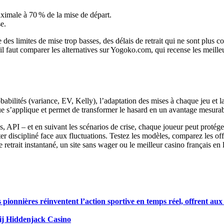
aximale à 70 % de la mise de départ.
e.
 des limites de mise trop basses, des délais de retrait qui ne sont plus co
il faut comparer les alternatives sur Yogoko.com, qui recense les meilleur
robabilités (variance, EV, Kelly), l’adaptation des mises à chaque jeu et l
e s’applique et permet de transformer le hasard en un avantage mesurab
s, API – et en suivant les scénarios de crise, chaque joueur peut protége
er discipliné face aux fluctuations. Testez les modèles, comparez les of
retrait instantané, un site sans wager ou le meilleur casino français en l
 pionnières réinventent l’action sportive en temps réel, offrent a
ij Hiddenjack Casino