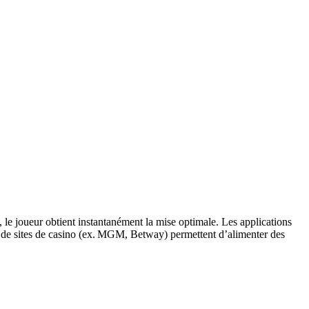
y, le joueur obtient instantanément la mise optimale. Les applications
 de sites de casino (ex. MGM, Betway) permettent d’alimenter des