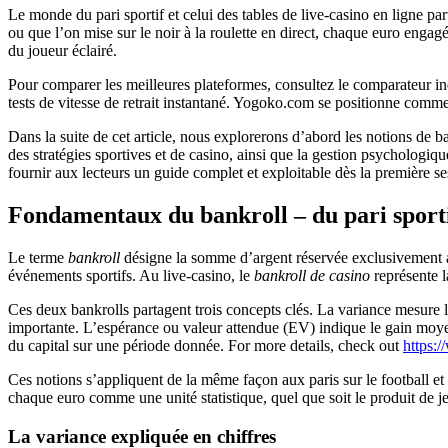
Le monde du pari sportif et celui des tables de live‑casino en ligne pa
ou que l’on mise sur le noir à la roulette en direct, chaque euro enga
du joueur éclairé.
Pour comparer les meilleures plateformes, consultez le comparateur in
tests de vitesse de retrait instantané. Yogoko.com se positionne comme
Dans la suite de cet article, nous explorerons d’abord les notions de 
des stratégies sportives et de casino, ainsi que la gestion psychologique
fournir aux lecteurs un guide complet et exploitable dès la première se
Fondamentaux du bankroll – du pari sporti
Le terme
bankroll
désigne la somme d’argent réservée exclusivement au
événements sportifs. Au live‑casino, le
bankroll de casino
représente la
Ces deux bankrolls partagent trois concepts clés. La variance mesure la
importante. L’espérance ou valeur attendue (EV) indique le gain moy
du capital sur une période donnée. For more details, check out
https:
Ces notions s’appliquent de la même façon aux paris sur le football et 
chaque euro comme une unité statistique, quel que soit le produit de j
La variance expliquée en chiffres