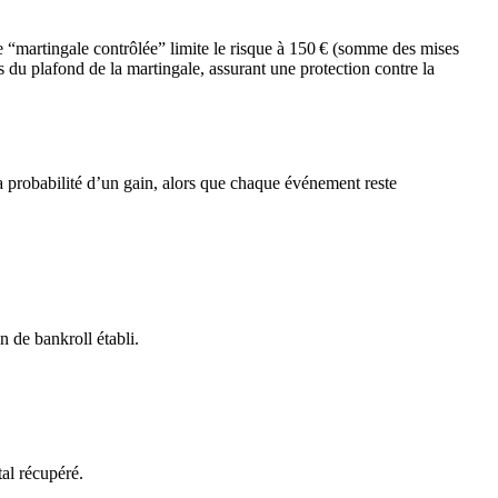
te “martingale contrôlée” limite le risque à 150 € (somme des mises
 du plafond de la martingale, assurant une protection contre la
a probabilité d’un gain, alors que chaque événement reste
n de bankroll établi.
tal récupéré.