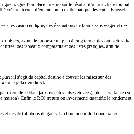
c rigueur. Que l’on place un euro sur le résultat d’un match de football
lité crée un terrain d’entente où la mathématique devient la boussole
es sites casino en ligne, des évaluations de bonus sans wager et des
s.
x univers, avant de proposer un plan à long terme, des outils de suivi,
chiffrés, des tableaux comparatifs et des listes pratiques, afin de
e pari
: il s’agit du capital destiné à couvrir les mises sur des
ing ou le poker en direct.
(par exemple le blackjack avec des mises élevées), plus la variance est
a maison). Enfin le ROI (return on investment) quantifie le rendement
es et des distributions de gains. Un bon joueur doit donc traiter