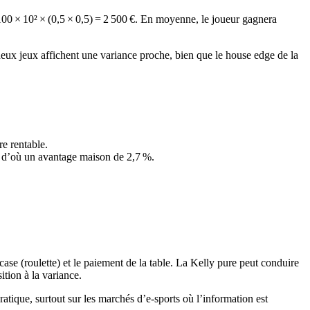
100 × 10² × (0,5 × 0,5) = 2 500 €. En moyenne, le joueur gagnera
deux jeux affichent une variance proche, bien que le house edge de la
re rentable.
,5, d’où un avantage maison de 2,7 %.
 case (roulette) et le paiement de la table. La Kelly pure peut conduire
ition à la variance.
 pratique, surtout sur les marchés d’e‑sports où l’information est