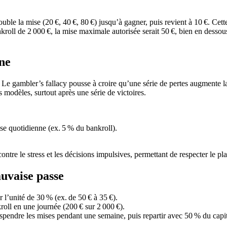
ouble la mise (20 €, 40 €, 80 €) jusqu’à gagner, puis revient à 10 €. Cet
roll de 2 000 €, la mise maximale autorisée serait 50 €, bien en dessous
ine
 Le gambler’s fallacy pousse à croire qu’une série de pertes augmente l
 modèles, surtout après une série de victoires.
ise quotidienne (ex. 5 % du bankroll).
ntre le stress et les décisions impulsives, permettant de respecter le pla
auvaise passe
r l’unité de 30 % (ex. de 50 € à 35 €).
roll en une journée (200 € sur 2 000 €).
suspendre les mises pendant une semaine, puis repartir avec 50 % du capi