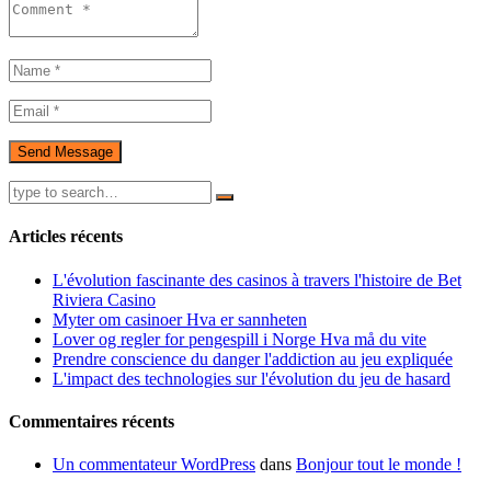
Articles récents
L'évolution fascinante des casinos à travers l'histoire de Bet
Riviera Casino
Myter om casinoer Hva er sannheten
Lover og regler for pengespill i Norge Hva må du vite
Prendre conscience du danger l'addiction au jeu expliquée
L'impact des technologies sur l'évolution du jeu de hasard
Commentaires récents
Un commentateur WordPress
dans
Bonjour tout le monde !