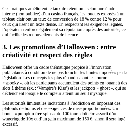
Ces pratiques améliorent le taux de rétention : selon une étude
interne (non publiée) d’un casino français, les joueurs exposés à un
tableau clair ont un taux de conversion de 18 % contre 12 % pour
ceux qui lisent un texte dense. En respectant les exigences légales,
l’opérateur renforce également sa réputation auprès des autorités, ce
qui facilite les renouvellements de licence.
3. Les promotions d’Halloween : entre
créativité et respect des règles
Halloween offre un cadre thématique propice à l’innovation
publicitaire, à condition de ne pas franchir les limites imposées par la
législation. Les concepts les plus répandus sont les tournois
« spooky », où les participants accumulent des points en jouant à des
slots à thème (ex. : ‘Vampire’s Kiss’) et les jackpots « ghost », qui se
déclenchent lorsque le compteur atteint un seuil mystique.
Les autorités limitent les incitations à l’addiction en imposant des
plafonds de bonus et des exigences de mise proportionnées. Un
bonus « pumpkin free spins » de 100 tours doit être assorti d’un
wagering de 10x et d’un gain maximum de 150 €, sinon il sera jugé
excessif.