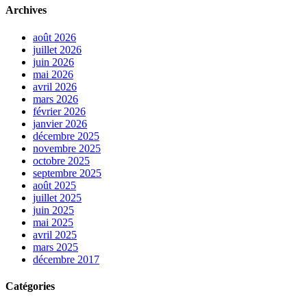
Archives
août 2026
juillet 2026
juin 2026
mai 2026
avril 2026
mars 2026
février 2026
janvier 2026
décembre 2025
novembre 2025
octobre 2025
septembre 2025
août 2025
juillet 2025
juin 2025
mai 2025
avril 2025
mars 2025
décembre 2017
Catégories