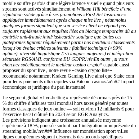
mobile souffre parfois d’une légère latence visuelle quand plusieurs
streams sont activés simultanément.\n
William Hill
bénéficie d’une
réputation solide grâce à ses promotions «​First Bet Insurance​»
appliquées immédiatement après chaque mise live ; néanmoins
quelques forums signalent que son service client ne répond pas
toujours rapidement aux requêtes liées au blocage temporaire dû au
contrôle anti‑fraude.\n\nFlashcardFr souligne que toutes ces
plateformes figurent régulièrement parmi nos meilleurs classements
lorsqu’on évalue critères suivants : fiabilité technique (>99 %
uptime), diversité linguistique (>5 langues majeures) et intégration
sécurisée RGS/AML conforme EU GDPR.\n\nEn outre , si vous
cherchez spécifiquement
le meilleur casino crypto
* capable aussi
proposer du sport live , notre revue «casino crypto liste»
recommande notamment Kraken Gaming Live ainsi que Stake.com
pour leurs paiements ultra rapides via Bitcoin casinos.\n\n## Impact
économique et juridique du pari instantané
Le segment global « live‑betting » représente désormais près de 15
% du chiffre d’affaires total mondial hors taxes généré par toutes
formes classiques de jeux online — soit environ 12 milliards € pour
l’exercice fiscal clôturé fin 2023 selon EGR Analytics.
Les prévisions indiquent une croissance annualisée moyenne
supérieure à 18 %, poussée surtout par l’intégration omniprésente du
streaming mobile.\n\n### Influence sur monétisation sport \nLes
ligues européennes signent désormais des accords spécifiques