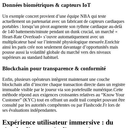
Données biométriques & capteurs IoT
Un exemple concret provient d’une équipe NBA qui teste
actuellement un partenariat avec un fabricant de capteurs cardiaques
portables : lorsqu’un pivot augmente son rythme cardiaque au-delà
de 140 battements/minute pendant un dunk crucial, un marché «​
Heart‑Rate Overload​» s’ouvre automatiquement avec un
multiplicateur basé sur l’intensité physiologique mesurée.Enrichir
ainsi les paris crée non seulement davantage d’opportunités mais
pousse aussi la volatilité globale du marché vers des niveaux
supérieurs au standard habituel.
Blockchain pour transparence & conformité
Enfin, plusieurs opérateurs intègrent maintenant une couche
blockchain afin d’inscrire chaque transaction directe dans un registre
immuable visible par le joueur via son portefeuille numérique.Cette
méthode répond aux exigences croissantes relatives au “Know Your
Customer” (KYC) tout en offrant un audit trail complet pouvant être
consulté par les autorités compétentes ou par Flashcode.Fr lors de
ses évaluations indépendantes.
Expérience utilisateur immersive : du