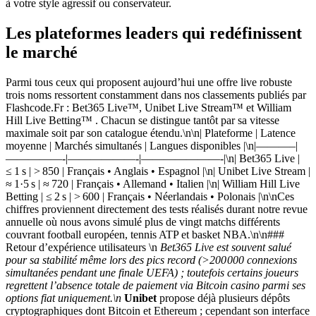
à votre style agressif ou conservateur.
Les plateformes leaders qui redéfinissent
le marché
Parmi tous ceux qui proposent aujourd’hui une offre live robuste
trois noms ressortent constamment dans nos classements publiés par
Flashcode.Fr : Bet365 Live™, Unibet Live Stream™ et William
Hill Live Betting™ . Chacun se distingue tantôt par sa vitesse
maximale soit par son catalogue étendu.\n\n| Plateforme | Latence
moyenne | Marchés simultanés | Langues disponibles |\n|———–|
—————-|——————-|———————-|\n| Bet365 Live |
≤ 1 s | > 850 | Français • Anglais • Espagnol |\n| Unibet Live Stream |
≈ 1·5 s | ≈ 720 | Français • Allemand • Italien |\n| William Hill Live
Betting | ≤ 2 s | > 600 | Français • Néerlandais • Polonais |\n\nCes
chiffres proviennent directement des tests réalisés durant notre revue
annuelle où nous avons simulé plus de vingt matchs différents
couvrant football européen, tennis ATP et basket NBA.\n\n###
Retour d’expérience utilisateurs \n
Bet365 Live
est souvent salué
pour sa stabilité même lors des pics record (>200 000 connexions
simultanées pendant une finale UEFA) ; toutefois certains joueurs
regrettent l’absence totale de paiement via Bitcoin casino parmi ses
options fiat uniquement.\n
Unibet
propose déjà plusieurs dépôts
cryptographiques dont Bitcoin et Ethereum ; cependant son interface