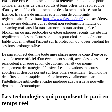
Flashcode.Fr s’est imposé comme la référence francophone pour
comparer les sites de paris sportifs et leurs offres live ; son équipe
d’analystes publie chaque semaine des classements basés sur la
latence, la variété de marchés et le niveau de conformité
réglementaire. En visitant
https://www.flashcode.fr/
vous accéderez
à des revues détaillées qui évaluent non seulement la fluidité du
streaming mais aussi la transparence des transactions grâce à la
blockchain ou aux protocoles cryptographiques récents. Le site cite
régulièrement les meilleures pratiques pour choisir un opérateur
fiable tout en mettant l’accent sur la protection du joueur pendant les
sessions prolongées‑live.
Le pari en direct désigne toute mise placée après le coup d’envoi et
avant le terme officiel d’un événement sportif, avec des cotes qui se
recalculent à chaque action clé : corner, penalty ou même
changement de stratégie défensive. Les innovations majeures
abordées ci‑dessous portent sur trois piliers essentiels – technologie
de diffusion ultra‑rapide, interface immersive alimentée par
l’intelligence artificielle et cadre juridique adapté à cette nouvelle
dynamique économique.
Les technologies qui propulsent le pari en
temps réel