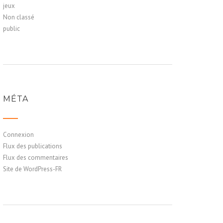
jeux
Non classé
public
MÉTA
Connexion
Flux des publications
Flux des commentaires
Site de WordPress-FR