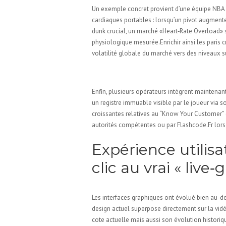
Un exemple concret provient d’une équipe NBA q
cardiaques portables : lorsqu’un pivot augmen
dunk crucial, un marché «​Heart‑Rate Overload​»
physiologique mesurée.Enrichir ainsi les paris
volatilité globale du marché vers des niveaux s
Blockchain pour transp
Enfin, plusieurs opérateurs intègrent maintenan
un registre immuable visible par le joueur via
croissantes relatives au “Know Your Customer” (
autorités compétentes ou par Flashcode.Fr lors
Expérience utilis
clic au vrai « live
Les interfaces graphiques ont évolué bien au-d
design actuel superpose directement sur la vidé
cote actuelle mais aussi son évolution histor