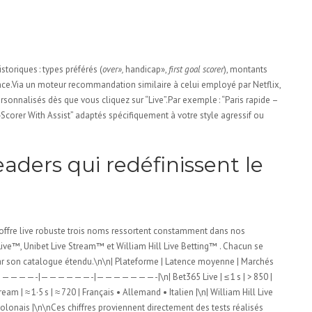
storiques : types préférés (
over»,
handicap»,
first goal scorer
), montants
nce.Via un moteur recommandation similaire à celui employé par Netflix,
sonnalisés dès que vous cliquez sur “Live”.Par exemple : “Paris rapide –
corer With Assist” adaptés spécifiquement à votre style agressif ou
aders qui redéfinissent le
offre live robuste trois noms ressortent constamment dans nos
ive™, Unibet Live Stream™ et William Hill Live Betting™ . Chacun se
par son catalogue étendu.\n\n| Plateforme | Latence moyenne | Marchés
–|—————-|——————-|———————-|\n| Bet365 Live | ≤ 1 s | > 850 |
eam | ≈ 1·5 s | ≈ 720 | Français • Allemand • Italien |\n| William Hill Live
• Polonais |\n\nCes chiffres proviennent directement des tests réalisés