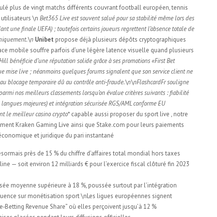
lé plus de vingt matchs différents couvrant football européen, tennis
tilisateurs \n
Bet365 Live
est souvent salué pour sa stabilité même lors des
t une finale UEFA) ; toutefois certains joueurs regrettent l’absence totale de
 uniquement.\n
Unibet
propose déjà plusieurs dépôts cryptographiques
ace mobile souffre parfois d’une légère latence visuelle quand plusieurs
Hill
bénéficie d’une réputation solide grâce à ses promotions «​First Bet
 mise live ; néanmoins quelques forums signalent que son service client ne
 au blocage temporaire dû au contrôle anti‑fraude.\n\nFlashcardFr souligne
armi nos meilleurs classements lorsqu’on évalue critères suivants : fiabilité
>5 langues majeures) et intégration sécurisée RGS/AML conforme EU
ent
le meilleur casino crypto
* capable aussi proposer du sport live , notre
ment Kraken Gaming Live ainsi que Stake.com pour leurs paiements
 économique et juridique du pari instantané
ésormais près de 15 % du chiffre d’affaires total mondial hors taxes
ne — soit environ 12 milliards € pour l’exercice fiscal clôturé fin 2023
isée moyenne supérieure à 18 %, poussée surtout par l’intégration
uence sur monétisation sport \nLes ligues européennes signent
e‑Betting Revenue Share” où elles perçoivent jusqu’à 12 %