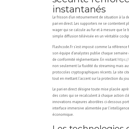
instantanés
Le frisson d’un retournement de situation à la d
pari en direct. Les supporters ne se contentent 
wager qui se calcule au fur et à mesure que le b
simple diffusion télévisée en un véritable cock
Flashcode.Fr s’est imposé comme la référence fra
son équipe d’analystes publie chaque semaine d
de conformité réglementaire. En visitant
https:
non seulement la fluidité du streaming mais aus
protocoles cryptographiques récents. Le site cit
tout en mettant l’accent sur la protection du j
Le pari en direct désigne toute mise placée aprè
des cotes qui se recalculent à chaque action cl
innovations majeures abordées ci‑dessous portent
interface immersive alimentée par l’intelligence
économique.
Les technologies q