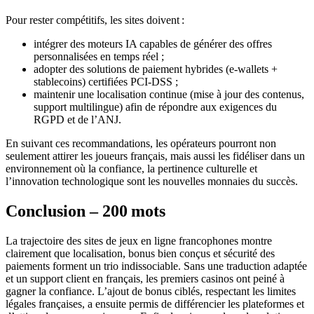
Pour rester compétitifs, les sites doivent :
intégrer des moteurs IA capables de générer des offres
personnalisées en temps réel ;
adopter des solutions de paiement hybrides (e‑wallets +
stablecoins) certifiées PCI‑DSS ;
maintenir une localisation continue (mise à jour des contenus,
support multilingue) afin de répondre aux exigences du
RGPD et de l’ANJ.
En suivant ces recommandations, les opérateurs pourront non
seulement attirer les joueurs français, mais aussi les fidéliser dans un
environnement où la confiance, la pertinence culturelle et
l’innovation technologique sont les nouvelles monnaies du succès.
Conclusion – 200 mots
La trajectoire des sites de jeux en ligne francophones montre
clairement que localisation, bonus bien conçus et sécurité des
paiements forment un trio indissociable. Sans une traduction adaptée
et un support client en français, les premiers casinos ont peiné à
gagner la confiance. L’ajout de bonus ciblés, respectant les limites
légales françaises, a ensuite permis de différencier les plateformes et