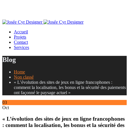
Accueil
Projets
Contact
Services
Blog
Home
Non classé
« L’évolution des sites de jeux en ligne francophones :
comment la localisation, les bonus et la sécurité des paiements
ont façonné le paysage actuel »
03
Oct
« L’évolution des sites de jeux en ligne francophones
: comment la localisation, les bonus et la sécurité des