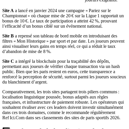
Site A
a lancé en janvier 2024 une campagne « Pariez sur le
Championnat » où chaque mise de 20 € sur la Ligue 1 rapportait un
bonus de 10 €. Le taux de participation a atteint 42 %, prouvant
l’efficacité d’un bonus ciblé sur un événement national.
Site B
a repensé son tableau de bord mobile en introduisant des
filtres « Mon Historique » par sport et par date. Les joueurs peuvent
ainsi visualiser leurs gains en temps réel, ce qui a réduit le taux
d’abandon de mise de 8 %.
Site C
a intégré la blockchain pour la traçabilité des dépôts,
permettant aux joueurs de vérifier chaque transaction via un hash
public. Bien que les paris restent en euros, cette transparence a
renforcé la perception de sécurité, surtout parmi les joueurs soucieux
du blanchiment d’argent.
Comparativement, les trois sites partagent trois piliers communs :
localisation linguistique poussée, bonus adaptés aux règles
françaises, et infrastructure de paiement robuste. Les opérateurs qui
souhaitent rivaliser avec ces leaders doivent investir simultanément
dans ces trois domaines, comme le recommande régulièrement
Ref Ici.Com dans ses classements des sites de paris sportifs 2026.