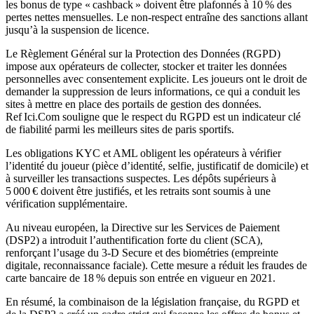
les bonus de type « cashback » doivent être plafonnés à 10 % des
pertes nettes mensuelles. Le non‑respect entraîne des sanctions allant
jusqu’à la suspension de licence.
Le Règlement Général sur la Protection des Données (RGPD)
impose aux opérateurs de collecter, stocker et traiter les données
personnelles avec consentement explicite. Les joueurs ont le droit de
demander la suppression de leurs informations, ce qui a conduit les
sites à mettre en place des portails de gestion des données.
Ref Ici.Com souligne que le respect du RGPD est un indicateur clé
de fiabilité parmi les meilleurs sites de paris sportifs.
Les obligations KYC et AML obligent les opérateurs à vérifier
l’identité du joueur (pièce d’identité, selfie, justificatif de domicile) et
à surveiller les transactions suspectes. Les dépôts supérieurs à
5 000 € doivent être justifiés, et les retraits sont soumis à une
vérification supplémentaire.
Au niveau européen, la Directive sur les Services de Paiement
(DSP2) a introduit l’authentification forte du client (SCA),
renforçant l’usage du 3‑D Secure et des biométries (empreinte
digitale, reconnaissance faciale). Cette mesure a réduit les fraudes de
carte bancaire de 18 % depuis son entrée en vigueur en 2021.
En résumé, la combinaison de la législation française, du RGPD et