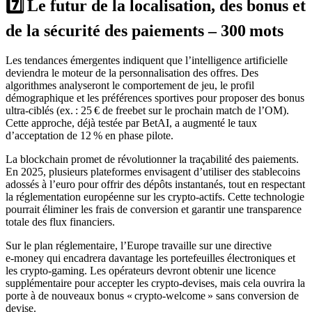
7️⃣ Le futur de la localisation, des bonus et
de la sécurité des paiements – 300 mots
Les tendances émergentes indiquent que l’intelligence artificielle
deviendra le moteur de la personnalisation des offres. Des
algorithmes analyseront le comportement de jeu, le profil
démographique et les préférences sportives pour proposer des bonus
ultra‑ciblés (ex. : 25 € de freebet sur le prochain match de l’OM).
Cette approche, déjà testée par BetAI, a augmenté le taux
d’acceptation de 12 % en phase pilote.
La blockchain promet de révolutionner la traçabilité des paiements.
En 2025, plusieurs plateformes envisagent d’utiliser des stablecoins
adossés à l’euro pour offrir des dépôts instantanés, tout en respectant
la réglementation européenne sur les crypto‑actifs. Cette technologie
pourrait éliminer les frais de conversion et garantir une transparence
totale des flux financiers.
Sur le plan réglementaire, l’Europe travaille sur une directive
e‑money qui encadrera davantage les portefeuilles électroniques et
les crypto‑gaming. Les opérateurs devront obtenir une licence
supplémentaire pour accepter les crypto‑devises, mais cela ouvrira la
porte à de nouveaux bonus « crypto‑welcome » sans conversion de
devise.