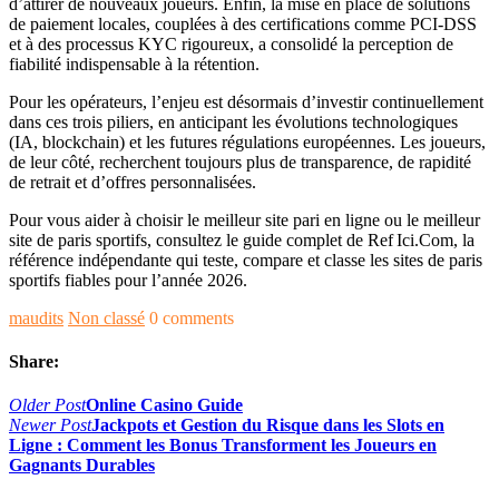
d’attirer de nouveaux joueurs. Enfin, la mise en place de solutions
de paiement locales, couplées à des certifications comme PCI‑DSS
et à des processus KYC rigoureux, a consolidé la perception de
fiabilité indispensable à la rétention.
Pour les opérateurs, l’enjeu est désormais d’investir continuellement
dans ces trois piliers, en anticipant les évolutions technologiques
(IA, blockchain) et les futures régulations européennes. Les joueurs,
de leur côté, recherchent toujours plus de transparence, de rapidité
de retrait et d’offres personnalisées.
Pour vous aider à choisir le meilleur site pari en ligne ou le meilleur
site de paris sportifs, consultez le guide complet de Ref Ici.Com, la
référence indépendante qui teste, compare et classe les sites de paris
sportifs fiables pour l’année 2026.
maudits
Non classé
0 comments
Share:
Navigation
Older Post
Online Casino Guide
Newer Post
Jackpots et Gestion du Risque dans les Slots en
de
Ligne : Comment les Bonus Transforment les Joueurs en
l’article
Gagnants Durables