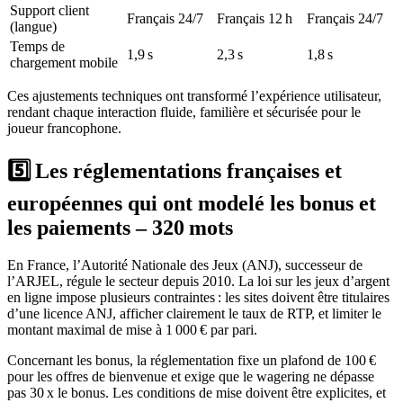
Support client
Français 24/7
Français 12 h
Français 24/7
(langue)
Temps de
1,9 s
2,3 s
1,8 s
chargement mobile
Ces ajustements techniques ont transformé l’expérience utilisateur,
rendant chaque interaction fluide, familière et sécurisée pour le
joueur francophone.
5️⃣ Les réglementations françaises et
européennes qui ont modelé les bonus et
les paiements – 320 mots
En France, l’Autorité Nationale des Jeux (ANJ), successeur de
l’ARJEL, régule le secteur depuis 2010. La loi sur les jeux d’argent
en ligne impose plusieurs contraintes : les sites doivent être titulaires
d’une licence ANJ, afficher clairement le taux de RTP, et limiter le
montant maximal de mise à 1 000 € par pari.
Concernant les bonus, la réglementation fixe un plafond de 100 €
pour les offres de bienvenue et exige que le wagering ne dépasse
pas 30 x le bonus. Les conditions de mise doivent être explicites, et