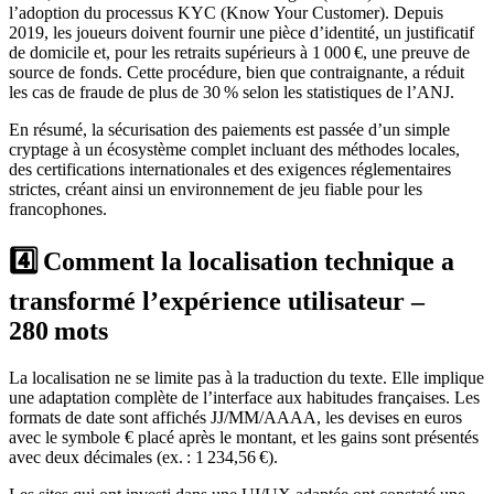
l’adoption du processus KYC (Know Your Customer). Depuis
2019, les joueurs doivent fournir une pièce d’identité, un justificatif
de domicile et, pour les retraits supérieurs à 1 000 €, une preuve de
source de fonds. Cette procédure, bien que contraignante, a réduit
les cas de fraude de plus de 30 % selon les statistiques de l’ANJ.
En résumé, la sécurisation des paiements est passée d’un simple
cryptage à un écosystème complet incluant des méthodes locales,
des certifications internationales et des exigences réglementaires
strictes, créant ainsi un environnement de jeu fiable pour les
francophones.
4️⃣ Comment la localisation technique a
transformé l’expérience utilisateur –
280 mots
La localisation ne se limite pas à la traduction du texte. Elle implique
une adaptation complète de l’interface aux habitudes françaises. Les
formats de date sont affichés JJ/MM/AAAA, les devises en euros
avec le symbole € placé après le montant, et les gains sont présentés
avec deux décimales (ex. : 1 234,56 €).