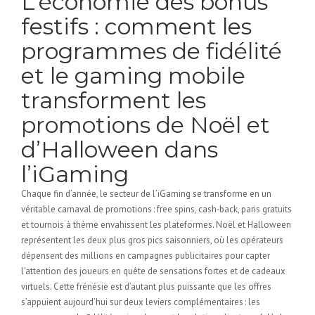
L’économie des bonus
festifs : comment les
programmes de fidélité
et le gaming mobile
transforment les
promotions de Noël et
d’Halloween dans
l’iGaming
Chaque fin d’année, le secteur de l’iGaming se transforme en un
véritable carnaval de promotions : free spins, cash‑back, paris gratuits
et tournois à thème envahissent les plateformes. Noël et Halloween
représentent les deux plus gros pics saisonniers, où les opérateurs
dépensent des millions en campagnes publicitaires pour capter
l’attention des joueurs en quête de sensations fortes et de cadeaux
virtuels. Cette frénésie est d’autant plus puissante que les offres
s’appuient aujourd’hui sur deux leviers complémentaires : les