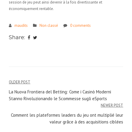
session de jeu peut ainsi devenir à la fois divertissante et
économiquement rentable.
maudits
Non classé
0 comments
Share:
Navigation
OLDER POST
de
La Nuova Frontiera del Betting: Come i Casinò Moderni
Stanno Rivoluzionando le Scommesse sugli eSports
l’article
NEWER POST
Comment les plateformes leaders du jeu ont multiplié leur
valeur grâce à des acquisitions ciblées