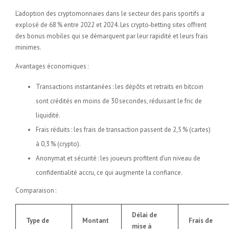
L’adoption des cryptomonnaies dans le secteur des paris sportifs a
explosé de 68 % entre 2022 et 2024. Les crypto‑betting sites offrent
des bonus mobiles qui se démarquent par leur rapidité et leurs frais
minimes.
Avantages économiques :
Transactions instantanées : les dépôts et retraits en bitcoin
sont crédités en moins de 30 secondes, réduisant le fric de
liquidité.
Frais réduits : les frais de transaction passent de 2,5 % (cartes)
à 0,3 % (crypto).
Anonymat et sécurité : les joueurs profitent d’un niveau de
confidentialité accru, ce qui augmente la confiance.
Comparaison :
Délai de
Type de
Montant
Frais de
mise à