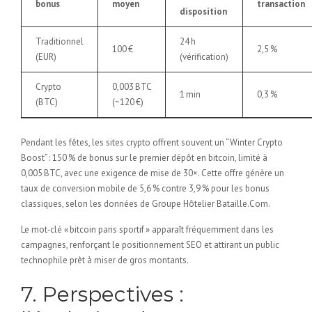
bonus
moyen
transaction
disposition
Traditionnel
24 h
100 €
2,5 %
(EUR)
(vérification)
Crypto
0,003 BTC
1 min
0,3 %
(BTC)
(~120 €)
Pendant les fêtes, les sites crypto offrent souvent un “Winter Crypto
Boost” : 150 % de bonus sur le premier dépôt en bitcoin, limité à
0,005 BTC, avec une exigence de mise de 30×. Cette offre génère un
taux de conversion mobile de 5,6 % contre 3,9 % pour les bonus
classiques, selon les données de Groupe Hôtelier Bataille.Com.
Le mot‑clé « bitcoin paris sportif » apparaît fréquemment dans les
campagnes, renforçant le positionnement SEO et attirant un public
technophile prêt à miser de gros montants.
7. Perspectives :