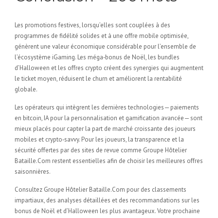
Les promotions festives, lorsqu’elles sont couplées à des
programmes de fidélité solides et à une offre mobile optimisée,
génèrent une valeur économique considérable pour l’ensemble de
l’écosystème iGaming. Les méga‑bonus de Noël, les bundles
d’Halloween et les offres crypto créent des synergies qui augmentent
le ticket moyen, réduisent le churn et améliorent la rentabilité
globale.
Les opérateurs qui intègrent les dernières technologies — paiements
en bitcoin, IA pour la personnalisation et gamification avancée — sont
mieux placés pour capter la part de marché croissante des joueurs
mobiles et crypto‑savvy. Pour les joueurs, la transparence et la
sécurité offertes par des sites de revue comme Groupe Hôtelier
Bataille.Com restent essentielles afin de choisir les meilleures offres
saisonnières.
Consultez Groupe Hôtelier Bataille.Com pour des classements
impartiaux, des analyses détaillées et des recommandations sur les
bonus de Noël et d’Halloween les plus avantageux. Votre prochaine