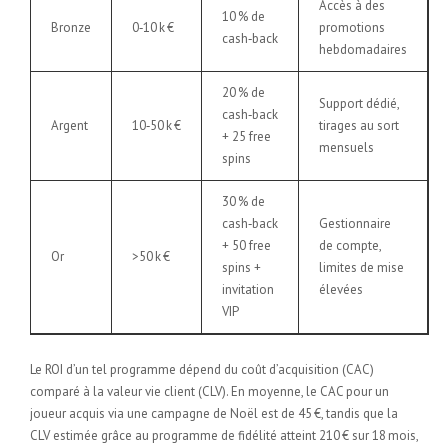
Accès à des
10 % de
Bronze
0‑10 k €
promotions
cash‑back
hebdomadaires
20 % de
Support dédié,
cash‑back
Argent
10‑50 k €
tirages au sort
+ 25 free
mensuels
spins
30 % de
cash‑back
Gestionnaire
+ 50 free
de compte,
Or
>50 k €
spins +
limites de mise
invitation
élevées
VIP
Le ROI d’un tel programme dépend du coût d’acquisition (CAC)
comparé à la valeur vie client (CLV). En moyenne, le CAC pour un
joueur acquis via une campagne de Noël est de 45 €, tandis que la
CLV estimée grâce au programme de fidélité atteint 210 € sur 18 mois,