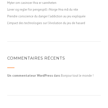
Myter om casinoer Hva er sannheten
Lover og regler for pengespill i Norge Hva må du vite
Prendre conscience du danger l'addiction au jeu expliquée
L'impact des technologies sur l'évolution du jeu de hasard
COMMENTAIRES RÉCENTS
Un commentateur WordPress
dans
Bonjour tout le monde !