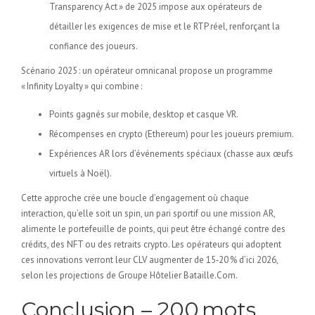
Transparency Act » de 2025 impose aux opérateurs de
détailler les exigences de mise et le RTP réel, renforçant la
confiance des joueurs.
Scénario 2025 : un opérateur omnicanal propose un programme
« Infinity Loyalty » qui combine :
Points gagnés sur mobile, desktop et casque VR.
Récompenses en crypto (Ethereum) pour les joueurs premium.
Expériences AR lors d’événements spéciaux (chasse aux œufs
virtuels à Noël).
Cette approche crée une boucle d’engagement où chaque
interaction, qu’elle soit un spin, un pari sportif ou une mission AR,
alimente le portefeuille de points, qui peut être échangé contre des
crédits, des NFT ou des retraits crypto. Les opérateurs qui adoptent
ces innovations verront leur CLV augmenter de 15‑20 % d’ici 2026,
selon les projections de Groupe Hôtelier Bataille.Com.
Conclusion – 200 mots