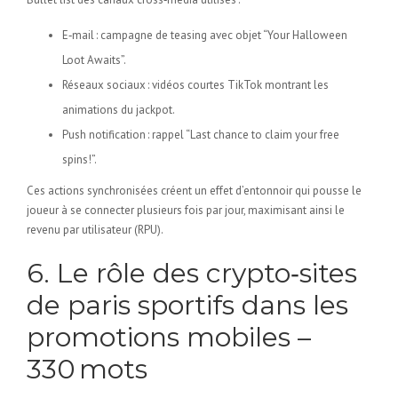
E‑mail : campagne de teasing avec objet “Your Halloween
Loot Awaits”.
Réseaux sociaux : vidéos courtes TikTok montrant les
animations du jackpot.
Push notification : rappel “Last chance to claim your free
spins!”.
Ces actions synchronisées créent un effet d’entonnoir qui pousse le
joueur à se connecter plusieurs fois par jour, maximisant ainsi le
revenu par utilisateur (RPU).
6. Le rôle des crypto‑sites
de paris sportifs dans les
promotions mobiles –
330 mots