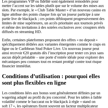
Les programmes VIP ou fidélité sont également remodelés pour
mettre l’accent sur les tables plutôt que sur le volume des mises aux
slots. Par exemple, le « Club Table Master » d’un nouveau casino en
ligne attribue des points chaque fois qu’un joueur participe à une
partie live de blackjack ; ces points débloquent progressivement des
limites de mise supérieures, un accès prioritaire aux tournois privés
et même des invitations à des soirées exclusives avec croupiers réels
diffusés en streaming HD.
Enfin, certaines plateformes proposent des offres « no deposit »
spécifiquement dédiées aux variantes émergentes comme le craps en
ligne ou le Caribbean Stud Poker Live. Un nouveau joueur peut
ainsi recevoir €20 gratuits dès l’inscription pour tester ces jeux sans
aucun dépôt préalable – une porte d’entrée idéale pour explorer des
mécaniques peu connues tout en restant protégé contre tout risque
financier immédiat.
Conditions d’utilisation : pourquoi elles
sont plus flexibles en ligne
Les conditions liées aux bonus sont généralement définies par un
wagering adapté au profil du jeu concerné. Pour les tables à faible
volatilité comme le baccarat ou le blackjack à règle « stand on
soft 17 », les opérateurs fixent souvent un facteur multiplicateur