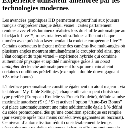
Expérience utilisateur améliorée par les
technologies modernes
Les avancées graphiques HD permettent aujourd’hui aux joueurs
français d’apprécier chaque détail visuel : cartes parfaitement
rendues avec effets lumineux réalistes lors du shuffle automatique au
blackjack Live™, roues rotatives ultra‑fluides affichant chaque
numéro avec précision laser pendant la roulette européenne Live™ .
Certains opérateurs intègrent même des caméras live multi‑angles où
plusieurs angles montrent simultanément le croupier réel ainsi que
l’état complet du tapis virtuel – expérience hybride qui combine
authenticité physique et rapidité numérique grâce à un
boost
multiplier
déclenché automatiquement lorsqu’une main atteint
certaines conditions prédéfinies (exemple : double down gagnant
+2× mise bonus).
L’interface personnalisable constitue également un atout majeur : via
le tableau “My Table Settings”, chaque utilisateur peut choisir son
type préféré (European Roulette vs French Roulette), définir sa mise
maximale autorisée (€ / £ / $) et activer l’option “Auto‑Bet Bonus”
qui place automatiquement une mise additionnelle égale à % défini
du solde promotionnel dès qu’une condition spécifique est remplie
(par exemple après trois mains consécutives gagnantes au baccarat).
Ce niveau d’automatisation réduit considérablement le temps
nécessaire pour exploiter pleinement chaque offre promotionnelle