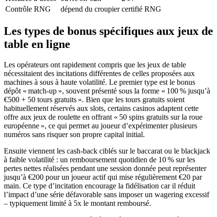
Contrôle RNG
dépend du croupier
certifié RNG
Les types de bonus spécifiques aux jeux de
table en ligne
Les opérateurs ont rapidement compris que les jeux de table
nécessitaient des incitations différentes de celles proposées aux
machines à sous à haute volatilité. Le premier type est le bonus
dépôt « match‑up », souvent présenté sous la forme « 100 % jusqu’à
€500 + 50 tours gratuits ». Bien que les tours gratuits soient
habituellement réservés aux slots, certains casinos adaptent cette
offre aux jeux de roulette en offrant « 50 spins gratuits sur la roue
européenne », ce qui permet au joueur d’expérimenter plusieurs
numéros sans risquer son propre capital initial.
Ensuite viennent les cash‑back ciblés sur le baccarat ou le blackjack
à faible volatilité : un remboursement quotidien de 10 % sur les
pertes nettes réalisées pendant une session donnée peut représenter
jusqu’à €200 pour un joueur actif qui mise régulièrement €20 par
main. Ce type d’incitation encourage la fidélisation car il réduit
l’impact d’une série défavorable sans imposer un wagering excessif
– typiquement limité à 5x le montant remboursé.