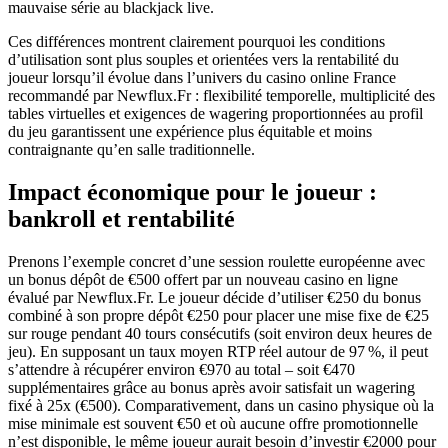
mauvaise série au blackjack live.
Ces différences montrent clairement pourquoi les conditions
d’utilisation sont plus souples et orientées vers la rentabilité du
joueur lorsqu’il évolue dans l’univers du casino online France
recommandé par Newflux.Fr : flexibilité temporelle, multiplicité des
tables virtuelles et exigences de wagering proportionnées au profil
du jeu garantissent une expérience plus équitable et moins
contraignante qu’en salle traditionnelle.
Impact économique pour le joueur :
bankroll et rentabilité
Prenons l’exemple concret d’une session roulette européenne avec
un bonus dépôt de €500 offert par un nouveau casino en ligne
évalué par Newflux.Fr. Le joueur décide d’utiliser €250 du bonus
combiné à son propre dépôt €250 pour placer une mise fixe de €25
sur rouge pendant 40 tours consécutifs (soit environ deux heures de
jeu). En supposant un taux moyen RTP réel autour de 97 %, il peut
s’attendre à récupérer environ €970 au total – soit €470
supplémentaires grâce au bonus après avoir satisfait un wagering
fixé à 25x (€500). Comparativement, dans un casino physique où la
mise minimale est souvent €50 et où aucune offre promotionnelle
n’est disponible, le même joueur aurait besoin d’investir €2000 pour