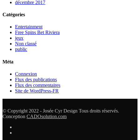
décembre 2017
Catégories
Entertainment
Free Spins Bet Riviera
jeux
Non classé
public
Méta
Connexion
Flux des publications
Flux des commentaires
Site de WordPress-FR
© Copyright 2022 - Josée Cyr Design Tous droits réservés.
Conception
CADOsolution.com