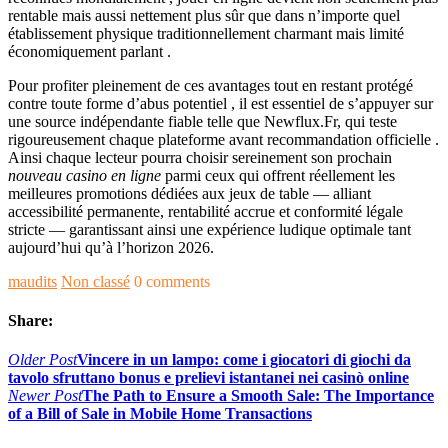
rentable mais aussi nettement plus sûr que dans n’importe quel
établissement physique traditionnellement charmant mais limité
économiquement parlant .
Pour profiter pleinement de ces avantages tout en restant protégé
contre toute forme d’abus potentiel , il est essentiel de s’appuyer sur
une source indépendante fiable telle que Newflux.Fr, qui teste
rigoureusement chaque plateforme avant recommandation officielle .
Ainsi chaque lecteur pourra choisir sereinement son prochain
nouveau casino en ligne
parmi ceux qui offrent réellement les
meilleures promotions dédiées aux jeux de table — alliant
accessibilité permanente, rentabilité accrue et conformité légale
stricte — garantissant ainsi une expérience ludique optimale tant
aujourd’hui qu’à l’horizon 2026.​
maudits
Non classé
0 comments
Share:
Navigation
Older Post
Vincere in un lampo: come i giocatori di giochi da
tavolo sfruttano bonus e prelievi istantanei nei casinò online
de
Newer Post
The Path to Ensure a Smooth Sale: The Importance
l’article
of a Bill of Sale in Mobile Home Transactions