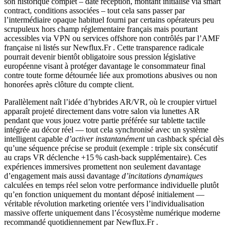
son historique complet – date réception, montant initialisé via smart
contract, conditions associées – tout cela sans passer par
l’intermédiaire opaque habituel fourni par certains opérateurs peu
scrupuleux hors champ réglementaire français mais pourtant
accessibles via VPN ou services offshore non contrôlés par l’AMF
française ni listés sur Newflux.Fr . Cette transparence radicale
pourrait devenir bientôt obligatoire sous pression législative
européenne visant à protéger davantage le consommateur final
contre toute forme détournée liée aux promotions abusives ou non
honorées après clôture du compte client.​
Parallèlement naît l’idée d’hybrides AR/VR, où le croupier virtuel
apparaît projeté directement dans votre salon via lunettes AR
pendant que vous jouez votre partie préférée sur tablette tactile
intégrée au décor réel — tout cela synchronisé avec un système
intelligent capable
d’activer instantanément
un cashback spécial dès
qu’une séquence précise se produit (exemple : triple six consécutif
au craps VR déclenche +15 % cash‑back supplémentaire). Ces
expériences immersives promettent non seulement davantage
d’engagement mais aussi davantage
d’incitations dynamiques
calculées en temps réel selon votre performance individuelle plutôt
qu’en fonction uniquement du montant déposé initialement —
véritable révolution marketing orientée vers l’individualisation
massive offerte uniquement dans l’écosystème numérique moderne
recommandé quotidiennement par Newflux.Fr .