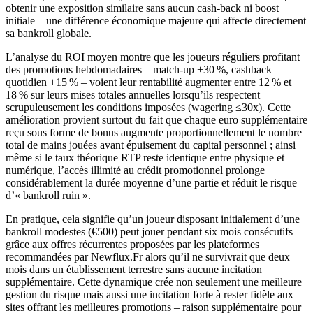
obtenir une exposition similaire sans aucun cash‑back ni boost
initiale – une différence économique majeure qui affecte directement
sa bankroll globale.
L’analyse du ROI moyen montre que les joueurs réguliers profitant
des promotions hebdomadaires – match‑up +30 %, cashback
quotidien +15 % – voient leur rentabilité augmenter entre 12 % et
18 % sur leurs mises totales annuelles lorsqu’ils respectent
scrupuleusement les conditions imposées (wagering ≤30x). Cette
amélioration provient surtout du fait que chaque euro supplémentaire
reçu sous forme de bonus augmente proportionnellement le nombre
total de mains jouées avant épuisement du capital personnel ; ainsi
même si le taux théorique RTP reste identique entre physique et
numérique, l’accès illimité au crédit promotionnel prolonge
considérablement la durée moyenne d’une partie et réduit le risque
d’« bankroll ruin ».
En pratique, cela signifie qu’un joueur disposant initialement d’une
bankroll modestes (€500) peut jouer pendant six mois consécutifs
grâce aux offres récurrentes proposées par les plateformes
recommandées par Newflux.Fr alors qu’il ne survivrait que deux
mois dans un établissement terrestre sans aucune incitation
supplémentaire. Cette dynamique crée non seulement une meilleure
gestion du risque mais aussi une incitation forte à rester fidèle aux
sites offrant les meilleures promotions – raison supplémentaire pour