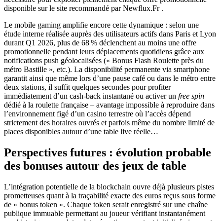
disponible sur le site recommandé par Newflux.Fr .
Le mobile gaming amplifie encore cette dynamique : selon une
étude interne réalisée auprès des utilisateurs actifs dans Paris et Lyon
durant Q1 2026, plus de 68 % déclenchent au moins une offre
promotionnelle pendant leurs déplacements quotidiens grâce aux
notifications push géolocalisées (« Bonus Flash Roulette près du
métro Bastille », etc.). La disponibilité permanente via smartphone
garantit ainsi que même lors d’une pause café ou dans le métro entre
deux stations, il suffit quelques secondes pour profiter
immédiatement d’un cash‑back instantané ou activer un
free spin
dédié à la roulette française – avantage impossible à reproduire dans
l’environnement figé d’un casino terrestre où l’accès dépend
strictement des horaires ouvrés et parfois même du nombre limité de
places disponibles autour d’une table live réelle…
Perspectives futures : évolution probable
des bonuses autour des jeux de table
L’intégration potentielle de la blockchain ouvre déjà plusieurs pistes
prometteuses quant à la traçabilité exacte des euros reçus sous forme
de « bonus token ». Chaque token serait enregistré sur une chaîne
publique immuable permettant au joueur vérifiant instantanément