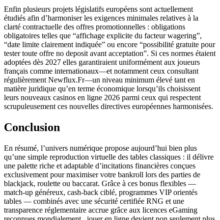
Enfin plusieurs projets législatifs européens sont actuellement
étudiés afin d’harmoniser les exigences minimales relatives à la
clarté contractuelle des offres promotionnelles : obligations
obligatoires telles que “affichage explicite du facteur wagering”,
“date limite clairement indiquée” ou encore “possibilité gratuite pour
tester toute offre no deposit avant acceptation”. Si ces normes étaient
adoptées dès 2027 elles garantiraient uniformément aux joueurs
français comme internationaux—et notamment ceux consultant
régulièrement Newflux.Fr—un niveau minimum élevé tant en
matière juridique qu’en terme économique lorsqu’ils choisissent
leurs nouveaux casinos en ligne 2026 parmi ceux qui respectent
scrupuleusement ces nouvelles directives européennes harmonisées.​
Conclusion
En résumé, l’univers numérique propose aujourd’hui bien plus
qu’une simple reproduction virtuelle des tables classiques : il délivre
une palette riche et adaptable d’incitations financières conçues
exclusivement pour maximiser votre bankroll lors des parties de
blackjack, roulette ou baccarat. Grâce à ces bonus flexibles —
match‑up généreux, cash‑back ciblé, programmes VIP orientés
tables — combinés avec une sécurité certifiée RNG et une
transparence réglementaire accrue grâce aux licences eGaming
reconnues mondialement , jouer en ligne devient non seulement plus