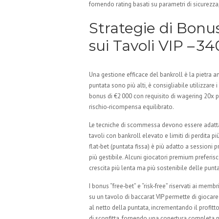
fornendo rating basati su parametri di sicurezza
Strategie di Bonus
sui Tavoli VIP – 3
Una gestione efficace del bankroll è la pietra ang
puntata sono più alti, è consigliabile utilizzare
bonus di €2 000 con requisito di wagering 20x 
rischio‑ricompensa equilibrato.
Le tecniche di scommessa devono essere adattate
tavoli con bankroll elevato e limiti di perdita pi
flat‑bet (puntata fissa) è più adatto a sessioni
più gestibile. Alcuni giocatori premium preferis
crescita più lenta ma più sostenibile delle punta
I bonus “free‑bet” e “risk‑free” riservati ai mem
su un tavolo di baccarat VIP permette di giocare 
al netto della puntata, incrementando il profitto n
di sconfitta, fornendo una copertura completa pe