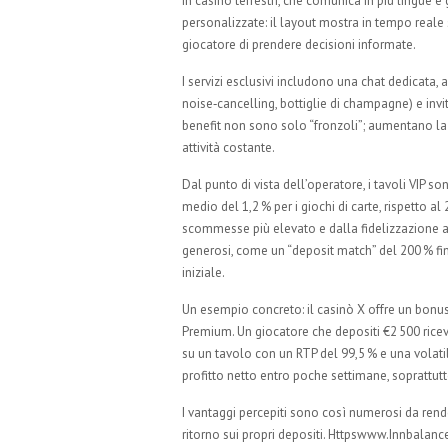
in casinò terrestri, che comunica in più lingue e
personalizzate: il layout mostra in tempo reale s
giocatore di prendere decisioni informate.
I servizi esclusivi includono una chat dedicata, 
noise‑cancelling, bottiglie di champagne) e invit
benefit non sono solo “fronzoli”; aumentano la 
attività costante.
Dal punto di vista dell’operatore, i tavoli VIP 
medio del 1,2 % per i giochi di carte, rispetto 
scommesse più elevato e dalla fidelizzazione a 
generosi, come un “deposit match” del 200 % fino
iniziale.
Un esempio concreto: il casinò X offre un bonus V
Premium. Un giocatore che depositi €2 500 ricev
su un tavolo con un RTP del 99,5 % e una volati
profitto netto entro poche settimane, soprattut
I vantaggi percepiti sono così numerosi da rende
ritorno sui propri depositi. Httpswww.Innbalance