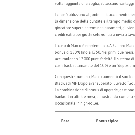
volta raggiunta una soglia, sbloccano vantaggi p
I casinò utilizzano algoritmi di tracciamento per 
la dimensione delle puntate e il tempo medio di 
giocatore supera determinati parametri, gli vie
crediti extra per giochi selezionati o inviti a tavol
Il caso di Marco è emblematico. A 32 anni, Marco
bonus di 150 % fino a €750. Nei primi due mesi, 
accumulando 12 000 punti fedeltà. Il sistema di 
cash‑back settimanale del 10 % e un “deposit ma
Con questi strumenti, Marco aumentò il suo bank
BlackJack VIP. Dopo aver superato il livello “Gol
La combinazione di bonus di upgrade, gestione p
bankroll in altri tre mesi, dimostrando come la
occasionale in high‑roller.
Fase
Bonus tipico