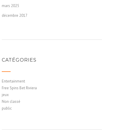
mars 2025
décembre 2017
CATÉGORIES
Entertainment
Free Spins Bet Riviera
jeux
Non classé
public