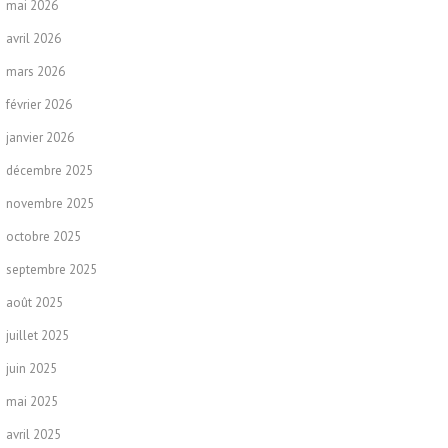
mai 2026
avril 2026
mars 2026
février 2026
janvier 2026
décembre 2025
novembre 2025
octobre 2025
septembre 2025
août 2025
juillet 2025
juin 2025
mai 2025
avril 2025