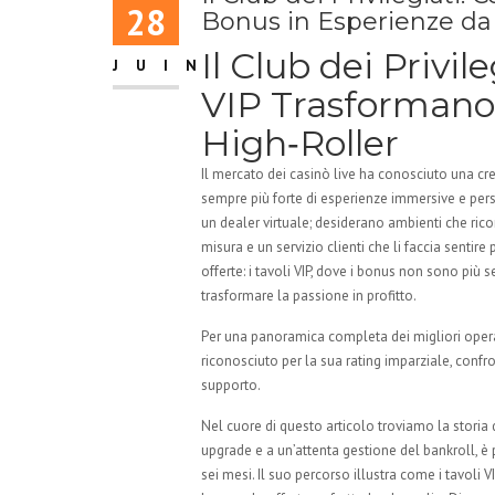
28
Bonus in Esperienze da
Il Club dei Privil
JUIN
VIP Trasformano 
High‑Roller
Il mercato dei casinò live ha conosciuto una cr
sempre più forte di esperienze immersive e perso
un dealer virtuale; desiderano ambienti che rico
misura e un servizio clienti che li faccia sentir
offerte: i tavoli VIP, dove i bonus non sono più s
trasformare la passione in profitto.
Per una panoramica completa dei migliori operat
riconosciuto per la sua rating imparziale, confron
supporto.
Nel cuore di questo articolo troviamo la storia 
upgrade e a un’attenta gestione del bankroll, è 
sei mesi. Il suo percorso illustra come i tavoli 