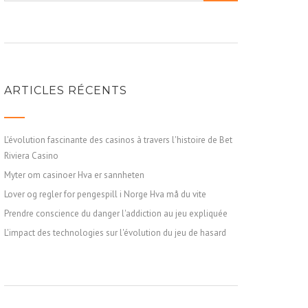
ARTICLES RÉCENTS
L'évolution fascinante des casinos à travers l'histoire de Bet
Riviera Casino
Myter om casinoer Hva er sannheten
Lover og regler for pengespill i Norge Hva må du vite
Prendre conscience du danger l'addiction au jeu expliquée
L'impact des technologies sur l'évolution du jeu de hasard