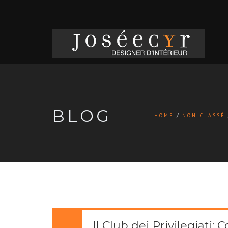
BLOG
HOME
NON CLASSÉ
Il Club dei Privilegiati