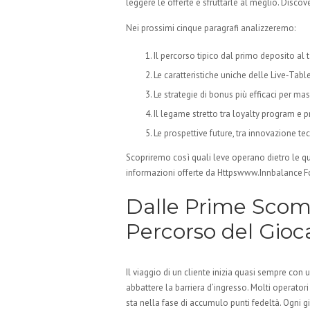
leggere le offerte e sfruttarle al meglio. Disco
Nei prossimi cinque paragrafi analizzeremo:
Il percorso tipico dal primo deposito al 
Le caratteristiche uniche delle Live‑Table
Le strategie di bonus più efficaci per mass
Il legame stretto tra loyalty program e 
Le prospettive future, tra innovazione 
Scopriremo così quali leve operano dietro le qui
informazioni offerte da Httpswww.Innbalance Fch
Dalle Prime Scomme
Percorso del Gioc
Il viaggio di un cliente inizia quasi sempre co
abbattere la barriera d’ingresso. Molti operator
sta nella fase di accumulo punti fedeltà. Ogni gi