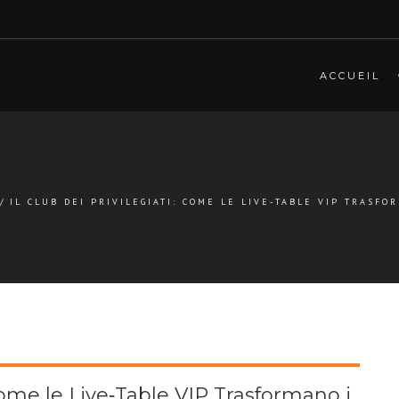
ACCUEIL
IL CLUB DEI PRIVILEGIATI: COME LE LIVE‑TABLE VIP TRASF
: Come le Live‑Table VIP Trasformano i