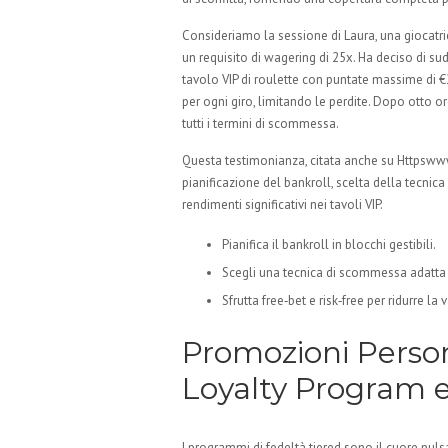
Consideriamo la sessione di Laura, una giocatric
un requisito di wagering di 25x. Ha deciso di su
tavolo VIP di roulette con puntate massime di €
per ogni giro, limitando le perdite. Dopo otto ore
tutti i termini di scommessa.
Questa testimonianza, citata anche su Httpsww
pianificazione del bankroll, scelta della tecni
rendimenti significativi nei tavoli VIP.
Pianifica il bankroll in blocchi gestibili.
Scegli una tecnica di scommessa adatta a
Sfrutta free‑bet e risk‑free per ridurre la 
Promozioni Person
Loyalty Program e
I programmi di fedeltà tiered sono il cuore puls