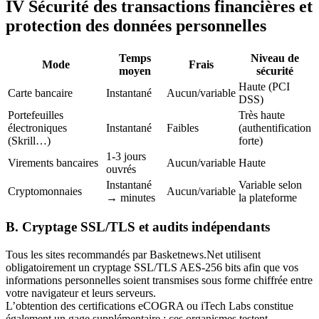
IV Sécurité des transactions financières et
protection des données personnelles
Temps
Niveau de
Mode
Frais
moyen
sécurité
Haute (PCI
Carte bancaire
Instantané
Aucun/variable
DSS)
Portefeuilles
Très haute
électroniques
Instantané
Faibles
(authentification
(Skrill…)
forte)
1‑3 jours
Virements bancaires
Aucun/variable
Haute
ouvrés
Instantané
Variable selon
Cryptomonnaies
Aucun/variable
→ minutes
la plateforme
B. Cryptage SSL/TLS et audits indépendants
Tous les sites recommandés par Basketnews.Net utilisent
obligatoirement un cryptage SSL/TLS AES‑256 bits afin que vos
informations personnelles soient transmises sous forme chiffrée entre
votre navigateur et leurs serveurs.
L’obtention des certifications eCOGRA ou iTech Labs constitue
également un gage supplémentaire : ces organismes testent