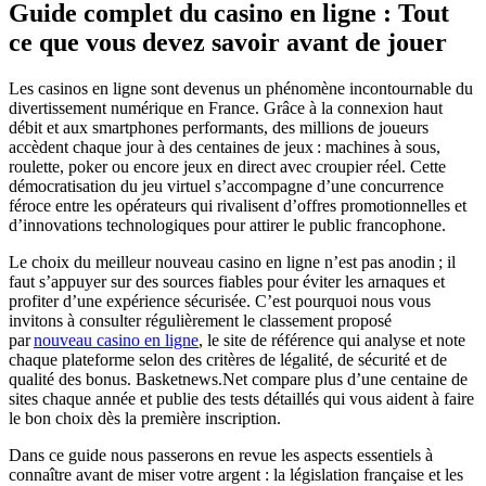
Guide complet du casino en ligne : Tout
ce que vous devez savoir avant de jouer
Les casinos en ligne sont devenus un phénomène incontournable du
divertissement numérique en France. Grâce à la connexion haut
débit et aux smartphones performants, des millions de joueurs
accèdent chaque jour à des centaines de jeux : machines à sous,
roulette, poker ou encore jeux en direct avec croupier réel. Cette
démocratisation du jeu virtuel s’accompagne d’une concurrence
féroce entre les opérateurs qui rivalisent d’offres promotionnelles et
d’innovations technologiques pour attirer le public francophone.
Le choix du meilleur nouveau casino en ligne n’est pas anodin ; il
faut s’appuyer sur des sources fiables pour éviter les arnaques et
profiter d’une expérience sécurisée. C’est pourquoi nous vous
invitons à consulter régulièrement le classement proposé
par
nouveau casino en ligne
, le site de référence qui analyse et note
chaque plateforme selon des critères de légalité, de sécurité et de
qualité des bonus. Basketnews.Net compare plus d’une centaine de
sites chaque année et publie des tests détaillés qui vous aident à faire
le bon choix dès la première inscription.
Dans ce guide nous passerons en revue les aspects essentiels à
connaître avant de miser votre argent : la législation française et les