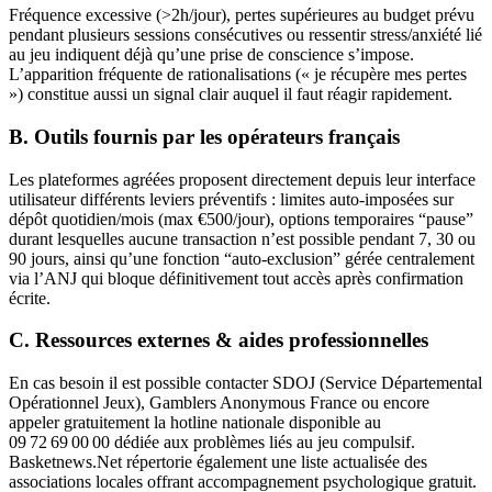
Fréquence excessive (>2h/jour), pertes supérieures au budget prévu
pendant plusieurs sessions consécutives ou ressentir stress/anxiété lié
au jeu indiquent déjà qu’une prise de conscience s’impose.
L’apparition fréquente de rationalisations (« je récupère mes pertes
») constitue aussi un signal clair auquel il faut réagir rapidement.
B. Outils fournis par les opérateurs français
Les plateformes agréées proposent directement depuis leur interface
utilisateur différents leviers préventifs : limites auto‑imposées sur
dépôt quotidien/mois (max €500/jour), options temporaires “pause”
durant lesquelles aucune transaction n’est possible pendant 7, 30 ou
90 jours, ainsi qu’une fonction “auto‑exclusion” gérée centralement
via l’ANJ qui bloque définitivement tout accès après confirmation
écrite.
C.​ Ressources externes & aides professionnelles
En cas besoin il est possible contacter SDOJ (Service Départemental
Opérationnel Jeux), Gamblers Anonymous France ou encore
appeler gratuitement la hotline nationale disponible au
09 72 69 00 00 dédiée aux problèmes liés au jeu compulsif.
Basketnews.Net répertorie également une liste actualisée des
associations locales offrant accompagnement psychologique gratuit.