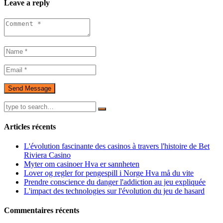
Leave a reply
Articles récents
L'évolution fascinante des casinos à travers l'histoire de Bet
Riviera Casino
Myter om casinoer Hva er sannheten
Lover og regler for pengespill i Norge Hva må du vite
Prendre conscience du danger l'addiction au jeu expliquée
L'impact des technologies sur l'évolution du jeu de hasard
Commentaires récents