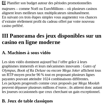
3️⃣ Planifier son budget autour des périodes promotionnelles
majeures – comme Noël ou EuroMillions – où plusieurs casinos
alignent leurs meilleurs taux multiplicateurs simultanément.
En suivant ces trois étapes simples vous augmentez vos chances
d’extraire réellement profit du cadeau offert par votre nouveau
casino préféré.
III Panorama des jeux disponibles sur un
casino en ligne moderne
A. Machines à sous vidéo
Les slots vidéo dominent aujourd’hui l’offre grâce à leurs
graphismes immersifs et leurs mécanismes innovants :
Gates of
Olympus
,
Book of Ra Deluxe
ou encore
Mega Joker
affichent tous
un RTP moyen proche 96 % tout en proposant plusieurs lignes
payantes pouvant atteindre 1024 combinaisons différentes.
Les jackpots progressifs comme ceux proposés par
Mega Moolah
peuvent dépasser plusieurs millions d’euros ; ils attirent donc autant
les joueurs occasionnels que ceux cherchant un gain exceptionnel.
B. Jeux de table classiques