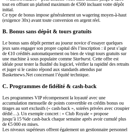
tout en offrant un plafond maximum de €500 incluant votre dépôt
initial.
Ce type de bonus impose généralement un wagering moyen‑à‑haut
(exigence 30x) avant toute conversion en argent réel.
B. Bonus sans dépôt & tours gratuits
Le bonus sans dépôt permet au joueur novice d’essayer quelques
jeux sans engager son propre capital dès l’inscription : il peut s’agir
de €10 crédités automatiquement ou bien de vingt tours gratuits sur
une machine à sous populaire comme
Starburst
. Cette offre est
idéale pour tester la fluidité du logiciel, vérifier la rapidité des retraits
et juger si le casino répond aux standards attendus par
Basketnews.Net concernant l’équité technique.
C. Programmes de fidélité & cash‑back
Les programmes VIP récompensent la loyauté avec une
accumulation mensuelle de points convertible en crédits bonus ou
tirages au sort exclusifs (« cash‑back », soirées privées avec croupier
dédié…). Un exemple concret : « Club Royale » propose
jusqu’à 15 %​de cash‑back chaque semaine après avoir cumulé plus
de €5 000 en mises.
Les niveaux supérieurs offrent également un gestionnaire personnel