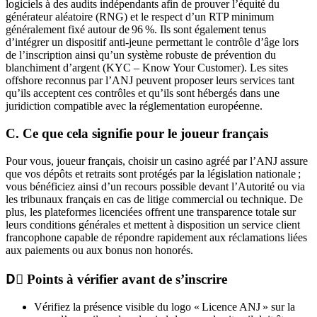
logiciels à des audits indépendants afin de prouver l’équité du
générateur aléatoire (RNG) et le respect d’un RTP minimum
généralement fixé autour de 96 %. Ils sont également tenus
d’intégrer un dispositif anti‑jeune permettant le contrôle d’âge lors
de l’inscription ainsi qu’un système robuste de prévention du
blanchiment d’argent (KYC – Know Your Customer). Les sites
offshore reconnus par l’ANJ peuvent proposer leurs services tant
qu’ils acceptent ces contrôles et qu’ils sont hébergés dans une
juridiction compatible avec la réglementation européenne.
C. Ce que cela signifie pour le joueur français
Pour vous, joueur français, choisir un casino agréé par l’ANJ assure
que vos dépôts et retraits sont protégés par la législation nationale ;
vous bénéficiez ainsi d’un recours possible devant l’Autorité ou via
les tribunaux français en cas de litige commercial ou technique. De
plus, les plateformes licenciées offrent une transparence totale sur
leurs conditions générales et mettent à disposition un service client
francophone capable de répondre rapidement aux réclamations liées
aux paiements ou aux bonus non honorés.
D️⃣ Points à vérifier avant de s’inscrire
Vérifiez la présence visible du logo « Licence ANJ » sur la