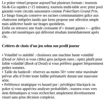
Le poker virtuel propose aujourd’hui plusieurs formats : tournois
Sit‑&‑Go rapides (<15 minutes), tournois multi‑table avec prize pool
garantis voire circuits saisonniers comme
PokerStars Grand Prix
.
Le bingo français conserve ses racines communautaires grâce aux
chatrooms intégrées tandis que keno propose une sélection simple
mais addictive basée sur tirages quotidiens.
Enfin on retrouve une foule croissante d’« instant games » – grilles
gratte-ciel numériques qui délivrent résultats immédiatement après
clic.
Critères de choix d’un jeu selon son profil joueur
• Volatilité vs stabilité : choisissez une machine haute volatilité
(
Dead or Alive
) si vous ciblez gros jackpots rares ; optez plutôt pour
faible volatilité (
Book of Dead
) si vous préférez gagner fréquemment
petites sommes.
• Taille du bankroll : réservez au moins 50× votre mise maximale
prévue afin d’éviter toute faillite prématurée durant une mauvaise
série.
• Préférence stratégique vs hasard pur : privilégiez blackjack ou
poker si vous appréciez analyser probabilités ; tournez-vous vers
slots thématiques si vous recherchez simplement divertissement
visuel sans prise décision complexe.