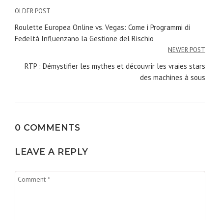
Navigation
OLDER POST
de
Roulette Europea Online vs. Vegas: Come i Programmi di
Fedeltà Influenzano la Gestione del Rischio
l’article
NEWER POST
RTP : Démystifier les mythes et découvrir les vraies stars
des machines à sous
0 COMMENTS
LEAVE A REPLY