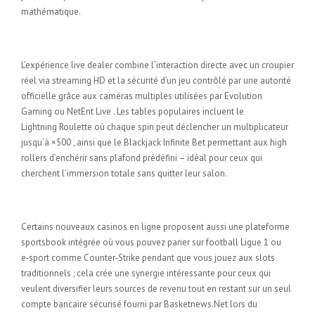
mathématique.​
Live dealer
L’expérience live dealer combine l’interaction directe avec un croupier
réel via streaming HD et la sécurité d’un jeu contrôlé par une autorité
officielle grâce aux caméras multiples utilisées par Evolution
Gaming ou NetEnt Live . Les tables populaires incluent le
Lightning Roulette où chaque spin peut déclencher un multiplicateur
jusqu’à ×500 , ainsi que le Blackjack Infinite Bet permettant aux high
rollers d’enchérir sans plafond prédéfini – idéal pour ceux qui
cherchent l’immersion totale sans quitter leur salon.
Paris sportifs & jeux hybrides
Certains nouveaux casinos en ligne proposent aussi une plateforme
sportsbook intégrée où vous pouvez parier sur football Ligue 1 ou
e‑sport comme Counter‑Strike pendant que vous jouez aux slots
traditionnels ; cela crée une synergie intéressante pour ceux qui
veulent diversifier leurs sources de revenu tout en restant sur un seul
compte bancaire sécurisé fourni par Basketnews.Net lors du