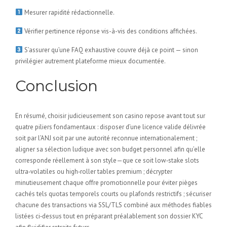
Mesurer rapidité rédactionnelle.
Vérifier pertinence réponse vis-à-vis des conditions affichées.
S’assurer qu’une FAQ exhaustive couvre déjà ce point — sinon
privilégier autrement plateforme mieux documentée.
Conclusion
En résumé, choisir judicieusement son casino repose avant tout sur
quatre piliers fondamentaux : disposer d’une licence valide délivrée
soit par l’ANJ soit par une autorité reconnue internationalement ;
aligner sa sélection ludique avec son budget personnel afin qu’elle
corresponde réellement à son style—que ce soit low‑stake slots
ultra‑volatiles ou high‑roller tables premium ; décrypter
minutieusement chaque offre promotionnelle pour éviter pièges
cachés tels quotas temporels courts ou plafonds restrictifs ; sécuriser
chacune des transactions via SSL/TLS combiné aux méthodes fiables
listées ci‑dessus tout en préparant préalablement son dossier KYC