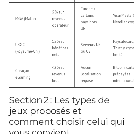
Europe +
5 % sur
certains
Visa/Master
MGA (Malte)
revenus
pays hors
Neteller, cry
opérateur
UE
15 % sur
Paysafecard
UKGC
Serveurs UK
bénéfices
Trustly, cryp
(Royaume‑Uni)
ou UE
nets
limité
<2 % sur
Aucun
Bitcoin, cart
Curaçao
revenus
localisation
prépayées
eGaming
brut
requise
internationa
Section 2 : Les types de
jeux proposés et
comment choisir celui qui
vous convient