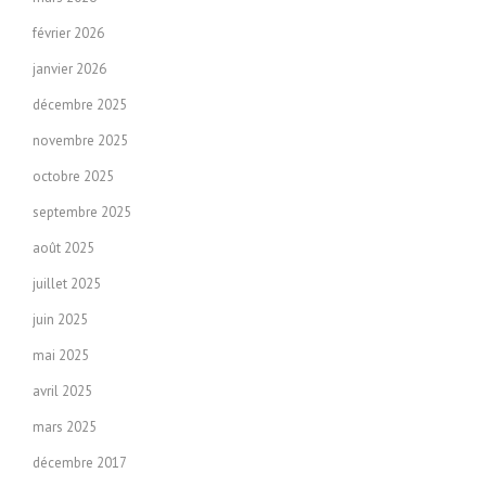
février 2026
janvier 2026
décembre 2025
novembre 2025
octobre 2025
septembre 2025
août 2025
juillet 2025
juin 2025
mai 2025
avril 2025
mars 2025
décembre 2017