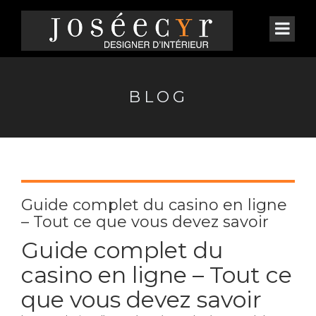
BLOG
Guide complet du casino en ligne
– Tout ce que vous devez savoir
Guide complet du
casino en ligne – Tout ce
que vous devez savoir