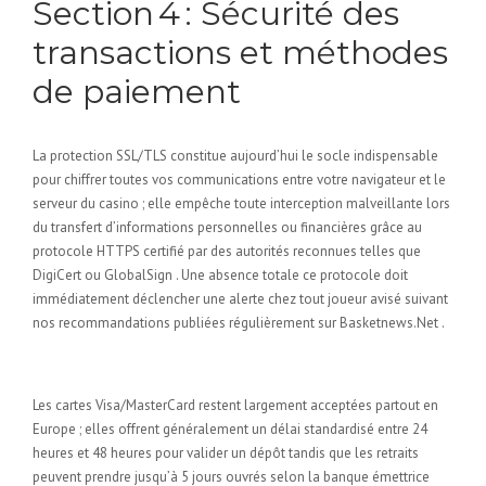
Section 4 : Sécurité des
transactions et méthodes
de paiement
La protection SSL/TLS constitue aujourd’hui le socle indispensable
pour chiffrer toutes vos communications entre votre navigateur et le
serveur du casino ; elle empêche toute interception malveillante lors
du transfert d’informations personnelles ou financières grâce au
protocole HTTPS certifié par des autorités reconnues telles que
DigiCert ou GlobalSign . Une absence totale ce protocole doit
immédiatement déclencher une alerte chez tout joueur avisé suivant
nos recommandations publiées régulièrement sur Basketnews.Net .
Méthodes classiques
Les cartes Visa/MasterCard restent largement acceptées partout en
Europe ; elles offrent généralement un délai standardisé entre 24
heures et 48 heures pour valider un dépôt tandis que les retraits
peuvent prendre jusqu’à 5 jours ouvrés selon la banque émettrice