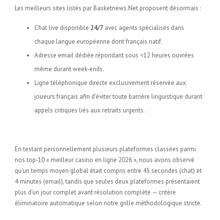
Les meilleurs sites listés par Basketnews.Net proposent désormais :
Chat live disponible
24/7
avec agents spécialisés dans
chaque langue européenne dont français natif.
Adresse email dédiée répondant sous <​12 heures ouvrées
même durant week‑ends.
Ligne téléphonique directe exclusivement réservée aux
joueurs français afin d’éviter toute barrière linguistique durant
appels critiques liés aux retraits urgents.
Qualité du service
En testant personnellement plusieurs plateformes classées parmi
nos top‑10 « meilleur casino en ligne 2026 », nous avons observé
qu’un temps moyen global était compris entre 45 secondes (chat) et
4 minutes (email), tandis que seules deux plateformes présentaient
plus d’un jour complet avant résolution complète — critère
éliminatoire automatique selon notre grille méthodologique stricte.