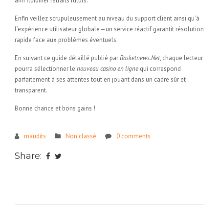
afin fluidifier retraits futurs.
Enfin veillez scrupuleusement au niveau du support client ainsi qu’à
l’expérience utilisateur globale—un service réactif garantit résolution
rapide face aux problèmes éventuels.
En suivant ce guide détaillé publié par
Basketnews.Net
, chaque lecteur
pourra sélectionner le
nouveau casino en ligne
qui correspond
parfaitement à ses attentes tout en jouant dans un cadre sûr et
transparent.
Bonne chance et bons gains !
maudits
Non classé
0 comments
Share: