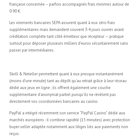
française concernée – parfois accompagnés frais minimes autour de
0·90 €.
Les virements bancaires SEPA assurent quant à eux zéro frais
supplémentaires mais demandent souvent 3‑4 jours ouvrés avant
créditation complète tant côté émetteur que récepteur — pratique
surtout pour déposer plusieurs milliers d’euros sécuritairement sans
passer par intermédiaires.
Portefeuilles électroniques
Skrill & Neteller permettent quant à eux presque instantanément
(moins d’une minute) tant au dépôt qu’au retrait grâce à leur réseau
dédié aux jeux en ligne ; ils offrent également une couche
supplémentaire d’anonymat partiel puisqu’ils ne révèlent pas
directement vos coordonnées bancaires au casino.
PayPal a intégré récemment son service “PayPal Casino” dédié aux
marchés européens : il combine rapidité (15 minutes) avec protection
buyer‑seller adaptée notamment aux litiges liés aux paiements non
reçus.