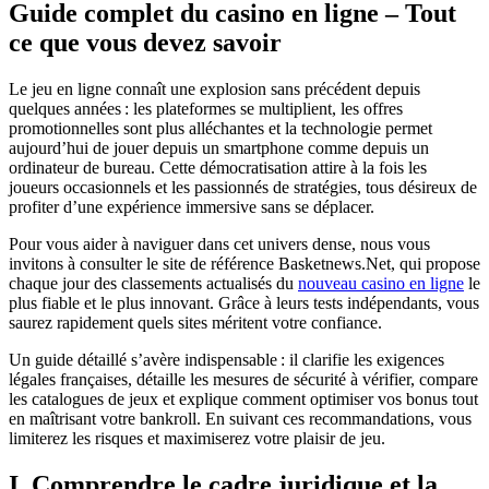
Guide complet du casino en ligne – Tout
ce que vous devez savoir
Le jeu en ligne connaît une explosion sans précédent depuis
quelques années : les plateformes se multiplient, les offres
promotionnelles sont plus alléchantes et la technologie permet
aujourd’hui de jouer depuis un smartphone comme depuis un
ordinateur de bureau. Cette démocratisation attire à la fois les
joueurs occasionnels et les passionnés de stratégies, tous désireux de
profiter d’une expérience immersive sans se déplacer.
Pour vous aider à naviguer dans cet univers dense, nous vous
invitons à consulter le site de référence Basketnews.Net, qui propose
chaque jour des classements actualisés du
nouveau casino en ligne
le
plus fiable et le plus innovant. Grâce à leurs tests indépendants, vous
saurez rapidement quels sites méritent votre confiance.
Un guide détaillé s’avère indispensable : il clarifie les exigences
légales françaises, détaille les mesures de sécurité à vérifier, compare
les catalogues de jeux et explique comment optimiser vos bonus tout
en maîtrisant votre bankroll. En suivant ces recommandations, vous
limiterez les risques et maximiserez votre plaisir de jeu.
I. Comprendre le cadre juridique et la