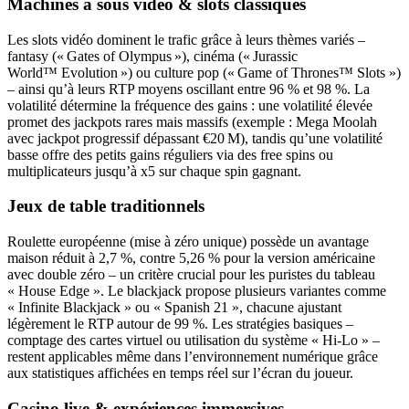
Machines à sous vidéo & slots classiques
Les slots vidéo dominent le trafic grâce à leurs thèmes variés –
fantasy (« Gates of Olympus »), cinéma (« Jurassic
World™ Evolution ») ou culture pop (« Game of Thrones™ Slots »)
– ainsi qu’à leurs RTP moyens oscillant entre 96 % et 98 %. La
volatilité détermine la fréquence des gains : une volatilité élevée
promet des jackpots rares mais massifs (exemple : Mega Moolah
avec jackpot progressif dépassant €20 M), tandis qu’une volatilité
basse offre des petits gains réguliers via des free spins ou
multiplicateurs jusqu’à x5 sur chaque spin gagnant.
Jeux de table traditionnels
Roulette européenne (mise à zéro unique) possède un avantage
maison réduit à 2,7 %, contre 5,26 % pour la version américaine
avec double zéro – un critère crucial pour les puristes du tableau
« House Edge ». Le blackjack propose plusieurs variantes comme
« Infinite Blackjack » ou « Spanish 21 », chacune ajustant
légèrement le RTP autour de 99 %. Les stratégies basiques –
comptage des cartes virtuel ou utilisation du système « Hi‑Lo » –
restent applicables même dans l’environnement numérique grâce
aux statistiques affichées en temps réel sur l’écran du joueur.
Casino live & expériences immersives