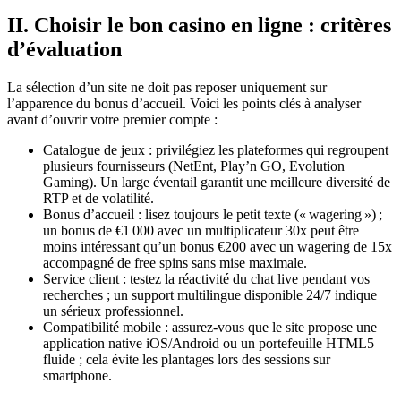
II. Choisir le bon casino en ligne : critères
d’évaluation
La sélection d’un site ne doit pas reposer uniquement sur
l’apparence du bonus d’accueil. Voici les points clés à analyser
avant d’ouvrir votre premier compte :
Catalogue de jeux : privilégiez les plateformes qui regroupent
plusieurs fournisseurs (NetEnt, Play’n GO, Evolution
Gaming). Un large éventail garantit une meilleure diversité de
RTP et de volatilité.
Bonus d’accueil : lisez toujours le petit texte (« wagering ») ;
un bonus de €1 000 avec un multiplicateur 30x peut être
moins intéressant qu’un bonus €200 avec un wagering de 15x
accompagné de free spins sans mise maximale.
Service client : testez la réactivité du chat live pendant vos
recherches ; un support multilingue disponible 24/7 indique
un sérieux professionnel.
Compatibilité mobile : assurez‑vous que le site propose une
application native iOS/Android ou un portefeuille HTML5
fluide ; cela évite les plantages lors des sessions sur
smartphone.