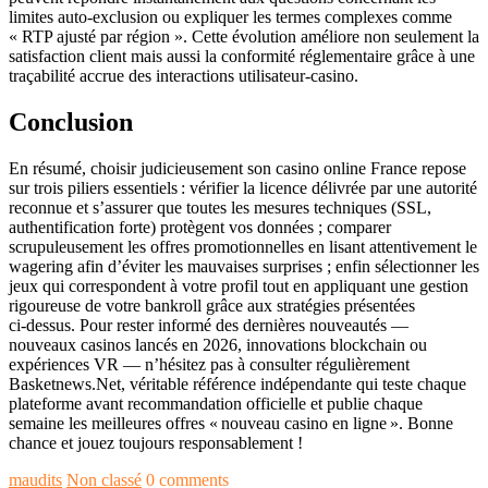
limites auto‑exclusion ou expliquer les termes complexes comme
« RTP ajusté par région ». Cette évolution améliore non seulement la
satisfaction client mais aussi la conformité réglementaire grâce à une
traçabilité accrue des interactions utilisateur‑casino.
Conclusion
En résumé, choisir judicieusement son casino online France repose
sur trois piliers essentiels : vérifier la licence délivrée par une autorité
reconnue et s’assurer que toutes les mesures techniques (SSL,
authentification forte) protègent vos données ; comparer
scrupuleusement les offres promotionnelles en lisant attentivement le
wagering afin d’éviter les mauvaises surprises ; enfin sélectionner les
jeux qui correspondent à votre profil tout en appliquant une gestion
rigoureuse de votre bankroll grâce aux stratégies présentées
ci‑dessus. Pour rester informé des dernières nouveautés —
nouveaux casinos lancés en 2026, innovations blockchain ou
expériences VR — n’hésitez pas à consulter régulièrement
Basketnews.Net, véritable référence indépendante qui teste chaque
plateforme avant recommandation officielle et publie chaque
semaine les meilleures offres « nouveau casino en ligne ». Bonne
chance et jouez toujours responsablement !
maudits
Non classé
0 comments