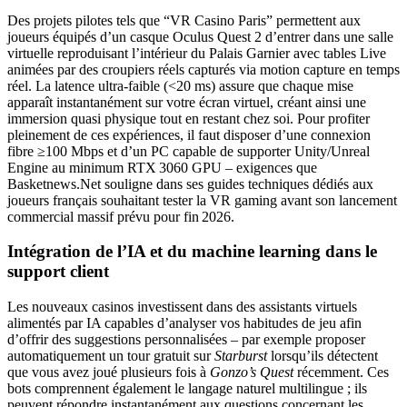
Des projets pilotes tels que “VR Casino Paris” permettent aux
joueurs équipés d’un casque Oculus Quest 2 d’entrer dans une salle
virtuelle reproduisant l’intérieur du Palais Garnier avec tables Live
animées par des croupiers réels capturés via motion capture en temps
réel. La latence ultra‑faible (<20 ms) assure que chaque mise
apparaît instantanément sur votre écran virtuel, créant ainsi une
immersion quasi physique tout en restant chez soi. Pour profiter
pleinement de ces expériences, il faut disposer d’une connexion
fibre ≥100 Mbps et d’un PC capable de supporter Unity/Unreal
Engine au minimum RTX 3060 GPU – exigences que
Basketnews.Net souligne dans ses guides techniques dédiés aux
joueurs français souhaitant tester la VR gaming avant son lancement
commercial massif prévu pour fin 2026.
Intégration de l’IA et du machine learning dans le
support client
Les nouveaux casinos investissent dans des assistants virtuels
alimentés par IA capables d’analyser vos habitudes de jeu afin
d’offrir des suggestions personnalisées – par exemple proposer
automatiquement un tour gratuit sur
Starburst
lorsqu’ils détectent
que vous avez joué plusieurs fois à
Gonzo’s Quest
récemment. Ces
bots comprennent également le langage naturel multilingue ; ils
peuvent répondre instantanément aux questions concernant les