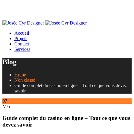
Accueil
Projets
Contact
Services
Blog
Home
Non classé
Guide complet du casino en ligne – Tout ce que vous devez
savoir
07
Mai
Guide complet du casino en ligne – Tout ce que vous
devez savoir