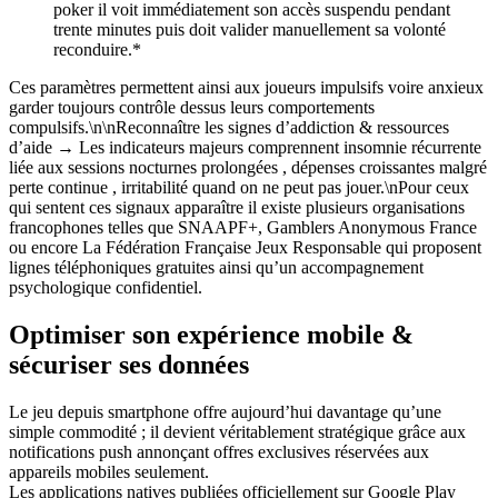
poker il voit immédiatement son accès suspendu pendant
trente minutes puis doit valider manuellement sa volonté
reconduire.*
Ces paramètres permettent ainsi aux joueurs impulsifs voire anxieux
garder toujours contrôle dessus leurs comportements
compulsifs.\n\nReconnaître les signes d’addiction & ressources
d’aide → Les indicateurs majeurs comprennent insomnie récurrente
liée aux sessions nocturnes prolongées , dépenses croissantes malgré
perte continue , irritabilité quand on ne peut pas jouer.\nPour ceux
qui sentent ces signaux apparaître il existe plusieurs organisations
francophones telles que SNAAPF+, Gamblers Anonymous France
ou encore La Fédération Française Jeux Responsable qui proposent
lignes téléphoniques gratuites ainsi qu’un accompagnement
psychologique confidentiel.
Optimiser son expérience mobile &
sécuriser ses données
Le jeu depuis smartphone offre aujourd’hui davantage qu’une
simple commodité ; il devient véritablement stratégique grâce aux
notifications push annonçant offres exclusives réservées aux
appareils mobiles seulement.
Les applications natives publiées officiellement sur Google Play