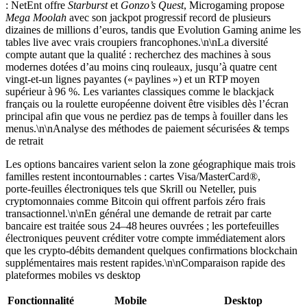
: NetEnt offre
Starburst
et
Gonzo’s Quest
, Microgaming propose
Mega Moolah
avec son jackpot progressif record de plusieurs
dizaines de millions d’euros, tandis que Evolution Gaming anime les
tables live avec vrais croupiers francophones.\n\nLa diversité
compte autant que la qualité : recherchez des machines à sous
modernes dotées d’au moins cinq rouleaux, jusqu’à quatre cent
vingt‑et‑un lignes payantes (« paylines ») et un RTP moyen
supérieur à 96 %. Les variantes classiques comme le blackjack
français ou la roulette européenne doivent être visibles dès l’écran
principal afin que vous ne perdiez pas de temps à fouiller dans les
menus.\n\nAnalyse des méthodes de paiement sécurisées & temps
de retrait
Les options bancaires varient selon la zone géographique mais trois
familles restent incontournables : cartes Visa/MasterCard®,
porte‑feuilles électroniques tels que Skrill ou Neteller, puis
cryptomonnaies comme Bitcoin qui offrent parfois zéro frais
transactionnel.\n\nEn général une demande de retrait par carte
bancaire est traitée sous 24–48 heures ouvrées ; les portefeuilles
électroniques peuvent créditer votre compte immédiatement alors
que les crypto‑débits demandent quelques confirmations blockchain
supplémentaires mais restent rapides.\n\nComparaison rapide des
plateformes mobiles vs desktop
Fonctionnalité
Mobile
Desktop