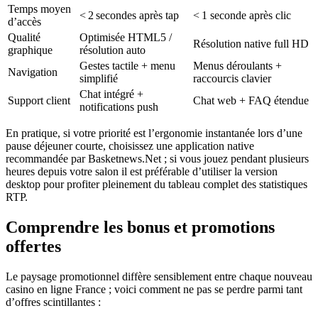
Temps moyen
< 2 secondes après tap
< 1 seconde après clic
d’accès
Qualité
Optimisée HTML5 /
Résolution native full HD
graphique
résolution auto
Gestes tactile + menu
Menus déroulants +
Navigation
simplifié
raccourcis clavier
Chat intégré +
Support client
Chat web + FAQ étendue
notifications push
En pratique, si votre priorité est l’ergonomie instantanée lors d’une
pause déjeuner courte, choisissez une application native
recommandée par Basketnews.Net ; si vous jouez pendant plusieurs
heures depuis votre salon il est préférable d’utiliser la version
desktop pour profiter pleinement du tableau complet des statistiques
RTP.
Comprendre les bonus et promotions
offertes
Le paysage promotionnel diffère sensiblement entre chaque nouveau
casino en ligne France ; voici comment ne pas se perdre parmi tant
d’offres scintillantes :