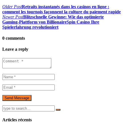
Navigation
Older Post
Retraits instantanés dans les casinos en ligne :
comment les tournois façonnent la culture du paiement rapide
de
Newer Post
Blitzschnelle Gewinne: Wie das optimierte
l’article
Gaming‑Plattform von BillionaireSpin Casino Ihre
Spielerfahrung revolutioniert
0 comments
Leave a reply
Articles récents