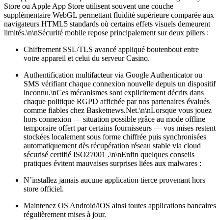
Store ou Apple App Store utilisent souvent une couche
supplémentaire WebGL permettant fluidité supérieure comparée aux
navigateurs HTML5 standards où certains effets visuels demeurent
limités.\n\nSécurité mobile repose principalement sur deux piliers :
Chiffrement SSL/TLS avancé appliqué bout­en­bout entre
votre appareil et celui du serveur Casino.
Authentification multifacteur via Google Authenticator ou
SMS vérifiant chaque connexion nouvelle depuis un dispositif
inconnu.\nCes mécanismes sont explicitement décrits dans
chaque politique RGPD affichée par nos partenaires évalués
comme fiables chez Basketnews.Net.\n\nLorsque vous jouez
hors connexion — situation possible grâce au mode offline
temporaire offert par certains fournisseurs — vos mises restent
stockées localement sous forme chiffrée puis synchronisées
automatiquement dès récupération réseau stable via cloud
sécurisé certifié ISO27001 .\n\nEnfin quelques conseils
pratiques évitent mauvaises surprises liées aux malwares :
N’installez jamais aucune application tierce provenant hors
store officiel.
Maintenez OS Android/iOS ainsi toutes applications bancaires
régulièrement mises à jour.