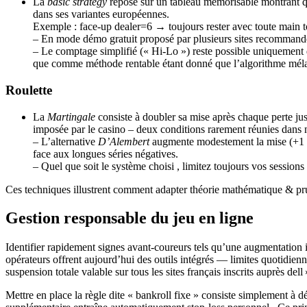
La
basic strategy
repose sur un tableau mémorisable montrant qu
dans ses variantes européennes.
Exemple : face-up dealer=6 → toujours rester avec toute main tot
– En mode démo gratuit proposé par plusieurs sites recommandés 
– Le comptage simplifié (« Hi‑Lo ») reste possible uniquement da
que comme méthode rentable étant donné que l’algorithme méla
Roulette
La
Martingale
consiste à doubler sa mise après chaque perte jus
imposée par le casino – deux conditions rarement réunies dans n
– L’alternative
D’Alembert
augmente modestement la mise (+1 un
face aux longues séries négatives.
– Quel que soit le système choisi , limitez toujours vos sessions
Ces techniques illustrent comment adapter théorie mathématique & prud
Gestion responsable du jeu en ligne
Identifier rapidement signes avant-coureurs tels qu’une augmentation 
opérateurs offrent aujourd’hui des outils intégrés — limites quotid
suspension totale valable sur tous les sites français inscrits auprès del
Mettre en place la règle dite « bankroll fixe » consiste simplement à 