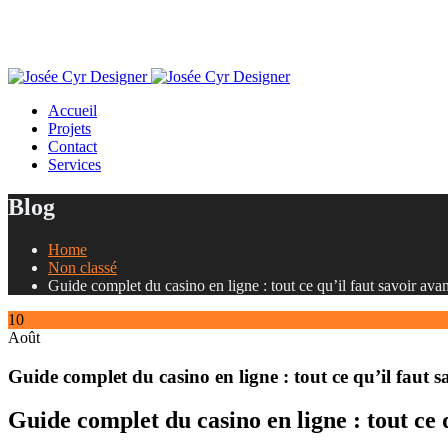
Accueil
Projets
Contact
Services
Blog
Home
Non classé
Guide complet du casino en ligne : tout ce qu’il faut savoir avan
10
Août
Guide complet du casino en ligne : tout ce qu’il faut 
Guide complet du casino en ligne : tout ce 