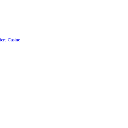
viera Casino