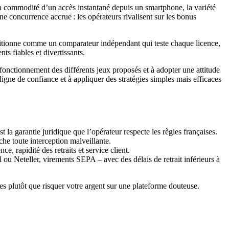
 la commodité d’un accès instantané depuis un smartphone, la variété
concurrence accrue : les opérateurs rivalisent sur les bonus
sitionne comme un comparateur indépendant qui teste chaque licence,
s fiables et divertissants.
fonctionnement des différents jeux proposés et à adopter une attitude
digne de confiance et à appliquer des stratégies simples mais efficaces
la garantie juridique que l’opérateur respecte les règles françaises.
che toute interception malveillante.
e, rapidité des retraits et service client.
l ou Neteller, virements SEPA – avec des délais de retrait inférieurs à
es plutôt que risquer votre argent sur une plateforme douteuse.