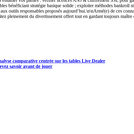
entamer vos parties : vérifier licences ANJ & chiffrement SSL pour gara
les bénéficiant stratégie basique solide ; exploiter méthodes bankroll str
e aux outils responsables proposés aujourd’hui.\n\nArmé(e) de ces conna
z pleinement du divertissement offert tout en gardant toujours maître 
alyse comparative centrée sur les tables Live Dealer
evez savoir avant de jouer