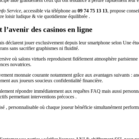
ncipe aide grandement ceux qui ont tendance à perdre rapidement leur é
nfo Service
, accessible via téléphone au
09 74 75 13 13
, propose consei
e loisir ludique & vie quotidienne équilibrée .
 l’avenir des casinos en ligne
is déclarent jouer exclusivement depuis leur smartphone selon Une étud
ans sans sacrifier graphismes ni fluidité.
sive où salons virtuels reproduisent fidèlement atmosphère parisienne t
ences novatrices.
ment monnaie courante notamment grâce aux avantages suivants : anonyma
ement aux joueurs soucieux confidentialité financière.
 seulement répondre immédiatement aux requêtes FAQ mais aussi personnal
tifs permettant interventions précoces .
sé , personnalisable où chaque joueur bénéficie simultanément performa