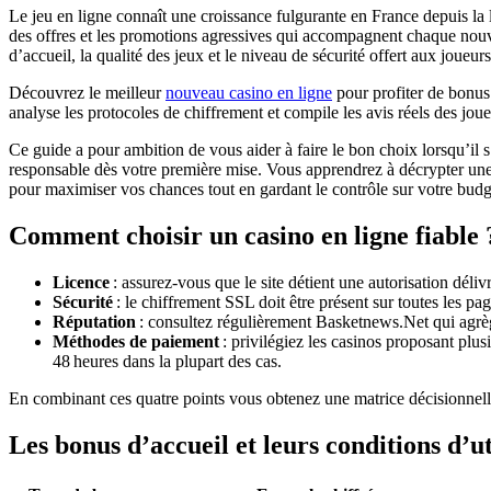
Le jeu en ligne connaît une croissance fulgurante en France depuis la 
des offres et les promotions agressives qui accompagnent chaque nouv
d’accueil, la qualité des jeux et le niveau de sécurité offert aux joueurs
Découvrez le meilleur
nouveau casino en ligne
pour profiter de bonus
analyse les protocoles de chiffrement et compile les avis réels des jou
Ce guide a pour ambition de vous aider à faire le bon choix lorsqu’il 
responsable dès votre première mise. Vous apprendrez à décrypter une of
pour maximiser vos chances tout en gardant le contrôle sur votre budg
Comment choisir un casino en ligne fiable 
Licence
: assurez‑vous que le site détient une autorisation déli
Sécurité
: le chiffrement SSL doit être présent sur toutes les p
Réputation
: consultez régulièrement Basketnews.Net qui agrège l
Méthodes de paiement
: privilégiez les casinos proposant plus
48 heures dans la plupart des cas.
En combinant ces quatre points vous obtenez une matrice décisionnelle 
Les bonus d’accueil et leurs conditions d’ut