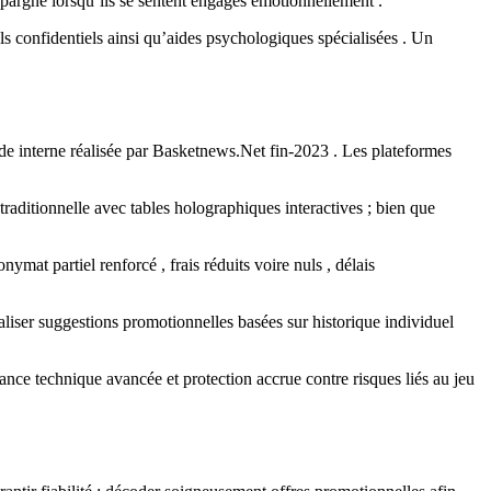
pargne lorsqu’ils se sentent engagés émotionnellement .
ls confidentiels ainsi qu’aides psychologiques spécialisées . Un
e interne réalisée par Basketnews.Net fin‑2023 . Les plateformes
raditionnelle avec tables holographiques interactives ; bien que
t partiel renforcé , frais réduits voire nuls , délais
iser suggestions promotionnelles basées sur historique individuel
nce technique avancée et protection accrue contre risques liés au jeu