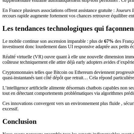
supplémentaire entraîne automatiquement stop‑loss personnel . Ce pri
En France plusieurs associations offrent assistance gratuite :
Joueurs I
recours rapide augmente fortement vos chances retrouver équilibre entr
Les tendances technologiques qui façonnent
Le mobile continue son ascension imparable : plus de
67%
des França
investissent donc lourdement dans UI responsive adaptée aux petits écr
Réalité virtuelle (VR) ouvre quant à elle une nouvelle dimension immer
coûteuse techniquement elle attire déjà early adopters avides d’expéri
Cryptomonnaies telles que Bitcoin ou Ethereum deviennent progressive
quasi‑instantanés tant côté dépôt que retrait… Cela répond particulièr
L’intelligence artificielle alimente désormais chatbots capables non
tout en détectant comportements problématiques via algorithmes prédic
Ces innovations convergent vers un environnement plus fluide , sécuri
excessif.
Conclusion