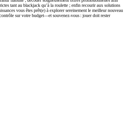
ntir fiabilité ; décoder soigneusement offres promotionnelles afin
ictes tant au blackjack qu’à la roulette ; enfin recourir aux solutions
issances vous êtes prêt(e) à explorer sereinement le meilleur nouveau
contrôle sur votre budget—et souvenez‑vous : jouer doit rester