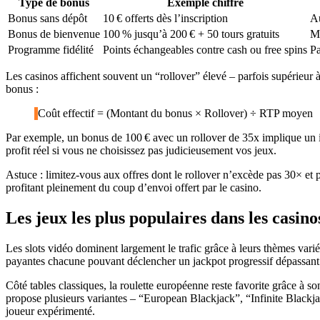
Type de bonus
Exemple chiffré
Bonus sans dépôt
10 € offerts dès l’inscription
Au
Bonus de bienvenue
100 % jusqu’à 200 € + 50 tours gratuits
Mi
Programme fidélité
Points échangeables contre cash ou free spins
Pa
Les casinos affichent souvent un “rollover” élevé – parfois supérieur à
bonus :
Coût effectif = (Montant du bonus × Rollover) ÷ RTP moyen
Par exemple, un bonus de 100 € avec un rollover de 35x implique un 
profit réel si vous ne choisissez pas judicieusement vos jeux.
Astuce : limitez-vous aux offres dont le rollover n’excède pas 30× et pr
profitant pleinement du coup d’envoi offert par le casino.
Les jeux les plus populaires dans les casino
Les slots vidéo dominent largement le trafic grâce à leurs thèmes vari
payantes chacune pouvant déclencher un jackpot progressif dépassant p
Côté tables classiques, la roulette européenne reste favorite grâce à 
propose plusieurs variantes – “European Blackjack”, “Infinite Blackj
joueur expérimenté.