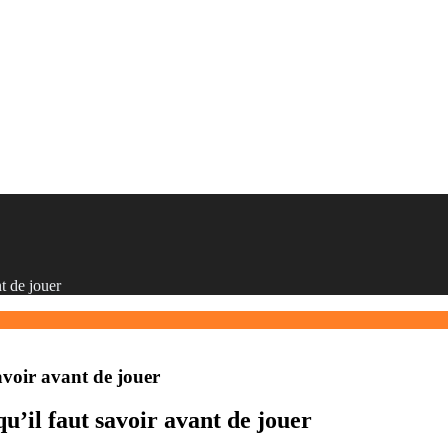
t de jouer
savoir avant de jouer
qu’il faut savoir avant de jouer