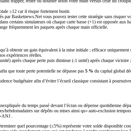
and frapper, rester ou doubler selon votre main versus celle du croupie
ale ≥12 car il risque fortement bustir.
par Basketnews.Net vous pouvez tester cette stratégie sans risquer votr
ns certains simulateurs où chaque carte basse (+1) est opposée aux haute
nge fréquemment les paquets après chaque main officielle.
qu’à obtenir un gain équivalent à la mise initiale ; efficace uniquement 
os expériences réelles.
ité) après chaque perte puis diminue (-1 unité) après chaque victoire 
 afin que toute perte potentielle ne dépasse pas
5 %
du capital global dé
ence budgétaire afin d’éviter l’écueil classique consistant à poursuivr
inexpliquée du temps passé devant l’écran ou dépense quotidienne dépass
iennes/hebdomadaires sur dépôts ou mises ainsi qu« auto‑exclusion temp
l »ANJ .
déterminer quel pourcentage (≤5%) représente votre solde disponible con