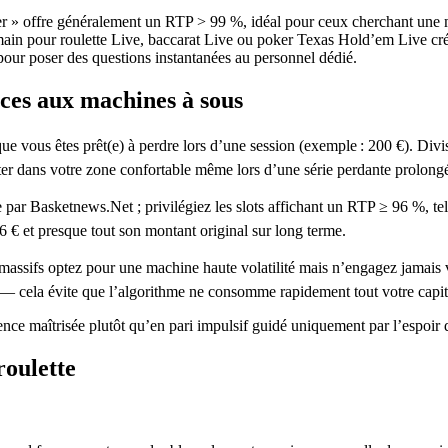
er » offre généralement un RTP > 99 %, idéal pour ceux cherchant une m
humain pour roulette Live, baccarat Live ou poker Texas Hold’em Live c
é) pour poser des questions instantanées au personnel dédié.
nces aux machines à sous
e vous êtes prêt(e) à perdre lors d’une session (exemple : 200 €). Divis
er dans votre zone confortable même lors d’une série perdante prolong
nie par Basketnews.Net ; privilégiez les slots affichant un RTP ≥ 96 %,
 € et presque tout son montant original sur long terme.
s massifs optez pour une machine haute volatilité mais n’engagez jamais 
i — cela évite que l’algorithme ne consomme rapidement tout votre capi
ence maîtrisée plutôt qu’en pari impulsif guidé uniquement par l’espoir 
roulette