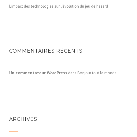
L'impact des technologies sur l'évolution du jeu de hasard
COMMENTAIRES RÉCENTS
Un commentateur WordPress
dans
Bonjour tout le monde !
ARCHIVES