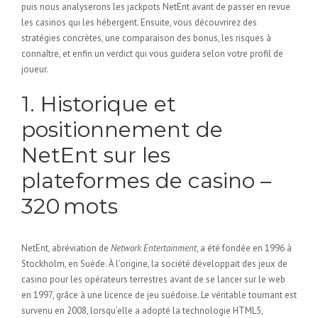
puis nous analyserons les jackpots NetEnt avant de passer en revue
les casinos qui les hébergent. Ensuite, vous découvrirez des
stratégies concrètes, une comparaison des bonus, les risques à
connaître, et enfin un verdict qui vous guidera selon votre profil de
joueur.
1. Historique et
positionnement de
NetEnt sur les
plateformes de casino –
320 mots
NetEnt, abréviation de
Network Entertainment
, a été fondée en 1996 à
Stockholm, en Suède. À l’origine, la société développait des jeux de
casino pour les opérateurs terrestres avant de se lancer sur le web
en 1997, grâce à une licence de jeu suédoise. Le véritable tournant est
survenu en 2008, lorsqu’elle a adopté la technologie HTML5,