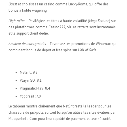
Quest
et choisissez un casino comme Lucky‑Roma, qui offre des
bonus à faible wagering.
High‑roller
– Privilégiez les titres à haute volatilité (
Mega Fortune
) sur
des plateformes comme Casino777, où les retraits sont instantanés
et le support client dédié.
Amateur de tours gratuits
– Favorisez les promotions de Winamax qui
combinent bonus de dépôt et free spins sur
Hall of Gods
.
Score global (sur 10)
NetEnt : 9,2
Play’n GO : 8,1
Pragmatic Play : 8,4
Yggdrasil : 7,9
Le tableau montre clairement que NetEnt reste le leader pour les
chasseurs de jackpots, surtout lorsqu’on utilise les sites évalués par
Plusquelinfo.Com pour leur rapidité de paiement et leur sécurité.