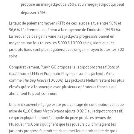
propose un mini‑jackpot de 250 € et un mega‑jackpot qui peut
dépasser 5 M €.
Le taux de paiement moyen (RTP) de ces jeux se situe entre 96 % et
96,6 %, légèrement supérieur à la moyenne de l’industrie (94‑95 %).
La fréquence des gains varie : les jackpots progressifs paient en
moyenne une fois toutes les 5 000 à 10 000 spins, alors que les
jackpots fixes sont plus réguliers, avec un gain moyen toutes les 800
spins.
Comparativement, Play’n GO propose le jackpot progressif
Book of
Gold
(max ≈ 2 M €) et Pragmatic Play mise sur des jackpots fixes
comme
The Dog House
(10 000 €). Les jackpots NetEnt restent les plus
élevés grâce à la synergie avec plusieurs opérateurs français qui
alimentent le pool commun.
Un point souvent négligé est le pourcentage de contribution : chaque
mise de 0,10 € dans
Mega Fortune
ajoute 0,02 € au jackpot progressif,
ce qui explique la montée rapide du prize pool. Les revues de
Plusquelinfo.Com soulignent que les joueurs qui privilégient les
jackpots progressifs profitent d’une meilleure probabilité de gros