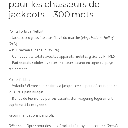
pour les chasseurs de
jackpots – 300 mots
Points forts de NetEnt
– Jackpot progressif le plus élevé du marché (
Mega Fortune
,
Hall of
Gods
).
– RTP moyen supérieur (96,5 %).
– Compatibilité totale avec les appareils mobiles grâce au HTML5.
– Partenariats solides avec les meilleurs casino en ligne qui paye
rapidement.
Points faibles
– Volatilité élevée sur les titres à jackpot, ce qui peut décourager les
joueurs à petit budget.
– Bonus de bienvenue parfois assortis d’un wagering légèrement
supérieur à la moyenne.
Recommandations par profil
Débutant
– Optez pour des jeux à volatilité moyenne comme
Gonzo’s