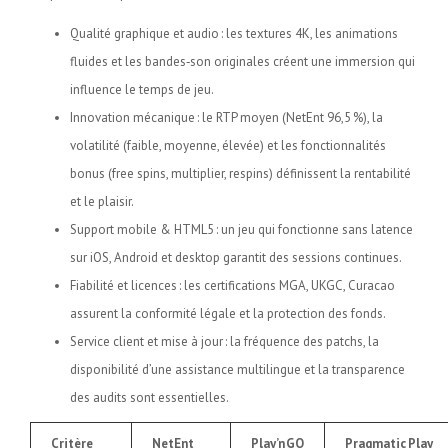
Qualité graphique et audio : les textures 4K, les animations
fluides et les bandes‑son originales créent une immersion qui
influence le temps de jeu.
Innovation mécanique : le RTP moyen (NetEnt 96,5 %), la
volatilité (faible, moyenne, élevée) et les fonctionnalités
bonus (free spins, multiplier, respins) définissent la rentabilité
et le plaisir.
Support mobile & HTML5 : un jeu qui fonctionne sans latence
sur iOS, Android et desktop garantit des sessions continues.
Fiabilité et licences : les certifications MGA, UKGC, Curacao
assurent la conformité légale et la protection des fonds.
Service client et mise à jour : la fréquence des patchs, la
disponibilité d’une assistance multilingue et la transparence
des audits sont essentielles.
Critère
NetEnt
Play’n GO
Pragmatic Play