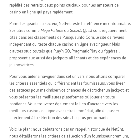
rapidité des retraits, deux points cruciaux pour les amateurs de
casino en ligne qui paye rapidement.
Parmi les géants du secteur, NetEnt reste la référence incontournable.
Ses titres comme
Mega Fortune
ou
Gonzo’s Quest
sont régulièrement
cités dans les classements de Plusquelinfo.Com, le site de revues
indépendant qui teste chaque casino en ligne avec rigueur. Mais
d’autres studios, tels que Play’n GO, Pragmatic Play ou Yggdrasil,
proposent eux aussi des jackpots alléchants et des expériences de
jeu novatrices.
Pour vous aider à naviguer dans cet univers, nous allons comparer
les critères essentiels qui différencient les fournisseurs, vous livrer
des astuces pour maximiser vos chances de décrocher un jackpot, et
vous présenter les meilleures plateformes où jouer en toute
confiance. Vous trouverez également le lien d’ancrage vers les
meilleurs casinos en ligne avec retrait immédiat
, afin de passer
directement à la sélection des sites les plus performants.
Voici le plan : nous débuterons par un rappel historique de NetEnt,
nous détaillerons les critères de sélection d’un fournisseur premium,