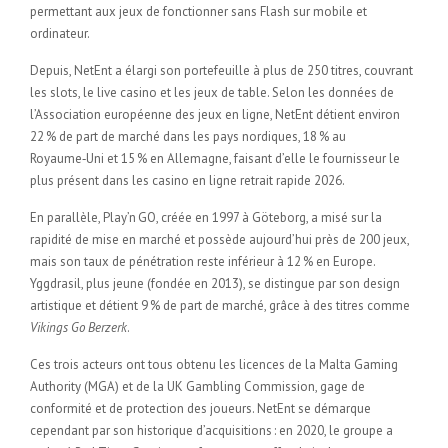
permettant aux jeux de fonctionner sans Flash sur mobile et
ordinateur.
Depuis, NetEnt a élargi son portefeuille à plus de 250 titres, couvrant
les slots, le live casino et les jeux de table. Selon les données de
l’Association européenne des jeux en ligne, NetEnt détient environ
22 % de part de marché dans les pays nordiques, 18 % au
Royaume‑Uni et 15 % en Allemagne, faisant d’elle le fournisseur le
plus présent dans les casino en ligne retrait rapide 2026.
En parallèle, Play’n GO, créée en 1997 à Göteborg, a misé sur la
rapidité de mise en marché et possède aujourd’hui près de 200 jeux,
mais son taux de pénétration reste inférieur à 12 % en Europe.
Yggdrasil, plus jeune (fondée en 2013), se distingue par son design
artistique et détient 9 % de part de marché, grâce à des titres comme
Vikings Go Berzerk
.
Ces trois acteurs ont tous obtenu les licences de la Malta Gaming
Authority (MGA) et de la UK Gambling Commission, gage de
conformité et de protection des joueurs. NetEnt se démarque
cependant par son historique d’acquisitions : en 2020, le groupe a