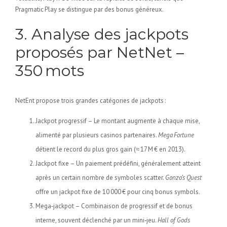
Pragmatic Play se distingue par des bonus généreux.
3. Analyse des jackpots
proposés par NetNet –
350 mots
NetEnt propose trois grandes catégories de jackpots :
Jackpot progressif – Le montant augmente à chaque mise,
alimenté par plusieurs casinos partenaires.
Mega Fortune
détient le record du plus gros gain (≈ 17 M € en 2013).
Jackpot fixe – Un paiement prédéfini, généralement atteint
après un certain nombre de symboles scatter.
Gonzo’s Quest
offre un jackpot fixe de 10 000 € pour cinq bonus symbols.
Mega‑jackpot – Combinaison de progressif et de bonus
interne, souvent déclenché par un mini‑jeu.
Hall of Gods