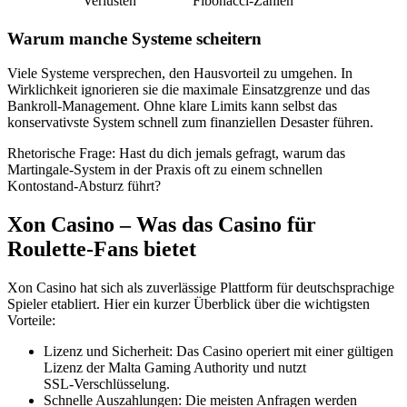
Verlusten
Fibonacci‑Zahlen
Warum manche Systeme scheitern
Viele Systeme versprechen, den Hausvorteil zu umgehen. In
Wirklichkeit ignorieren sie die maximale Einsatzgrenze und das
Bankroll‑Management. Ohne klare Limits kann selbst das
konservativste System schnell zum finanziellen Desaster führen.
Rhetorische Frage: Hast du dich jemals gefragt, warum das
Martingale‑System in der Praxis oft zu einem schnellen
Kontostand‑Absturz führt?
Xon Casino – Was das Casino für
Roulette‑Fans bietet
Xon Casino hat sich als zuverlässige Plattform für deutschsprachige
Spieler etabliert. Hier ein kurzer Überblick über die wichtigsten
Vorteile:
Lizenz und Sicherheit: Das Casino operiert mit einer gültigen
Lizenz der Malta Gaming Authority und nutzt
SSL‑Verschlüsselung.
Schnelle Auszahlungen: Die meisten Anfragen werden