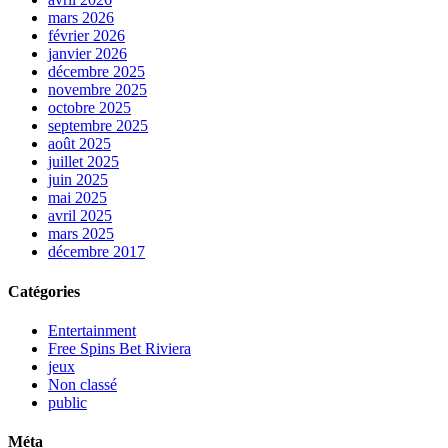
mars 2026
février 2026
janvier 2026
décembre 2025
novembre 2025
octobre 2025
septembre 2025
août 2025
juillet 2025
juin 2025
mai 2025
avril 2025
mars 2025
décembre 2017
Catégories
Entertainment
Free Spins Bet Riviera
jeux
Non classé
public
Méta