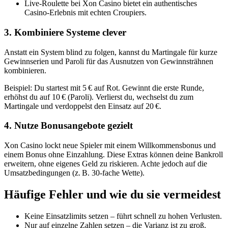
Live‑Roulette bei Xon Casino bietet ein authentisches
Casino‑Erlebnis mit echten Croupiers.
3. Kombiniere Systeme clever
Anstatt ein System blind zu folgen, kannst du Martingale für kurze
Gewinnserien und Paroli für das Ausnutzen von Gewinnsträhnen
kombinieren.
Beispiel: Du startest mit 5 € auf Rot. Gewinnt die erste Runde,
erhöhst du auf 10 € (Paroli). Verlierst du, wechselst du zum
Martingale und verdoppelst den Einsatz auf 20 €.
4. Nutze Bonusangebote gezielt
Xon Casino lockt neue Spieler mit einem Willkommensbonus und
einem Bonus ohne Einzahlung. Diese Extras können deine Bankroll
erweitern, ohne eigenes Geld zu riskieren. Achte jedoch auf die
Umsatzbedingungen (z. B. 30‑fache Wette).
Häufige Fehler und wie du sie vermeidest
Keine Einsatzlimits setzen – führt schnell zu hohen Verlusten.
Nur auf einzelne Zahlen setzen – die Varianz ist zu groß.