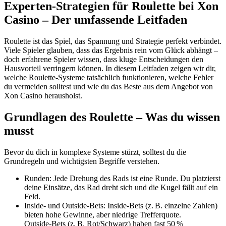
Experten‑Strategien für Roulette bei Xon
Casino – Der umfassende Leitfaden
Roulette ist das Spiel, das Spannung und Strategie perfekt verbindet.
Viele Spieler glauben, dass das Ergebnis rein vom Glück abhängt –
doch erfahrene Spieler wissen, dass kluge Entscheidungen den
Hausvorteil verringern können. In diesem Leitfaden zeigen wir dir,
welche Roulette‑Systeme tatsächlich funktionieren, welche Fehler
du vermeiden solltest und wie du das Beste aus dem Angebot von
Xon Casino herausholst.
Grundlagen des Roulette – Was du wissen
musst
Bevor du dich in komplexe Systeme stürzt, solltest du die
Grundregeln und wichtigsten Begriffe verstehen.
Runden: Jede Drehung des Rads ist eine Runde. Du platzierst
deine Einsätze, das Rad dreht sich und die Kugel fällt auf ein
Feld.
Inside‑ und Outside‑Bets: Inside‑Bets (z. B. einzelne Zahlen)
bieten hohe Gewinne, aber niedrige Trefferquote.
Outside‑Bets (z. B. Rot/Schwarz) haben fast 50 %