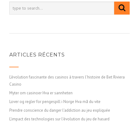
ARTICLES RÉCENTS
L'évolution fascinante des casinos à travers l'histoire de Bet Riviera
Casino
Myter om casinoer Hva er sannheten
Lover og regler for pengespill i Norge Hva må du vite
Prendre conscience du danger l'addiction au jeu expliquée
L'impact des technologies sur l'évolution du jeu de hasard