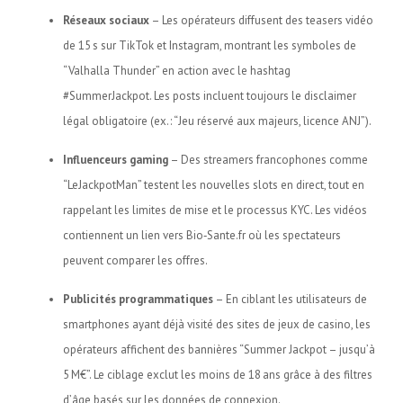
Réseaux sociaux
– Les opérateurs diffusent des teasers vidéo
de 15 s sur TikTok et Instagram, montrant les symboles de
“Valhalla Thunder” en action avec le hashtag
#SummerJackpot. Les posts incluent toujours le disclaimer
légal obligatoire (ex. : “Jeu réservé aux majeurs, licence ANJ”).
Influenceurs gaming
– Des streamers francophones comme
“LeJackpotMan” testent les nouvelles slots en direct, tout en
rappelant les limites de mise et le processus KYC. Les vidéos
contiennent un lien vers Bio‑Sante.fr où les spectateurs
peuvent comparer les offres.
Publicités programmatiques
– En ciblant les utilisateurs de
smartphones ayant déjà visité des sites de jeux de casino, les
opérateurs affichent des bannières “Summer Jackpot – jusqu’à
5 M€”. Le ciblage exclut les moins de 18 ans grâce à des filtres
d’âge basés sur les données de connexion.