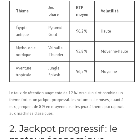
Jeu
RTP
Thème
Volatilité
phare
moyen
Égypte
Pyramid
96,2 %
Haute
antique
Gold
Mythologie
Valhalla
95,8 %
Moyenne‑haute
nordique
Thunder
Aventure
Jungle
96,5 %
Moyenne
tropicale
Splash
Le taux de rétention augmente de 12 % lorsqu’un slot combine un
thème fort et un jackpot progressif. Les volumes de mises, quant à
eux, grimpent de 8 % en moyenne sur les jeux à thème par rapport
aux machines classiques.
2. Jackpot progressif : le