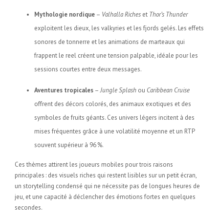
Mythologie nordique
–
Valhalla Riches
et
Thor’s Thunder
exploitent les dieux, les valkyries et les fjords gelés. Les effets
sonores de tonnerre et les animations de marteaux qui
frappent le reel créent une tension palpable, idéale pour les
sessions courtes entre deux messages.
Aventures tropicales
–
Jungle Splash
ou
Caribbean Cruise
offrent des décors colorés, des animaux exotiques et des
symboles de fruits géants. Ces univers légers incitent à des
mises fréquentes grâce à une volatilité moyenne et un RTP
souvent supérieur à 96 %.
Ces thèmes attirent les joueurs mobiles pour trois raisons
principales : des visuels riches qui restent lisibles sur un petit écran,
un storytelling condensé qui ne nécessite pas de longues heures de
jeu, et une capacité à déclencher des émotions fortes en quelques
secondes.