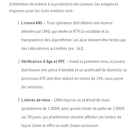
d’obtention de licence à la protection des joueurs. Les exigences
majeures pour les slots mobiles sont :
Licence ANJ
– Tout opérateur doit détenir une licence
délivrée par l’ANJ, qui vérifie le RTP, la volatilité et la
transparence des algorithmes. Les jeux doivent être testés par
des laboratoires accrédités (ex. : GLI).
Vérification d’âge et KYC
– Avant la première mise, le joueur
doit fournir une pièce d’identité et un justificatif de domicile. Le
processus KYC doit être réalisé en moins de 24 h, sous peine
de sanctions.
Limites de mise
– L’ANJ impose un plafond de mise
quotidienne de 1 000 €, ainsi qu’une limite de perte de 2 000 €
sur 30 jours. Les plateformes doivent afficher ces limites de
façon claire et offrir un outil d’auto‑exclusion.