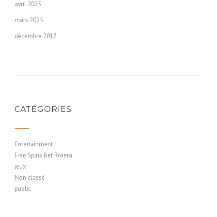
avril 2025
mars 2025
décembre 2017
CATÉGORIES
Entertainment
Free Spins Bet Riviera
jeux
Non classé
public