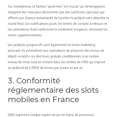
Sur smartphone, le facteur “quick‑win” est crucial. Les développeurs
intègrent des mini‑jeux déclenchés par des symboles spéciaux qui
offrent une chance instantanée de toucher le jackpot sans attendre le
round final. Les notifications push, les timers de compte à rebours et
les animations flash renforcent le sentiment d’urgence, stimulant les
mises supplémentaires.
Les jackpots progressifs sont également un levier marketing
puissant : ils permettent aux opérateurs de proposer des bonus de
dépôt « match » ou des tours gratuits conditionnés à un certain
niveau de mise, tout en restant dans les limites de l’ANJ qui impose
un plafond de 1 000 € de bonus par joueur et par an.
3. Conformité
réglementaire des slots
mobiles en France
L’ANJ supervise chaque aspect du jeu en ligne, du processus