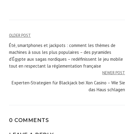
Navigation
OLDER POST
de
Été, smartphones et jackpots : comment les thèmes de
machines à sous les plus populaires – des pyramides
l’article
d’Égypte aux sagas nordiques – redéfinissent le jeu mobile
tout en respectant la réglementation française
NEWER POST
Experten‑Strategien für Blackjack bei Xon Casino – Wie Sie
das Haus schlagen
0 COMMENTS