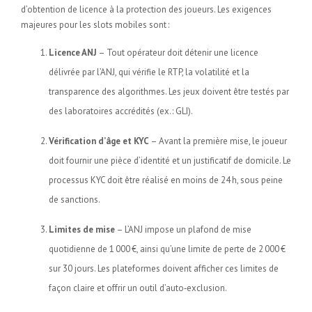
d’obtention de licence à la protection des joueurs. Les exigences
majeures pour les slots mobiles sont :
Licence ANJ
– Tout opérateur doit détenir une licence
délivrée par l’ANJ, qui vérifie le RTP, la volatilité et la
transparence des algorithmes. Les jeux doivent être testés par
des laboratoires accrédités (ex. : GLI).
Vérification d’âge et KYC
– Avant la première mise, le joueur
doit fournir une pièce d’identité et un justificatif de domicile. Le
processus KYC doit être réalisé en moins de 24 h, sous peine
de sanctions.
Limites de mise
– L’ANJ impose un plafond de mise
quotidienne de 1 000 €, ainsi qu’une limite de perte de 2 000 €
sur 30 jours. Les plateformes doivent afficher ces limites de
façon claire et offrir un outil d’auto‑exclusion.