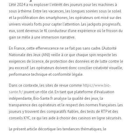
L’été 2024 a vu exploser l’intérêt des joueurs pour les machines à
sous à thème. Entre les vacances, les longues soirées sous le soleil
et la prolifération des smartphones, les opérateurs ont misé sur des
univers visuels forts pour capter l’attention. Les jackpots progressifs,
eux, sont devenus le fil conducteur d’une expérience où le frisson du
gain se mêle à une immersion narrative.
En France, cette effervescence ne se fait pas sans cadre. L’Autorité
Nationale des Jeux (ANJ) veille à ce que chaque spin respecte les
exigences de licence, de protection des données et de lutte contre le
jeu excessif. Les opérateurs doivent donc concilier créativité visuelle,
performance technique et conformité légale.
Dans ce contexte, les sites de revue comme
https://www.bio-
sante.fr/
jouent un rôle clé. En tant que plateforme d’évaluation
indépendante, Bio‑Sante.fr analyse la qualité des jeux, la
transparence des opérateurs et le respect des normes françaises. Les
joueurs y trouvent des comparatifs fiables, des tests de RTP et des
conseils KYC, ce qui les aide à choisir des casinos en ligne sécurisés.
Le présent article décortique les tendances thématiques, le