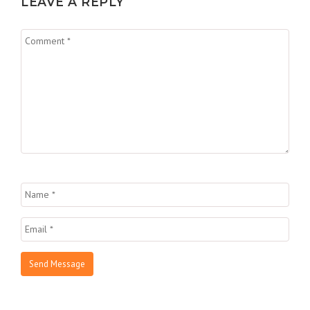
LEAVE A REPLY