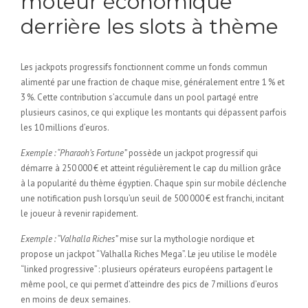
moteur économique
derrière les slots à thème
Les jackpots progressifs fonctionnent comme un fonds commun
alimenté par une fraction de chaque mise, généralement entre 1 % et
3 %. Cette contribution s’accumule dans un pool partagé entre
plusieurs casinos, ce qui explique les montants qui dépassent parfois
les 10 millions d’euros.
Exemple : “Pharaoh’s Fortune”
possède un jackpot progressif qui
démarre à 250 000 € et atteint régulièrement le cap du million grâce
à la popularité du thème égyptien. Chaque spin sur mobile déclenche
une notification push lorsqu’un seuil de 500 000 € est franchi, incitant
le joueur à revenir rapidement.
Exemple : “Valhalla Riches”
mise sur la mythologie nordique et
propose un jackpot “Valhalla Riches Mega”. Le jeu utilise le modèle
“linked progressive” : plusieurs opérateurs européens partagent le
même pool, ce qui permet d’atteindre des pics de 7 millions d’euros
en moins de deux semaines.