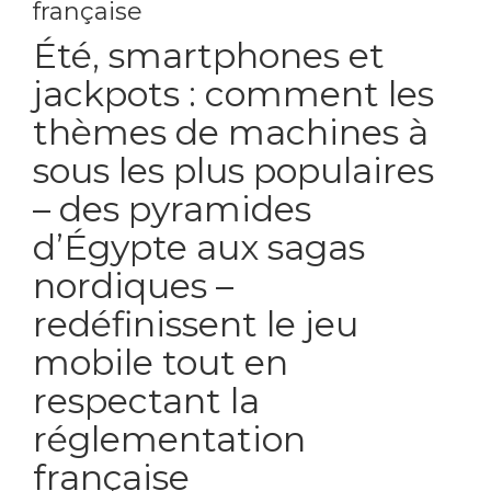
française
Été, smartphones et
jackpots : comment les
thèmes de machines à
sous les plus populaires
– des pyramides
d’Égypte aux sagas
nordiques –
redéfinissent le jeu
mobile tout en
respectant la
réglementation
française