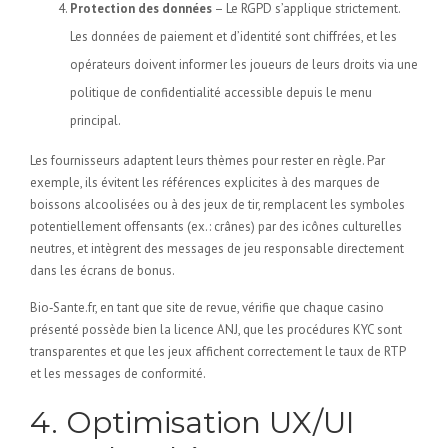
Protection des données
– Le RGPD s’applique strictement.
Les données de paiement et d’identité sont chiffrées, et les
opérateurs doivent informer les joueurs de leurs droits via une
politique de confidentialité accessible depuis le menu
principal.
Les fournisseurs adaptent leurs thèmes pour rester en règle. Par
exemple, ils évitent les références explicites à des marques de
boissons alcoolisées ou à des jeux de tir, remplacent les symboles
potentiellement offensants (ex. : crânes) par des icônes culturelles
neutres, et intègrent des messages de jeu responsable directement
dans les écrans de bonus.
Bio‑Sante.fr, en tant que site de revue, vérifie que chaque casino
présenté possède bien la licence ANJ, que les procédures KYC sont
transparentes et que les jeux affichent correctement le taux de RTP
et les messages de conformité.
4. Optimisation UX/UI