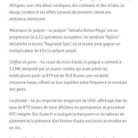
40 lignes, avec des dieux nordiques, des corbeaux et des éclairs. Le
design sombre et les effets sonores de tonnerre créent une
ambiance immersive.
Mécanique du jackpot
– Le jackpot “Valhalla Riches Mega” est un
progressive lié à 12 opérateurs européens. Un symbole “Mjölnir”
déclenche le bonus “Ragnarok Spin”, où le joueur peut gagner un
multiplicateur de 10 x le jackpot actuel.
Chiffres de gains
– Au cours du mois d’août, le jackpot a culminé à
5,1 M€, remporté par un joueur mobile qui avait activé les
notifications push. Le RTP est de 95,8 % avec une volatilité
moyenne‑haute, offrant un bon équilibre entre fréquence et montant
des gains.
Conformité
– Le jeu respecte les exigences de l’ANJ : affichage clair du
taux de RTP, limites de mise affichées en permanence, et procédure
KYC intégrée. Bio‑Sante.fr a souligné la transparence du tableau de
paiement et la présence d’un bouton d’auto‑exclusion accessible en
un clic.