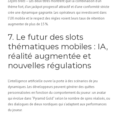
Leçons tirées
– Les deux titres montrent que la combinaison d’un
thème fort, d’un jackpot progressif attractif et d’une conformité stricte
crée une dynamique gagnante. Les opérateurs qui investissent dans
l’UX mobile et le respect des règles voient leurs taux de rétention
augmenter de plus de 15 %.
7. Le futur des slots
thématiques mobiles : IA,
réalité augmentée et
nouvelles régulations
L’intelligence artificielle ouvre la porte à des scénarios de jeu
dynamiques. Les développeurs peuvent générer des quêtes
personnalisées en fonction du comportement du joueur : un avatar
qui évolue dans “Pyramid Gold” selon le nombre de spins réalisés, ou
des dialogues de dieux nordiques qui s’adaptent aux performances
du joueur.