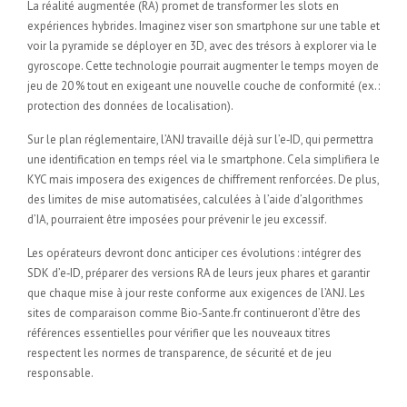
La réalité augmentée (RA) promet de transformer les slots en
expériences hybrides. Imaginez viser son smartphone sur une table et
voir la pyramide se déployer en 3D, avec des trésors à explorer via le
gyroscope. Cette technologie pourrait augmenter le temps moyen de
jeu de 20 % tout en exigeant une nouvelle couche de conformité (ex. :
protection des données de localisation).
Sur le plan réglementaire, l’ANJ travaille déjà sur l’e‑ID, qui permettra
une identification en temps réel via le smartphone. Cela simplifiera le
KYC mais imposera des exigences de chiffrement renforcées. De plus,
des limites de mise automatisées, calculées à l’aide d’algorithmes
d’IA, pourraient être imposées pour prévenir le jeu excessif.
Les opérateurs devront donc anticiper ces évolutions : intégrer des
SDK d’e‑ID, préparer des versions RA de leurs jeux phares et garantir
que chaque mise à jour reste conforme aux exigences de l’ANJ. Les
sites de comparaison comme Bio‑Sante.fr continueront d’être des
références essentielles pour vérifier que les nouveaux titres
respectent les normes de transparence, de sécurité et de jeu
responsable.