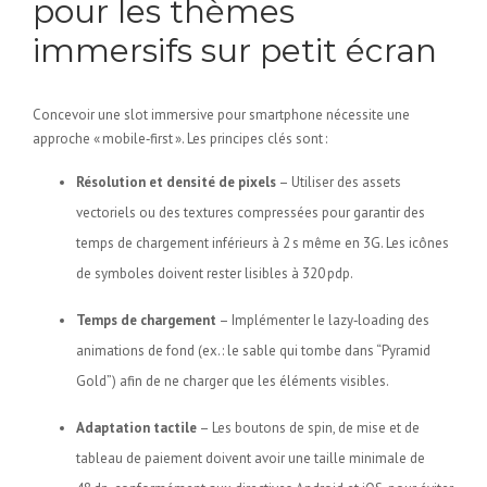
pour les thèmes
immersifs sur petit écran
Concevoir une slot immersive pour smartphone nécessite une
approche « mobile‑first ». Les principes clés sont :
Résolution et densité de pixels
– Utiliser des assets
vectoriels ou des textures compressées pour garantir des
temps de chargement inférieurs à 2 s même en 3G. Les icônes
de symboles doivent rester lisibles à 320 pdp.
Temps de chargement
– Implémenter le lazy‑loading des
animations de fond (ex. : le sable qui tombe dans “Pyramid
Gold”) afin de ne charger que les éléments visibles.
Adaptation tactile
– Les boutons de spin, de mise et de
tableau de paiement doivent avoir une taille minimale de