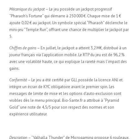
Mécanique du jackpot
– Le jeu possède un jackpot progressif
“Pharaoh’s Fortune” qui démarre à 250 000 €. Chaque mise de 1 €
ajoute 0,02 € au jackpot. Un symbole spécial “Pharaoh” déclenche le
mini‑jeu “Temple Run”, offrant une chance de multiplier le jackpot par
5.
Chiffres de gains
– En juillet, le jackpot a atteint 3,2 M€, distribué à un
joueur français via l’application mobile. Le RTP du jeu est de 96,2 %
avec une volatilité haute, ce qui explique la rareté mais l’impact des
gains.
Conformité
– Le jeu a été certifié par GLI, possède la licence ANJ et
intègre un écran de KYC obligatoire avant le premier spin. Les
messages de limite de mise et les options d’auto‑exclusion sont
visibles dès le menu principal. Bio‑Sante.fr a attribué à “Pyramid
Gold” une note de 4,5/5 pour son respect des normes et son
expérience utilisateur.
Cas 2 : Valhalla Thunder
Description
– “Valhalla Thunder” de Microgaming propose 6 rouleaux,