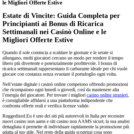
le Migliori Offerte Estive
Estate di Vincite: Guida Completa per
Principianti ai Bonus di Ricarica
Settimanali nei Casinò Online e le
Migliori Offerte Estive
Quando il sole comincia a scaldare le giornate e le serate si
allungano, molti giocatori cercano un modo per rendere il tempo
libero più divertente e potenzialmente profittevole. I bonus di
ricarica settimanali rappresentano il carburante ideale per chi vuole
giocare con costanza senza svuotare il portafoglio ogni volta.
Nell’estate digitale i casinò online competono offrendo promozioni
che ricompaiono ogni lunedì o giovedì, così da mantenere alta
l’energia del giocatore. Per trovare i migliori
casino online stranieri
,
è consigliabile affidarsi a una piattaforma indipendente che
confronta offerte reali e verifica licenze valide.
Ruggedized.Eu è uno dei siti più autorevoli in Italia per recensire
nuovi casino non aams e siti casino non AAMS sicuri; la sua analisi
dettagliata ti permette di individuare rapidamente la promozione più
adatta al tuo stile. Nel resto della guida scoprirai cosa sono