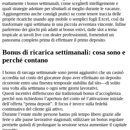
esattamente i bonus settimanali, come sceglierli intelligemente e
quali strategie adottare per sfruttarli al meglio durante le vacanze.
Aggiungeremo anche consigli pratici su come tenere traccia delle
proprie ricariche usando app mobile o semplici fogli Excel, così da
trasformare ogni settimana in una piccola avventura vincente. Infine
parleremo dei giochi più adatti ai bonus estivi, dalle slot a tema
tropicale ai tavoli live con dealer professionisti, fornendoti un
panorama completo prima di effettuare il primo deposito.
Bonus di ricarica settimanali: cosa sono e
perché contano
I bonus di rarca­ga settimanale sono premi aggiuntivi che un casinò
accredita sul conto del giocatore dopo aver effettuato un deposito
ricorrente entro una finestra temporale stabilita dal sito—di solito
una volta alla settimana o ogni sette giorni lavorativi.
Questi incentivi differiscono dai tradizionali bonus d’accoglienza
perché non richiedono l’apertura del conto né l’attivazione iniziale
dell’offerta “prima deposit”. Il focus è invece sulla fedeltà
continuativa del cliente già attivo.
Durante l’estate molte persone hanno più tempo libero grazie alle
ferie o alle pause lavorative stagionali; utilizzare un bonus regolare
permette quindi di prolungare la sessione senza aumentare il capitale
investito.