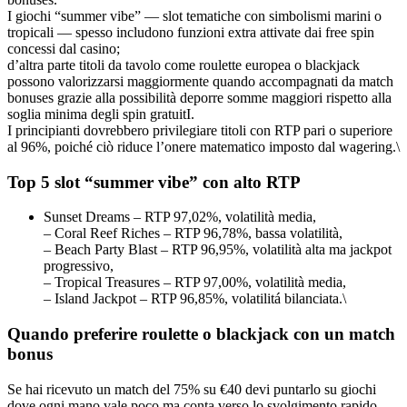
I giochi “summer vibe” — slot tematiche con simbolismi marini o
tropicali — spesso includono funzioni extra attivate dai free spin
concessi dal casino;
d’altra parte titoli da tavolo come roulette europea o blackjack
possono valorizzarsi maggiormente quando accompagnati da match
bonuses grazie alla possibilità de­porre somme maggiori rispetto alla
soglia minima degli spin gratuitI.
I principianti dovrebbero privilegiare titoli con RTP pari o superiore
al 96%, poiché ciò riduce l’onere matematico imposto dal wagering.\
Top 5 slot “summer vibe” con alto RTP
Sunset Dreams – RTP 97,02%, volatilità media,
– Coral Reef Riches – RTP 96,78%, bassa volatilità,
– Beach Party Blast – RTP 96,95%, volatilità alta ma jackpot
progressivo,
– Tropical Treasures – RTP 97,00%, volatilità media,
– Island Jackpot – RTP 96,85%, volatilitá bilanciata.\
Quando preferire roulette o blackjack con un match
bonus
Se hai ricevuto un match del 75% su €40 devi puntarlo su giochi
dove ogni mano vale poco ma conta verso lo svolgimento rapido