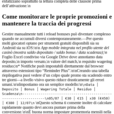
enfatizzano soprattutto la lettura completa delle clausole prima
dell’attivazione.\n
Come monitorare le proprie promozioni e
mantenere la traccia dei progressi
Gestire manualmente tutti i reload bonuses può diventare complesso
quando ne accumuli diversi contemporaneamente.—Per questo
molti giocatori optano per strumenti gratuiti disponibili sia su
Android sia su iOS:\n\n
App mobile integrata nel profilo utente del
casinò (mostra saldo depositato / saldo bonus / data scadenza);\n
Foglio Excel condiviso via Google Drive dove annotiamo data
deposito,\n importo versato,\n valore del match,\n requisito wagering
residuo;\n* Notifiche push impostabili direttamente dal browser
attraverso estensioni tipo “Reminder Plus”.\n\nCreando una tabella
riepilogativa puoi vedere d’un colpo quale promo sta scadendo entro
tre giorni—a livello visivo questo riduce drasticamente gli errori
umani.\n\nImpostiamo ora un semplice modello:\n
\nData │
Deposito │ Bonus │ Wagering Totale │ Residuo │
Scadenza\n--------------------------------------------
---------------------\n05/07 │ €30 │ €15 │ x30 (€450)
\nQuesto schema ti consente inoltre di calcolare
│ €380 │ 12/07\n
rapidamente quanto devi ancora puntare prima della
conversione.\n\nÈ buona norma impostare promemoria mensili nella