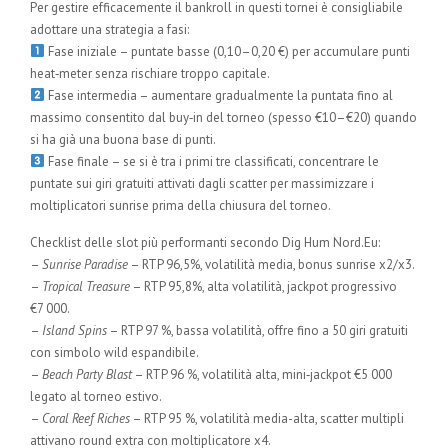
Per gestire efficacemente il bankroll in questi tornei è consigliabile
adottare una strategia a fasi:
Fase iniziale – puntate basse (0,10–0,20 €) per accumulare punti
heat‑meter senza rischiare troppo capitale.
Fase intermedia – aumentare gradualmente la puntata fino al
massimo consentito dal buy‑in del torneo (spesso €10–€20) quando
si ha già una buona base di punti.
Fase finale – se si è tra i primi tre classificati, concentrare le
puntate sui giri gratuiti attivati dagli scatter per massimizzare i
moltiplicatori sunrise prima della chiusura del torneo.
Checklist delle slot più performanti secondo Dig Hum Nord.Eu:
–
Sunrise Paradise
– RTP 96,5%, volatilità media, bonus sunrise x2/x3.
–
Tropical Treasure
– RTP 95,8%, alta volatilità, jackpot progressivo
€7 000.
–
Island Spins
– RTP 97 %, bassa volatilità, offre fino a 50 giri gratuiti
con simbolo wild espandibile.
–
Beach Party Blast
– RTP 96 %, volatilità alta, mini‑jackpot €5 000
legato al torneo estivo.
–
Coral Reef Riches
– RTP 95 %, volatilità media-alta, scatter multipli
attivano round extra con moltiplicatore x4.