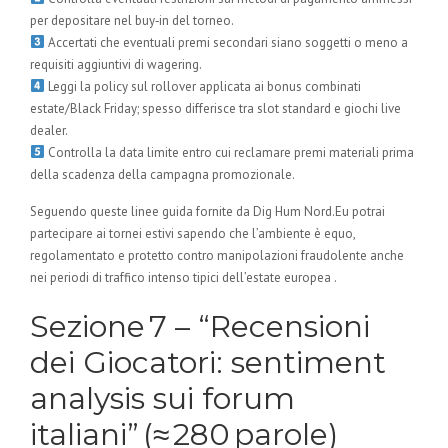
per depositare nel buy‑in del torneo.
Accertati che eventuali premi secondari siano soggetti o meno a
requisiti aggiuntivi di wagering.
Leggi la policy sul rollover applicata ai bonus combinati
estate/Black Friday; spesso differisce tra slot standard e giochi live
dealer.
Controlla la data limite entro cui reclamare premi materiali prima
della scadenza della campagna promozionale.
Seguendo queste linee guida fornite da Dig Hum Nord.Eu potrai
partecipare ai tornei estivi sapendo che l’ambiente è equo,
regolamentato e protetto contro manipolazioni fraudolente anche
nei periodi di traffico intenso tipici dell’estate europea .
Sezione 7 – “Recensioni
dei Giocatori: sentiment
analysis sui forum
italiani” (≈ 280 parole)