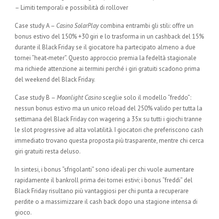
– Limiti temporali e possibilità di rollover
Case study A –
Casino SolarPlay
combina entrambi gli stili: offre un
bonus estivo del 150% +30 giri e lo trasforma in un cashback del 15%
durante il Black Friday se il giocatore ha partecipato almeno a due
tornei “heat‑meter”. Questo approccio premia la fedeltà stagionale
ma richiede attenzione ai termini perché i giri gratuiti scadono prima
del weekend del Black Friday.
Case study B –
Moonlight Casino
sceglie solo il modello “freddo”:
nessun bonus estivo ma un unico reload del 250% valido per tutta la
settimana del Black Friday con wagering a 35x su tutti i giochi tranne
le slot progressive ad alta volatilità. I giocatori che preferiscono cash
immediato trovano questa proposta più trasparente, mentre chi cerca
giri gratuiti resta deluso.
In sintesi, i bonus “sfrigolanti” sono ideali per chi vuole aumentare
rapidamente il bankroll prima dei tornei estivi; i bonus “freddi” del
Black Friday risultano più vantaggiosi per chi punta a recuperare
perdite o a massimizzare il cash back dopo una stagione intensa di
gioco.