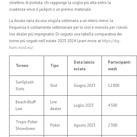
obiettivo di puntata; chi raggiunge la soglia più alta entro la
scadenza vince il jackpot o un premio materiale.
La durata varia da una singola settimana a un intero mese; la
frequenza è solitamente settimanale per le slot e mensile per i tavoli
live dealer più impegnativi. Di seguito una tabella comparativa dei
tornei più seguiti nell’estate 2023‑2024: Learn more at
https://dig-
hum-nord.eu/
.
Data lancio
Partecipanti
Torneo
Tipo
estate
medi
SunSplash
Slot
Giugno 2023
12 800
Slots
Beach‑Bluff
Live
Luglio 2023
4 500
Live
dealer
Tropic‑Poker
Poker
Agosto 2023
2 300
Showdown