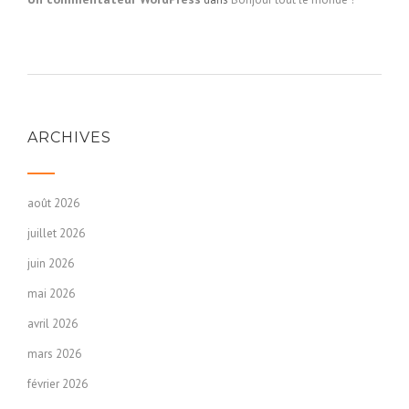
ARCHIVES
août 2026
juillet 2026
juin 2026
mai 2026
avril 2026
mars 2026
février 2026