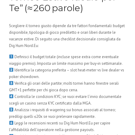
Te” (≈ 260 parole)
Scegliere il torneo giusto dipende da tre fattori fondamentali: budget
disponibile, tipologia di gioco prediletto e orari liberi durante le
vacanze estive. Di seguito una checklist decisionale consigliata da
Dig Hum Nord.Eu:
Definisci il budget totale (incluse spese extra come eventuale
viaggio premio). Imposta un limite massimo per buy‑in settimanale.
Identifica la categoria preferita – slot heat‑meter vs live dealer vs
poker showdown.
Verifica gli orari delle partite; molti tornei hanno finestre serali
GMT+1 perfette per chi gioca dopo cena.
Controlla le condizioni KYC; se vuoi evitare l’invio documentale
scegli un casino senza KYC certificato dalla MGA.
Analizza i requisiti di wagering sui bonus associati al torneo;
prediligi quelli ≤20x se vuoi prelevare rapidamente.
Leggi le recensioni recenti su Dig Hum Nord.Eu per capire
l’affidabilità dell’operatore nella gestione payouts.