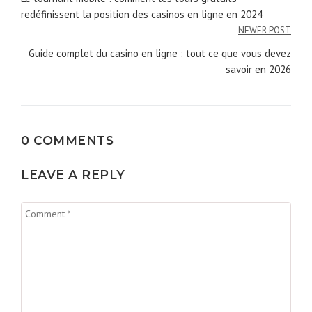
de
redéfinissent la position des casinos en ligne en 2024
l’article
NEWER POST
Guide complet du casino en ligne : tout ce que vous devez
savoir en 2026
0 COMMENTS
LEAVE A REPLY