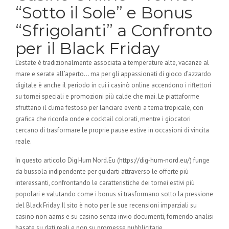
“Sotto il Sole” e Bonus
“Sfrigolanti” a Confronto
per il Black Friday
L’estate è tradizionalmente associata a temperature alte, vacanze al
mare e serate all’aperto… ma per gli appassionati di gioco d’azzardo
digitale è anche il periodo in cui i casinò online accendono i riflettori
su tornei speciali e promozioni più calde che mai. Le piattaforme
sfruttano il clima festoso per lanciare eventi a tema tropicale, con
grafica che ricorda onde e cocktail colorati, mentre i giocatori
cercano di trasformare le proprie pause estive in occasioni di vincita
reale.
In questo articolo Dig Hum Nord.Eu (https://dig‑hum‑nord.eu/) funge
da bussola indipendente per guidarti attraverso le offerte più
interessanti, confrontando le caratteristiche dei tornei estivi più
popolari e valutando come i bonus si trasformano sotto la pressione
del Black Friday. Il sito è noto per le sue recensioni imparziali su
casino non aams e su casino senza invio documenti, fornendo analisi
basate su dati reali e non su promesse pubblicitarie.