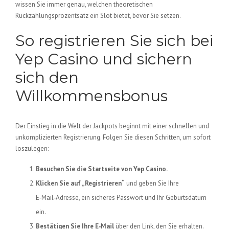
wissen Sie immer genau, welchen theoretischen
Rückzahlungsprozentsatz ein Slot bietet, bevor Sie setzen.
So registrieren Sie sich bei
Yep Casino und sichern
sich den
Willkommensbonus
Der Einstieg in die Welt der Jackpots beginnt mit einer schnellen und
unkomplizierten Registrierung. Folgen Sie diesen Schritten, um sofort
loszulegen:
Besuchen Sie die Startseite von Yep Casino.
Klicken Sie auf „Registrieren“
und geben Sie Ihre
E‑Mail‑Adresse, ein sicheres Passwort und Ihr Geburtsdatum
ein.
Bestätigen Sie Ihre E‑Mail
über den Link, den Sie erhalten.