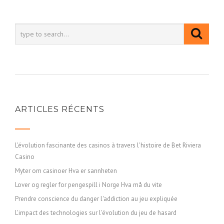
ARTICLES RÉCENTS
L'évolution fascinante des casinos à travers l'histoire de Bet Riviera
Casino
Myter om casinoer Hva er sannheten
Lover og regler for pengespill i Norge Hva må du vite
Prendre conscience du danger l'addiction au jeu expliquée
L'impact des technologies sur l'évolution du jeu de hasard