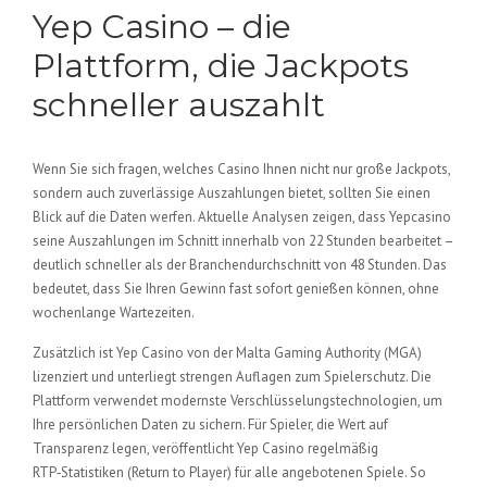
Yep Casino – die
Plattform, die Jackpots
schneller auszahlt
Wenn Sie sich fragen, welches Casino Ihnen nicht nur große Jackpots,
sondern auch zuverlässige Auszahlungen bietet, sollten Sie einen
Blick auf die Daten werfen. Aktuelle Analysen zeigen, dass Yepcasino
seine Auszahlungen im Schnitt innerhalb von 22 Stunden bearbeitet –
deutlich schneller als der Branchendurchschnitt von 48 Stunden. Das
bedeutet, dass Sie Ihren Gewinn fast sofort genießen können, ohne
wochenlange Wartezeiten.
Zusätzlich ist Yep Casino von der Malta Gaming Authority (MGA)
lizenziert und unterliegt strengen Auflagen zum Spielerschutz. Die
Plattform verwendet modernste Verschlüsselungstechnologien, um
Ihre persönlichen Daten zu sichern. Für Spieler, die Wert auf
Transparenz legen, veröffentlicht Yep Casino regelmäßig
RTP‑Statistiken (Return to Player) für alle angebotenen Spiele. So