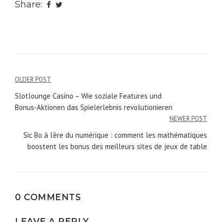
Share:
Navigation
OLDER POST
de
Slotlounge Casino – Wie soziale Features und
Bonus‑Aktionen das Spielerlebnis revolutionieren
l’article
NEWER POST
Sic Bo à l’ère du numérique : comment les mathématiques
boostent les bonus des meilleurs sites de jeux de table
0 COMMENTS
LEAVE A REPLY