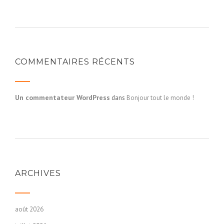
COMMENTAIRES RÉCENTS
Un commentateur WordPress
dans
Bonjour tout le monde !
ARCHIVES
août 2026