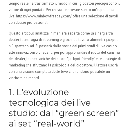
tempo reale ha trasformato il modo in cui i giocatori percepiscono il
valore di ogni puntata. Per chi vuole provare subito un’esperienza
live, https://www.rainbowfreeday.com/ offre una selezione di tavoli
con dealer professionali.
Questo articolo analizza in maniera esperta come la sinergia tra
dealer, tecnologia di streaming e giochi da tavolo alimenti i jackpot
più spettacolari. Si passerà dalla storia dei primi studi di live casino
alle innovazioni più recenti, per poi approfondire il ruolo del carisma
del dealer, le meccaniche dei giochi “jackpot‑friendly” e le strategie di
marketing che sfruttano la psicologia del giocatore. Il lettore uscirà
con una visione completa delle leve che rendono possibile un
vincitore da record.
1. L’evoluzione
tecnologica dei live
studio: dal “green screen”
ai set “real‑world”