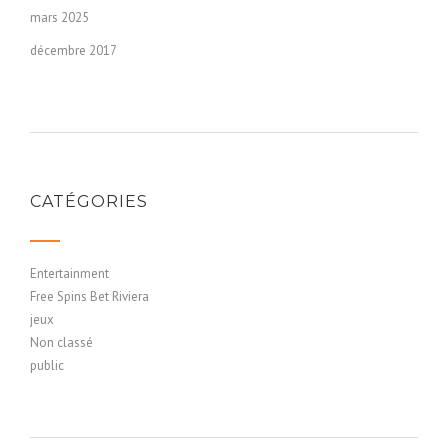
mars 2025
décembre 2017
CATÉGORIES
Entertainment
Free Spins Bet Riviera
jeux
Non classé
public