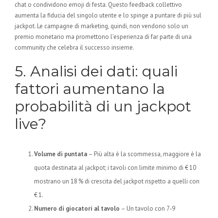
chat o condividono emoji di festa. Questo feedback collettivo
aumenta la fiducia del singolo utente e lo spinge a puntare di più sul
jackpot. Le campagne di marketing, quindi, non vendono solo un
premio monetario ma promettono l’esperienza di far parte di una
community che celebra il successo insieme.
5. Analisi dei dati: quali
fattori aumentano la
probabilità di un jackpot
live?
Volume di puntata
– Più alta è la scommessa, maggiore è la
quota destinata al jackpot; i tavoli con limite minimo di € 10
mostrano un 18 % di crescita del jackpot rispetto a quelli con
€ 1.
Numero di giocatori al tavolo
– Un tavolo con 7‑9