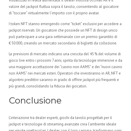
visualizzati in realtà aumentata: il dealer indossa occhiali AR e il
valore del jackpot fluttua sopra il tavolo, consentendo al giocatore
di “toccare” virtualmente l’importo con il proprio avatar.
I token NFT stanno emergendo come “ticket” esclusivi per accedere a
jackpot riservati. Un giocatore che possiede un NFT di design unico
può partecipare a una gara settimanale con un premio garantito di
€ 50 000, creando un mercato secondario di biglietti da collezione.
Le previsioni di mercato indicano una crescita del 45 % del volume di
gioco live entro i prossimi 7 anni, spinta da tecnologie immersive e da
una maggiore accettazione dei “casino non AAMS” e dei “nuovi casino
non AAMS” nei mercati esteri. Operatori che investiranno in AR, NFT e
algoritmi predittivi saranno in grado di offrire jackpot più frequenti e
più grandi, consolidando la fiducia dei giocatori.
Conclusione
L’interazione tra dealer esperti, giochi da tavolo progettati per il
jackpot e tecnologie di streaming avanzate crea l’ambiente ideale
per vincite spettacolari. I dealer, con il loro carisma, trasformano ogni