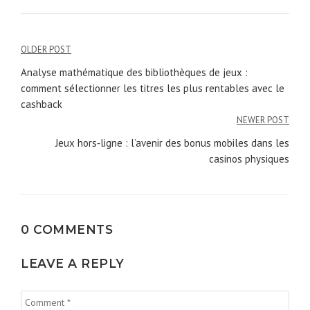
Navigation
OLDER POST
de
Analyse mathématique des bibliothèques de jeux :
comment sélectionner les titres les plus rentables avec le
l’article
cashback
NEWER POST
Jeux hors‑ligne : l’avenir des bonus mobiles dans les
casinos physiques
0 COMMENTS
LEAVE A REPLY