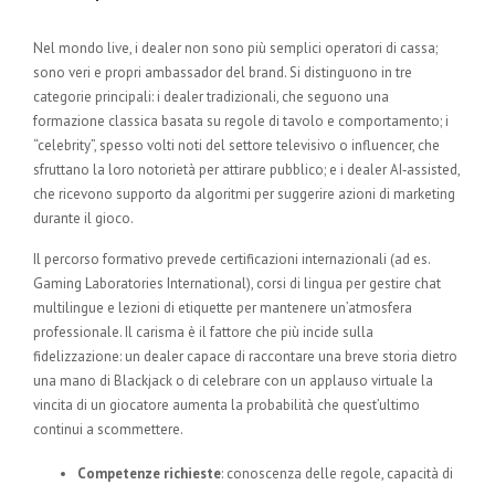
Nel mondo live, i dealer non sono più semplici operatori di cassa;
sono veri e propri ambassador del brand. Si distinguono in tre
categorie principali: i dealer tradizionali, che seguono una
formazione classica basata su regole di tavolo e comportamento; i
“celebrity”, spesso volti noti del settore televisivo o influencer, che
sfruttano la loro notorietà per attirare pubblico; e i dealer AI‑assisted,
che ricevono supporto da algoritmi per suggerire azioni di marketing
durante il gioco.
Il percorso formativo prevede certificazioni internazionali (ad es.
Gaming Laboratories International), corsi di lingua per gestire chat
multilingue e lezioni di etiquette per mantenere un’atmosfera
professionale. Il carisma è il fattore che più incide sulla
fidelizzazione: un dealer capace di raccontare una breve storia dietro
una mano di Blackjack o di celebrare con un applauso virtuale la
vincita di un giocatore aumenta la probabilità che quest’ultimo
continui a scommettere.
Competenze richieste
: conoscenza delle regole, capacità di