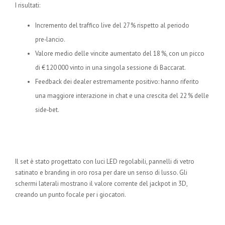
I risultati:
Incremento del traffico live del 27 % rispetto al periodo
pre‑lancio.
Valore medio delle vincite aumentato del 18 %, con un picco
di € 120 000 vinto in una singola sessione di Baccarat.
Feedback dei dealer estremamente positivo: hanno riferito
una maggiore interazione in chat e una crescita del 22 % delle
side‑bet.
7.1. Il dietro le quinte del set
design
Il set è stato progettato con luci LED regolabili, pannelli di vetro
satinato e branding in oro rosa per dare un senso di lusso. Gli
schermi laterali mostrano il valore corrente del jackpot in 3D,
creando un punto focale per i giocatori.
7.2. Performance dei dealer: