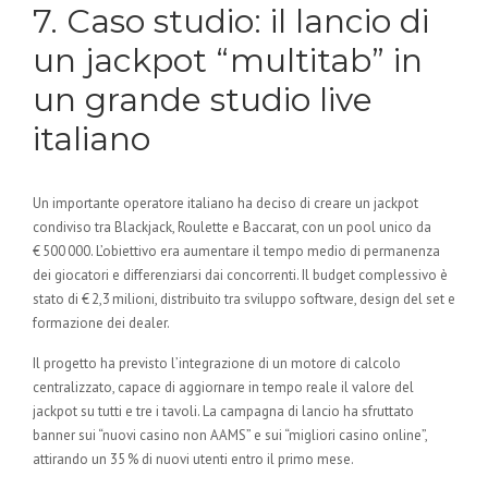
7. Caso studio: il lancio di
un jackpot “multitab” in
un grande studio live
italiano
Un importante operatore italiano ha deciso di creare un jackpot
condiviso tra Blackjack, Roulette e Baccarat, con un pool unico da
€ 500 000. L’obiettivo era aumentare il tempo medio di permanenza
dei giocatori e differenziarsi dai concorrenti. Il budget complessivo è
stato di € 2,3 milioni, distribuito tra sviluppo software, design del set e
formazione dei dealer.
Il progetto ha previsto l’integrazione di un motore di calcolo
centralizzato, capace di aggiornare in tempo reale il valore del
jackpot su tutti e tre i tavoli. La campagna di lancio ha sfruttato
banner sui “nuovi casino non AAMS” e sui “migliori casino online”,
attirando un 35 % di nuovi utenti entro il primo mese.