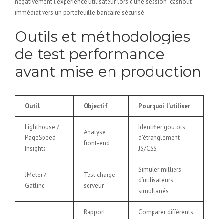
négativement l’expérience utilisateur lors d’une session “cashout”
immédiat vers un portefeuille bancaire sécurisé.
Outils et méthodologies
de test performance
avant mise en production
Outil
Objectif
Pourquoi l’utiliser
Lighthouse /
Identifier goulots
Analyse
PageSpeed
d’étranglement
front-end
Insights
JS/CSS
Simuler milliers
JMeter /
Test charge
d’utilisateurs
Gatling
serveur
simultanés
Rapport
Comparer différents