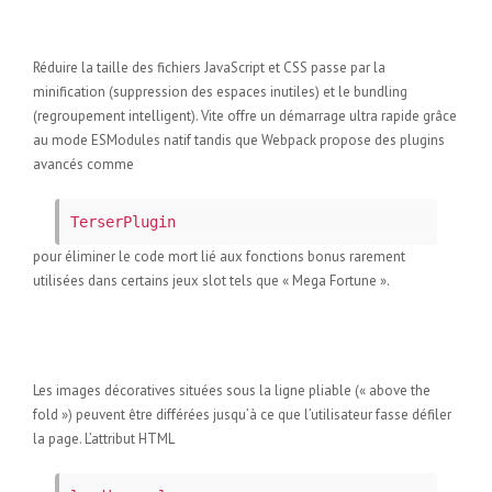
Minification & bundling avec
Webpack ou Vite
Réduire la taille des fichiers JavaScript et CSS passe par la
minification (suppression des espaces inutiles) et le bundling
(regroupement intelligent). Vite offre un démarrage ultra rapide grâce
au mode ESModules natif tandis que Webpack propose des plugins
avancés comme
TerserPlugin
pour éliminer le code mort lié aux fonctions bonus rarement
utilisées dans certains jeux slot tels que « Mega Fortune ».
Lazy loading des éléments
graphiques non critiques
Les images décoratives situées sous la ligne pliable (« above the
fold ») peuvent être différées jusqu’à ce que l’utilisateur fasse défiler
la page. L’attribut HTML