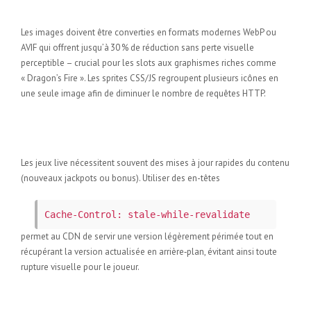
Optimisation des assets statiques
Les images doivent être converties en formats modernes WebP ou
AVIF qui offrent jusqu’à 30 % de réduction sans perte visuelle
perceptible – crucial pour les slots aux graphismes riches comme
« Dragon’s Fire ». Les sprites CSS/JS regroupent plusieurs icônes en
une seule image afin de diminuer le nombre de requêtes HTTP.
Gestion dynamique du cache pour
les mises à jour fréquentes
Les jeux live nécessitent souvent des mises à jour rapides du contenu
(nouveaux jackpots ou bonus). Utiliser des en-têtes
Cache-Control: stale-while-revalidate
permet au CDN de servir une version légèrement périmée tout en
récupérant la version actualisée en arrière‑plan, évitant ainsi toute
rupture visuelle pour le joueur.
Étude de cas : réduction du TOC