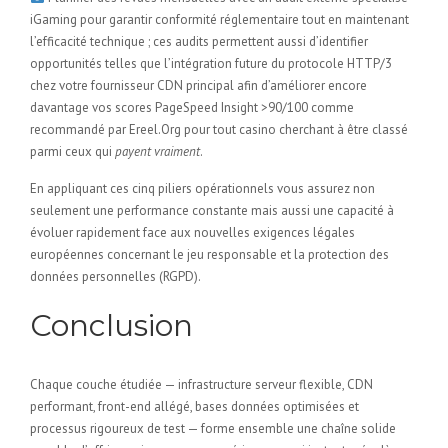
iGaming pour garantir conformité réglementaire tout en maintenant
l’efficacité technique ; ces audits permettent aussi d’identifier
opportunités telles que l’intégration future du protocole HTTP/3
chez votre fournisseur CDN principal afin d’améliorer encore
davantage vos scores PageSpeed Insight >90/100 comme
recommandé par Ereel.Org pour tout casino cherchant à être classé
parmi ceux qui
payent vraiment
.
En appliquant ces cinq piliers opérationnels vous assurez non
seulement une performance constante mais aussi une capacité à
évoluer rapidement face aux nouvelles exigences légales
européennes concernant le jeu responsable et la protection des
données personnelles (RGPD).
Conclusion
Chaque couche étudiée — infrastructure serveur flexible, CDN
performant, front-end allégé, bases données optimisées et
processus rigoureux de test — forme ensemble une chaîne solide