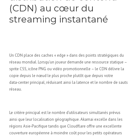
(CDN) au cœur du
streaming instantané
Fonctionnement basique d’un
CDN
Un CDN place des caches « edge » dans des points stratégiques du
réseau mondial. Lorsqu’un joueur demande une ressource statique –
sprite CSS, icône PNG ou vidéo promotionnelle – le CDN délivre la
copie depuis le nœud le plus proche plutôt que depuis votre
data‑center principal, réduisant ainsi la latence et le nombre de sauts
réseau.
Choisir son fournisseur CDN
Le critère principal est le nombre d’utilisateurs simultanés prévus
ainsi que leur localisation géographique. Akamai excelle dans les
régions Asie‑Pacifique tandis que Cloudflare offre une excellente
couverture européenne à moindre coût pour les petits opérateurs