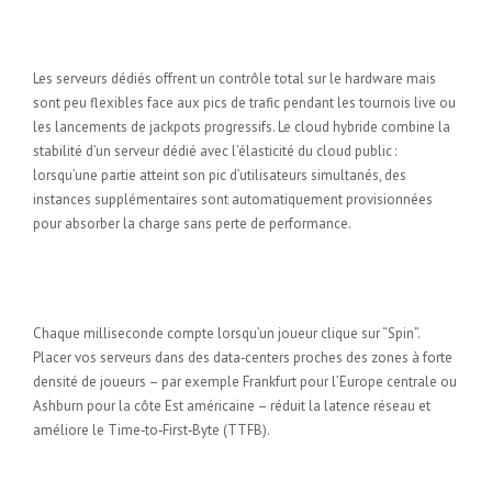
Serveurs dédiés vs cloud hybride
Les serveurs dédiés offrent un contrôle total sur le hardware mais
sont peu flexibles face aux pics de trafic pendant les tournois live ou
les lancements de jackpots progressifs. Le cloud hybride combine la
stabilité d’un serveur dédié avec l’élasticité du cloud public :
lorsqu’une partie atteint son pic d’utilisateurs simultanés, des
instances supplémentaires sont automatiquement provisionnées
pour absorber la charge sans perte de performance.
Proximité géographique des
data‑centers
Chaque milliseconde compte lorsqu’un joueur clique sur “Spin”.
Placer vos serveurs dans des data‑centers proches des zones à forte
densité de joueurs – par exemple Frankfurt pour l’Europe centrale ou
Ashburn pour la côte Est américaine – réduit la latence réseau et
améliore le Time‑to‑First‑Byte (TTFB).
Load balancing et fail‑over