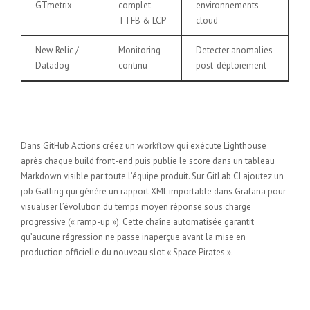
GTmetrix
complet
environnements
TTFB & LCP
cloud
New Relic /
Monitoring
Detecter anomalies
Datadog
continu
post-déploiement
Processus CI/CD intégré avec tests
automatisés
Dans GitHub Actions créez un workflow qui exécute Lighthouse
après chaque build front-end puis publie le score dans un tableau
Markdown visible par toute l’équipe produit. Sur GitLab CI ajoutez un
job Gatling qui génère un rapport XML importable dans Grafana pour
visualiser l’évolution du temps moyen réponse sous charge
progressive (« ramp-up »). Cette chaîne automatisée garantit
qu’aucune régression ne passe inaperçue avant la mise en
production officielle du nouveau slot « Space Pirates ».
Méthode “Canary Release” pour
valider progressivement