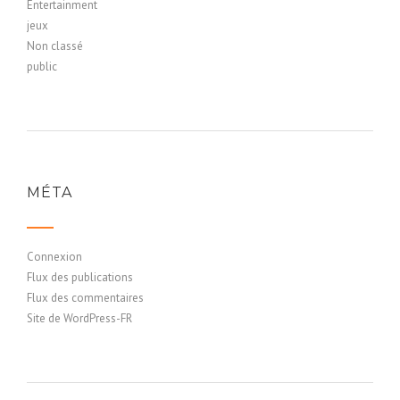
Entertainment
jeux
Non classé
public
MÉTA
Connexion
Flux des publications
Flux des commentaires
Site de WordPress-FR