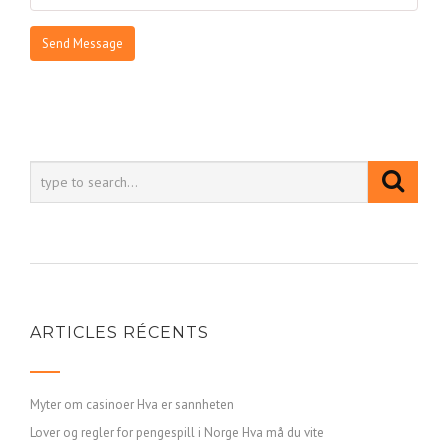
ARTICLES RÉCENTS
Myter om casinoer Hva er sannheten
Lover og regler for pengespill i Norge Hva må du vite