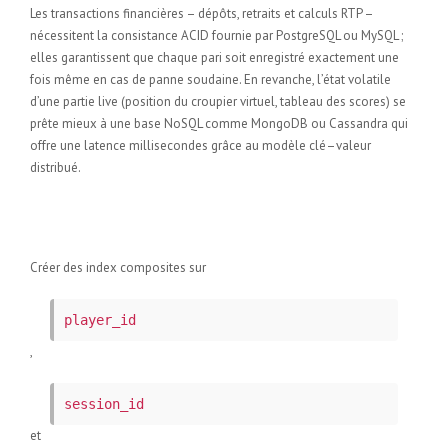
Les transactions financières – dépôts, retraits et calculs RTP –
nécessitent la consistance ACID fournie par PostgreSQL ou MySQL ;
elles garantissent que chaque pari soit enregistré exactement une
fois même en cas de panne soudaine. En revanche, l’état volatile
d’une partie live (position du croupier virtuel, tableau des scores) se
prête mieux à une base NoSQL comme MongoDB ou Cassandra qui
offre une latence millisecondes grâce au modèle clé–valeur
distribué.
Indexation intelligente & requêtes
préparées
Créer des index composites sur
player_id
,
session_id
et