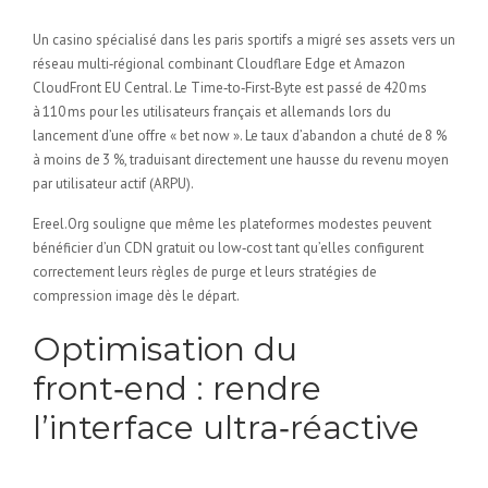
grâce à un CDN multi‑régional
Un casino spécialisé dans les paris sportifs a migré ses assets vers un
réseau multi‑régional combinant Cloudflare Edge et Amazon
CloudFront EU Central. Le Time‑to‑First‐Byte est passé de 420 ms
à 110 ms pour les utilisateurs français et allemands lors du
lancement d’une offre « bet now ». Le taux d’abandon a chuté de 8 %
à moins de 3 %, traduisant directement une hausse du revenu moyen
par utilisateur actif (ARPU).
Ereel.Org souligne que même les plateformes modestes peuvent
bénéficier d’un CDN gratuit ou low‑cost tant qu’elles configurent
correctement leurs règles de purge et leurs stratégies de
compression image dès le départ.
Optimisation du
front‑end : rendre
l’interface ultra‑réactive