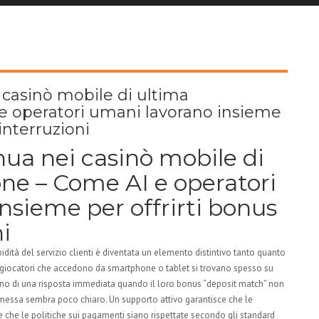
 casinò mobile di ultima
e operatori umani lavorano insieme
interruzioni
nua nei casinò mobile di
ne – Come AI e operatori
nsieme per offrirti bonus
i
dità del servizio clienti è diventata un elemento distintivo tanto quanto
t. I giocatori che accedono da smartphone o tablet si trovano spesso su
ogno di una risposta immediata quando il loro bonus “deposit match” non
mmessa sembra poco chiaro. Un supporto attivo garantisce che le
 che le politiche sui pagamenti siano rispettate secondo gli standard