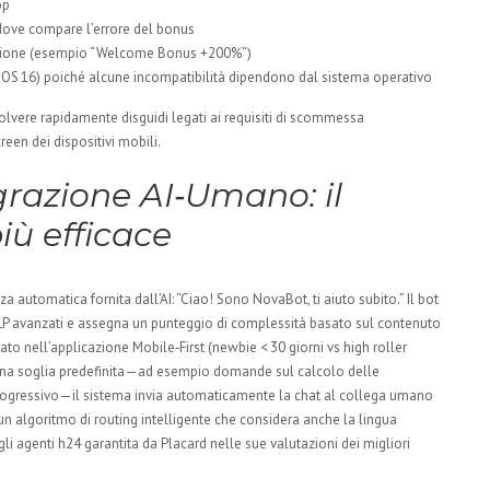
pp
dove compare l’errore del bonus
ozione (esempio “Welcome Bonus +200%”)
/ iOS 16) poiché alcune incompatibilità dipendono dal sistema operativo
solvere rapidamente disguidi legati ai requisiti di scommessa
een dei dispositivi mobili.
grazione AI‑Umano: il
iù efficace
za automatica fornita dall’AI: “Ciao! Sono NovaBot, ti aiuto subito.” Il bot
LP avanzati e assegna un punteggio di complessità basato sul contenuto
rato nell’applicazione Mobile‑First (newbie < 30 giorni vs high roller
 una soglia predefinita—ad esempio domande sul calcolo delle
rogressivo—il sistema invia automaticamente la chat al collega umano
n algoritmo di routing intelligente che considera anche la lingua
egli agenti h24 garantita da Placard nelle sue valutazioni dei migliori