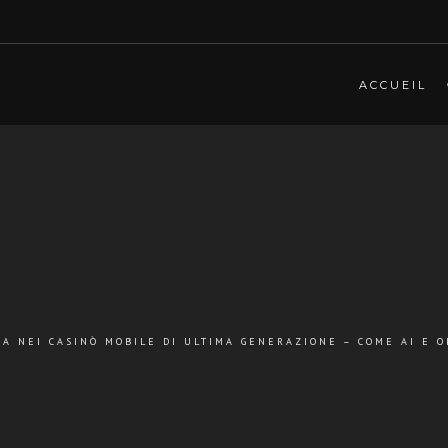
ACCUEIL
UA NEI CASINÒ MOBILE DI ULTIMA GENERAZIONE – COME AI E 