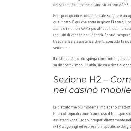
dei siti certificati come casino sicuri non AAMS.
Per i principianti è fondamentale scegliere un o
qualificato. È qui che entra in gioco Placard, il
aams e i siti non AAMS più affidabili del mercat
requisiti di verifica dell’identità. Se vuoi scopr
trasparenza e assistenza clienti, consulta la no
settimana.
Il resto dell’articolo spiega come intelligenza 
su dispositivi mobili fluida, sicura e ricca di op
Sezione H2 –
Come
nei casinò mobile
Le piattaforme più moderne impiegano chatbot 
frasi colloquiali come “come uso il free spin sul
assistenti vocali sono integrati direttamente ne
(RTP, wagering) ed espressioni specifiche dei gio