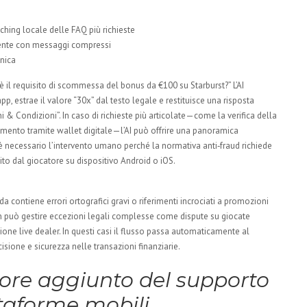
ching locale delle FAQ più richieste
ente con messaggi compressi
onica
il requisito di scommessa del bonus da €100 su Starburst?” L’AI
p, estrae il valore “30x” dal testo legale e restituisce una risposta
ni & Condizioni”. In caso di richieste più articolate—come la verifica della
mento tramite wallet digitale—l’AI può offrire una panoramica
è necessario l’intervento umano perché la normativa anti‑fraud richiede
ito dal giocatore su dispositivo Android o iOS.
da contiene errori ortografici gravi o riferimenti incrociati a promozioni
n può gestire eccezioni legali complesse come dispute su giocate
one live dealer. In questi casi il flusso passa automaticamente al
isione e sicurezza nelle transazioni finanziarie.
alore aggiunto del supporto
taforme mobili