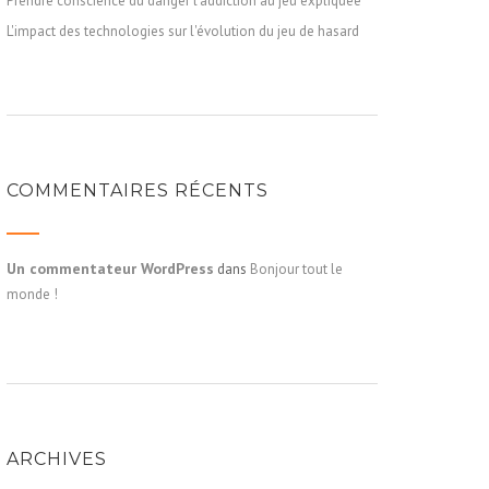
Prendre conscience du danger l'addiction au jeu expliquée
L'impact des technologies sur l'évolution du jeu de hasard
COMMENTAIRES RÉCENTS
Un commentateur WordPress
dans
Bonjour tout le
monde !
ARCHIVES