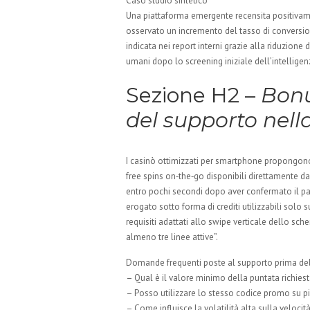
Caso studio sintetico
Una piattaforma emergente recensita positivam
osservato un incremento del tasso di conversio
indicata nei report interni grazie alla riduzione 
umani dopo lo screening iniziale dell’intelligenza
Sezione H2 –
Bonu
del supporto nella
I casinò ottimizzati per smartphone propongono t
free spins on‑the‑go disponibili direttamente da
entro pochi secondi dopo aver confermato il p
erogato sotto forma di crediti utilizzabili solo
requisiti adattati allo swipe verticale dello s
almeno tre linee attive”.
Domande frequenti poste al supporto prima dell
– Qual è il valore minimo della puntata richiest
– Posso utilizzare lo stesso codice promo su 
– Come influisce la volatilità alta sulla veloci