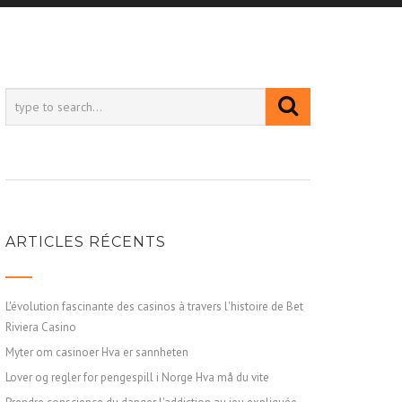
ARTICLES RÉCENTS
L'évolution fascinante des casinos à travers l'histoire de Bet
Riviera Casino
Myter om casinoer Hva er sannheten
Lover og regler for pengespill i Norge Hva må du vite