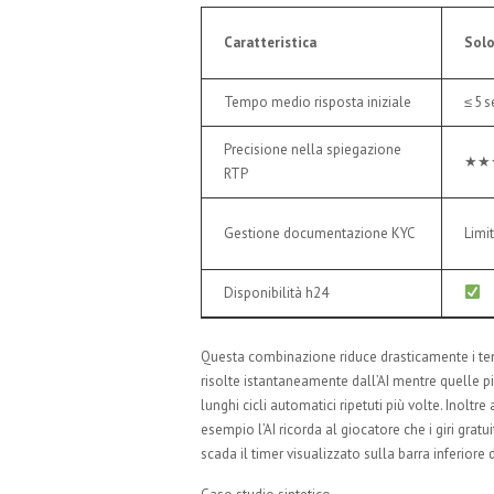
Caratteristica
Solo
Tempo medio risposta iniziale
≤ 5 s
Precisione nella spiegazione
★★
RTP
Gestione documentazione KYC
Limi
Disponibilità h24
Questa combinazione riduce drasticamente i tem
risolte istantaneamente dall’AI mentre quelle 
lunghi cicli automatici ripetuti più volte. Inolt
esempio l’AI ricorda al giocatore che i giri gra
scada il timer visualizzato sulla barra inferiore 