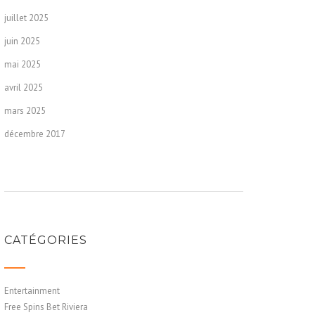
juillet 2025
juin 2025
mai 2025
avril 2025
mars 2025
décembre 2017
CATÉGORIES
Entertainment
Free Spins Bet Riviera