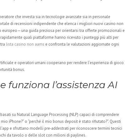
peratore che investa sia in tecnologie avanzate sia in personale
 portale di recensioni indipendente che elenca i migliori nuovi casino non
o europeo — una guida preziosa per orientarsi tra offerte promozionali e
ire rapidamente quali piattaforme hanno ricevuto i punteggi più alti per
stra
lista casino non aams
e confronta le valutazioni aggiornate ogni
artificiale e operatori umani cooperano per rendere l’esperienza di gioco
portunità bonus.
 funziona l’assistenza AI
basati su Natural Language Processing (NLP) capaci di comprendere
 mio iPhone?” o “perché il mio bonus deposit è stato rifiutato?”. Questi
ll’app e sfruttano modelli pre‑addestrati per riconoscere termini tecnici
chi da tavolo o delle slot con milioni di paylines.