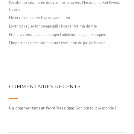
L'évolution fascinante des casinos à travers l'histoire de Bet Riviera
Casino
Myter om casinoer Hva er sannheten
Lover og regler for pengespill i Norge Hva må du vite
Prendre conscience du danger l'addiction au jeu expliquée
L'impact des technologies sur l'évolution du jeu de hasard
COMMENTAIRES RÉCENTS
Un commentateur WordPress
dans
Bonjour tout le monde !