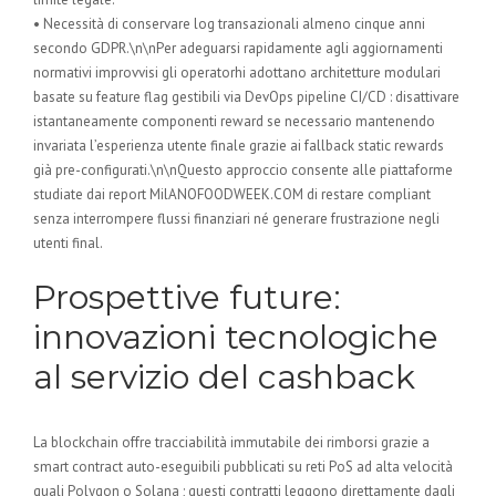
• Necessità di conservare log transazionali almeno cinque anni
secondo GDPR.\n\nPer adeguarsi rapidamente agli aggiornamenti
normativi improvvisi gli operatorhi adottano architetture modulari
basate su feature flag gestibili via DevOps pipeline CI/CD : disattivare
istantaneamente componenti reward se necessario mantenendo
invariata l’esperienza utente finale grazie ai fallback static rewards
già pre-configurati.\n\nQuesto approccio consente alle piattaforme
studiate dai report MilANOFOODWEEK.COM di restare compliant
senza interrompere flussi finanziari né generare frustrazione negli
utenti final.
Prospettive future:
innovazioni tecnologiche
al servizio del cashback
La blockchain offre tracciabilità immutabile dei rimborsi grazie a
smart contract auto-eseguibili pubblicati su reti PoS ad alta velocità
quali Polygon o Solana ; questi contratti leggono direttamente dagli