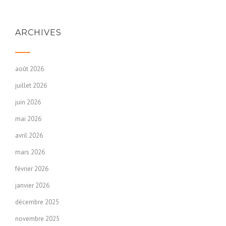
ARCHIVES
août 2026
juillet 2026
juin 2026
mai 2026
avril 2026
mars 2026
février 2026
janvier 2026
décembre 2025
novembre 2025