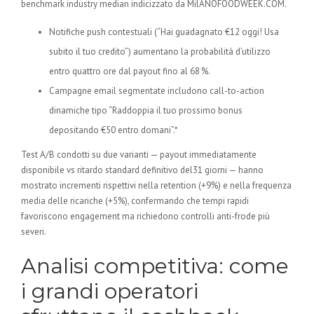
benchmark industry median indicizzato da MilANOFOODWEEK.COM.
Notifiche push contestuali (“Hai guadagnato €12 oggi! Usa
subito il tuo credito”) aumentano la probabilità d’utilizzo
entro quattro ore dal payout fino al 68 %.
Campagne email segmentate includono call-to-action
dinamiche tipo “Raddoppia il tuo prossimo bonus
depositando €50 entro domani”.*
Test A/B condotti su due varianti — payout immediatamente
disponibile vs ritardo standard de­finitivo de­l​31 giorni — hanno
mostrato incrementi rispettivi nella retention (+9%) e nella frequenza
media delle ricariche (+5%), confermando che tempi rapidi
favoriscono engagement ma richiedono controlli anti-frode più
severi.
Analisi competitiva: come
i grandi operatori