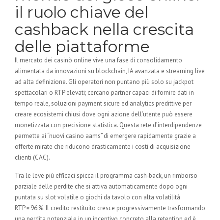
il ruolo chiave del
cashback nella crescita
delle piattaforme
Il mercato dei casinò online vive una fase di consolidamento
alimentata da innovazioni su blockchain, IA avanzata e streaming live
ad alta definizione. Gli operatori non puntano più solo su jackpot
spettacolari o RTP elevati; cercano partner capaci di fornire dati in
tempo reale, soluzioni payment sicure ed analytics predittive per
creare ecosistemi chiusi dove ogni azione dell’utente può essere
monetizzata con precisione statistica. Questa rete d’interdipendenze
permette ai “nuovi casino aams” di emergere rapidamente grazie a
offerte mirate che riducono drasticamente i costi di acquisizione
clienti (CAC).
Tra le leve più efficaci spicca il programma cash‑back, un rimborso
parziale delle perdite che si attiva automaticamente dopo ogni
puntata su slot volatile o giochi da tavolo con alta volatilità
RTP ≥ 96 %. Il credito restituito cresce progressivamente trasformando
una perdita potenziale in un incentivo concreto alla retention ed è