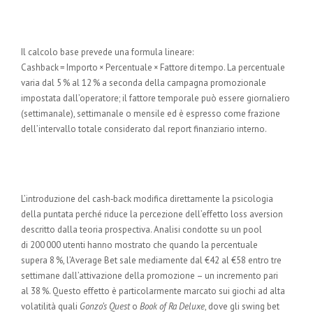
Meccanismo di calcolo del
cashback
Il calcolo base prevede una formula lineare:
Cashback = Importo × Percentuale × Fattore di tempo. La percentuale
varia dal 5 % al 12 % a seconda della campagna promozionale
impostata dall’operatore; il fattore temporale può essere giornaliero
(settimanale), settimanale o mensile ed è espresso come frazione
dell’intervallo totale considerato dal report finanziario interno.
Impatto sul valore medio della
scommessa
L’introduzione del cash‑back modifica direttamente la psicologia
della puntata perché riduce la percezione dell’effetto loss aversion
descritto dalla teoria prospectiva. Analisi condotte su un pool
di 200 000 utenti hanno mostrato che quando la percentuale
supera 8 %, l’Average Bet sale mediamente dal €42 al €58 entro tre
settimane dall’attivazione della promozione – un incremento pari
al 38 %. Questo effetto è particolarmente marcato sui giochi ad alta
volatilità quali
Gonzo’s Quest
o
Book of Ra Deluxe
, dove gli swing bet